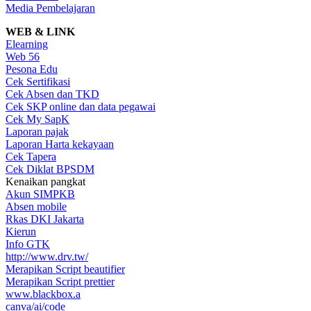
Media Pembelajaran
WEB & LINK
Elearning
Web 56
Pesona Edu
Cek Sertifikasi
Cek Absen dan TKD
Cek SKP online dan data pegawai
Cek My SapK
Laporan pajak
Laporan Harta kekayaan
Cek Tapera
Cek Diklat BPSDM
Kenaikan pangkat
Akun SIMPKB
Absen mobile
Rkas DKI Jakarta
Kierun
Info GTK
http://www.drv.tw/
Merapikan Script beautifier
Merapikan Script prettier
www.blackbox.a
canva/ai/code