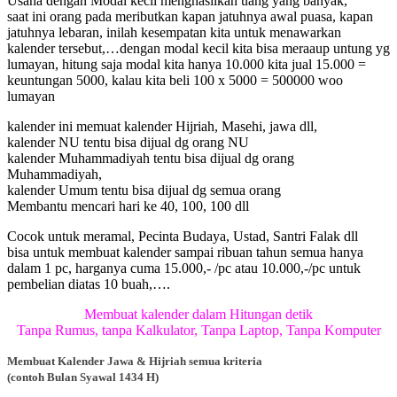
Usaha dengan Modal kecil menghasilkan uang yang banyak,
saat ini orang pada meributkan kapan jatuhnya awal puasa, kapan
jatuhnya lebaran, inilah kesempatan kita untuk menawarkan
kalender tersebut,…dengan modal kecil kita bisa meraaup untung yg
lumayan, hitung saja modal kita hanya 10.000 kita jual 15.000 =
keuntungan 5000, kalau kita beli 100 x 5000 = 500000 woo
lumayan
kalender ini memuat kalender Hijriah, Masehi, jawa dll,
kalender NU tentu bisa dijual dg orang NU
kalender Muhammadiyah tentu bisa dijual dg orang
Muhammadiyah,
kalender Umum tentu bisa dijual dg semua orang
Membantu mencari hari ke 40, 100, 100 dll
Cocok untuk meramal, Pecinta Budaya, Ustad, Santri Falak dll
bisa untuk membuat kalender sampai ribuan tahun semua hanya
dalam 1 pc, harganya cuma 15.000,- /pc atau 10.000,-/pc untuk
pembelian diatas 10 buah,….
Membuat kalender dalam Hitungan detik
Tanpa Rumus, tanpa Kalkulator, Tanpa Laptop, Tanpa Komputer
Membuat Kalender Jawa & Hijriah semua kriteria
(contoh Bulan Syawal 1434 H)