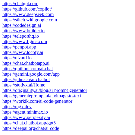
https://chatgpt.com
https://github.com/copilot/
https://www.deepseek.com
https://stitch.withgoogle.com
https://codedesign.ai
https://www.builder.io
https://teleporthq.io
https://www.figma.com
https://penpot.app
https://www.locofy.ai
https://uizard.io
https://chat.chatbotapp.ai
https://quillbot.com/ai-chat
https://gemini.google.com/app
https://julius.ai/ai-chatbot
https://studyx.ai/Home
https://originality.ai/blog/ai-prompt-generator
https://generateprompt.ai/en/image-to-text
https://workik.com/ai-code-generator
https://mgx.dev
https://agent.minimax.io
https://www.perplexity.ai
https://chat.chatbot.app/gpt5
https://deepai.org/chat/ai-code