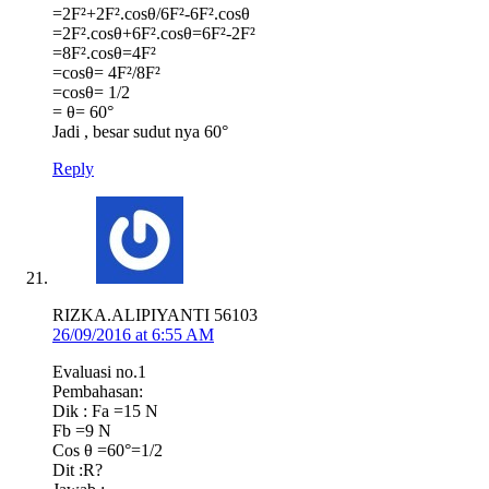
=2F²+2F².cosθ/6F²-6F².cosθ
=2F².cosθ+6F².cosθ=6F²-2F²
=8F².cosθ=4F²
=cosθ= 4F²/8F²
=cosθ= 1/2
= θ= 60°
Jadi , besar sudut nya 60°
Reply
RIZKA.ALIPIYANTI 56103
26/09/2016 at 6:55 AM
Evaluasi no.1
Pembahasan:
Dik : Fa =15 N
Fb =9 N
Cos θ =60°=1/2
Dit :R?