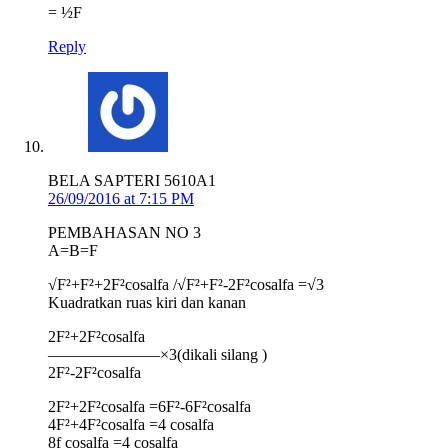
= ½F
Reply
BELA SAPTERI 5610A1
26/09/2016 at 7:15 PM
PEMBAHASAN NO 3
A=B=F
√F²+F²+2F²cosalfa /√F²+F²-2F²cosalfa =√3
Kuadratkan ruas kiri dan kanan
2F²+2F²cosalfa
———————×3(dikali silang )
2F²-2F²cosalfa
2F²+2F²cosalfa =6F²-6F²cosalfa
4F²+4F²cosalfa =4 cosalfa
8f cosalfa =4 cosalfa