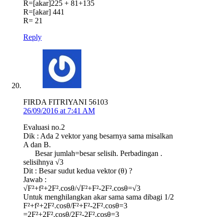
R=[akar]225 + 81+135
R=[akar] 441
R= 21
Reply
FIRDA FITRIYANI 56103
26/09/2016 at 7:41 AM
Evaluasi no.2
Dik : Ada 2 vektor yang besarnya sama misalkan
A dan B.
Besar jumlah=besar selisih. Perbadingan .
selisihnya √3
Dit : Besar sudut kedua vektor (θ) ?
Jawab :
√F²+f²+2F².cosθ/√F²+F²-2F².cosθ=√3
Untuk menghilangkan akar sama sama dibagi 1/2
F²+f²+2F².cosθ/F²+F²-2F².cosθ=3
=2F²+2F².cosθ/2F²-2F².cosθ=3