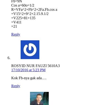
Fb=9N
Cos a=60o=1/2
R=VFa^2+Fb^2+2Fa.Fb.cos a
=V15^2+9^2+2.15.9.1/2
=V225+81+135
=V411
=21
Reply
ROSYID NUR FAUZI 5610A3
17/10/2016 at 5:23 PM
Kok Fb-nya gak ada….
Reply