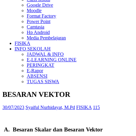
Google Drive
Moodle
Format Factory
Power Point
Camtasia
Hp Android
Media Pembelajaran
FISIKA
INFO SEKOLAH
JADWAL & INFO
E-LEARNING ONLINE
PERINGKAT
E-Rapor
ABSENSI
TUGAS SISWA
BESARAN VEKTOR
30/07/2023
Syaiful Nurhidayat, M.Pd
FISIKA
115
A. Besaran Skalar dan Besaran Vektor