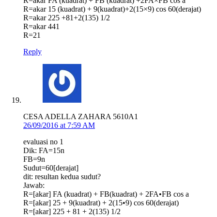
R=akar FA (kuadrat) + FB (kuadrat) +2FA×FB cos a
R=akar 15 (kuadrat) + 9(kuadrat)+2(15×9) cos 60(derajat)
R=akar 225 +81+2(135) 1/2
R=akar 441
R=21
Reply
CESA ADELLA ZAHARA 5610A1
26/09/2016 at 7:59 AM
evaluasi no 1
Dik: FA=15n
FB=9n
Sudut=60[derajat]
dit: resultan kedua sudut?
Jawab:
R=[akar] FA (kuadrat) + FB(kuadrat) + 2FA•FB cos a
R=[akar] 25 + 9(kuadrat) + 2(15•9) cos 60(derajat)
R=[akar] 225 + 81 + 2(135) 1/2