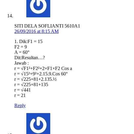
SITI DELA SOFLIANTI 5610A1
26/09/2016 at 8:15 AM
1. Dik:F1 = 15
F2 = 9
A = 60°
Dit:Resultan…?
Jawab :
r = √F1²+F2²+2×F1×F2 Cos a
r = √15²+9²+2.15.9.Cos 60°
r = √225+81+2.135.½
r = √225+81+135
r = √441
r = 21
Reply