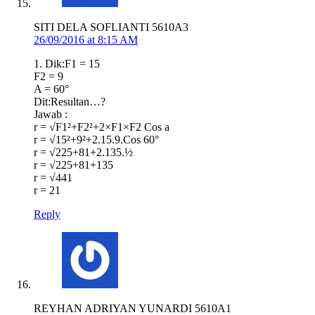
SITI DELA SOFLIANTI 5610A3
26/09/2016 at 8:15 AM
1. Dik:F1 = 15
F2 = 9
A = 60°
Dit:Resultan…?
Jawab :
r = √F1²+F2²+2×F1×F2 Cos a
r = √15²+9²+2.15.9.Cos 60°
r = √225+81+2.135.½
r = √225+81+135
r = √441
r = 21
Reply
REYHAN ADRIYAN YUNARDI 5610A1