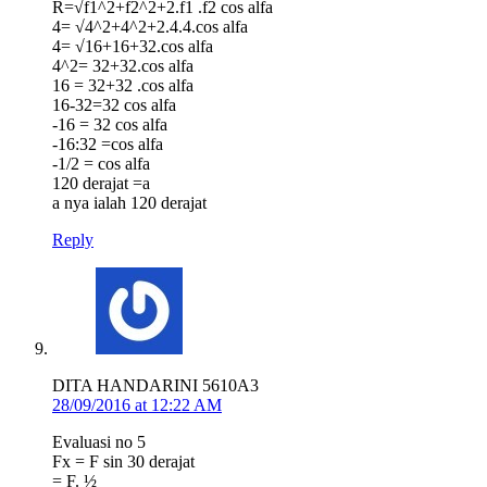
R=√f1^2+f2^2+2.f1 .f2 cos⁡ alfa
4= √4^2+4^2+2.4.4.cos alfa
4= √16+16+32.cos alfa
4^2= 32+32.cos alfa
16 = 32+32 .cos alfa
16-32=32 cos alfa
-16 = 32 cos alfa
-16:32 =cos alfa
-1/2 = cos alfa
120 derajat =a
a nya ialah 120 derajat
Reply
DITA HANDARINI 5610A3
28/09/2016 at 12:22 AM
Evaluasi no 5
Fx = F sin 30 derajat
= F. ½