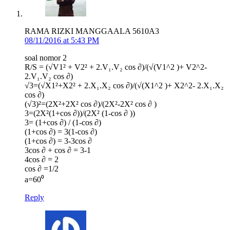
RAMA RIZKI MANGGAALA 5610A3
08/11/2016 at 5:43 PM
soal nomor 2
R/S = (√V1² + V2² + 2.V₁.V₂ cos ∂)/(√(V1^2 )+ V2^2-
2.V₁.V₂ cos ∂)
√3=(√X1²+X2² + 2.X₁.X₂ cos ∂)/(√(X1^2 )+ X2^2- 2.X₁.X₂
cos ∂)
(√3)²=(2X²+2X² cos ∂)/(2X²-2X² cos ∂ )
3=(2X²(1+cos ∂))/(2X² (1-cos ∂ ))
3= (1+cos ∂) / (1-cos ∂)
(1+cos ∂) = 3(1-cos ∂)
(1+cos ∂) = 3-3cos ∂
3cos ∂ + cos ∂ = 3-1
4cos ∂ = 2
cos ∂ =1/2
a=60⁰
Reply