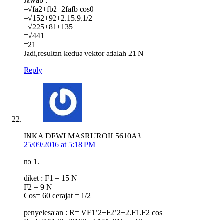
Jawab :
=√fa2+fb2+2fafb cosθ
=√152+92+2.15.9.1/2
=√225+81+135
=√441
=21
Jadi,resultan kedua vektor adalah 21 N
Reply
INKA DEWI MASRUROH 5610A3
25/09/2016 at 5:18 PM
no 1.
diket : F1 = 15 N
F2 = 9 N
Cos= 60 derajat = 1/2
penyelesaian : R= VF1’2+F2’2+2.F1.F2 cos