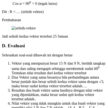
0
Cos α = 90
= 0 (tegak lurus)
Dit : R =…. (selisih vektor)
Pembahasan
Jadi selisih kedua vektor tersebut 25 Satuan
D. Evaluasi
Selesaikan soal-soal dibawah ini dengan benar
Vektor yang mempunyai besar 15 N dan 9 N, bertitik tangkap
0
sama dan saling mengapit sehingga membentuk sudut 60
Tentukan nilai resultan dari kedua vektor tersebut
Dua Vektor yang sama besarnya bila perbandingan antara
besar jumlah dan besar selisih kedua vektor sama dengan √3,
maka besar sudut kedua vektor tersebut adalah….
Resultan dua buah vektor sama hasilnya dengan nilai vektor
yang dijumlahkan, maka besar sudut apit kedua vektor
tersebut adalah..
Nilai vektor yang tidak mungkin untuk dua buah vektor yang
memiliki nilai 2 N dan 7 N adalah… (A.4 B.5 C.6