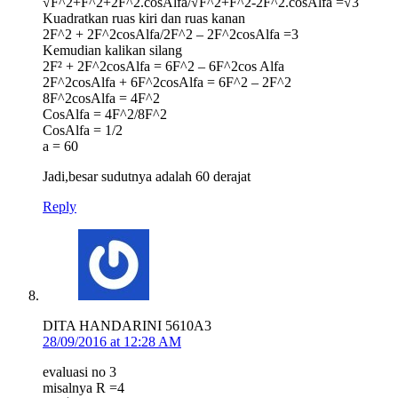
√F^2+F^2+2F^2.cosAlfa/√F^2+F^2-2F^2.cosAlfa =√3
Kuadratkan ruas kiri dan ruas kanan
2F^2 + 2F^2cosAlfa/2F^2 – 2F^2cosAlfa =3
Kemudian kalikan silang
2F² + 2F^2cosAlfa = 6F^2 – 6F^2cos Alfa
2F^2cosAlfa + 6F^2cosAlfa = 6F^2 – 2F^2
8F^2cosAlfa = 4F^2
CosAlfa = 4F^2/8F^2
CosAlfa = 1/2
a = 60
Jadi,besar sudutnya adalah 60 derajat
Reply
DITA HANDARINI 5610A3
28/09/2016 at 12:28 AM
evaluasi no 3
misalnya R =4