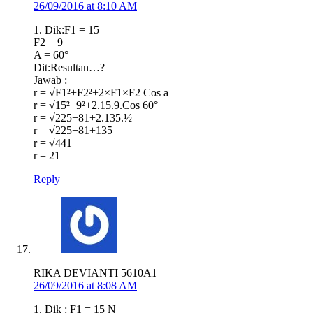
26/09/2016 at 8:10 AM
1. Dik:F1 = 15
F2 = 9
A = 60°
Dit:Resultan…?
Jawab :
r = √F1²+F2²+2×F1×F2 Cos a
r = √15²+9²+2.15.9.Cos 60°
r = √225+81+2.135.½
r = √225+81+135
r = √441
r = 21
Reply
RIKA DEVIANTI 5610A1
26/09/2016 at 8:08 AM
1. Dik : F1 = 15 N