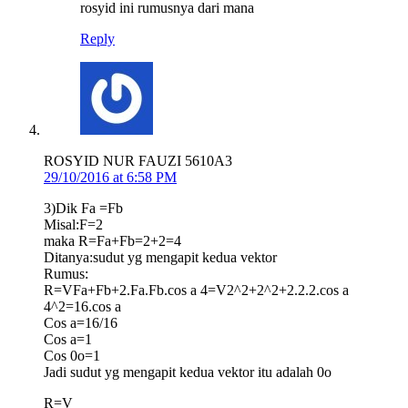
rosyid ini rumusnya dari mana
Reply
ROSYID NUR FAUZI 5610A3
29/10/2016 at 6:58 PM
3)Dik Fa =Fb
Misal:F=2
maka R=Fa+Fb=2+2=4
Ditanya:sudut yg mengapit kedua vektor
Rumus:
R=VFa+Fb+2.Fa.Fb.cos a 4=V2^2+2^2+2.2.2.cos a
4^2=16.cos a
Cos a=16/16
Cos a=1
Cos 0o=1
Jadi sudut yg mengapit kedua vektor itu adalah 0o
R=V