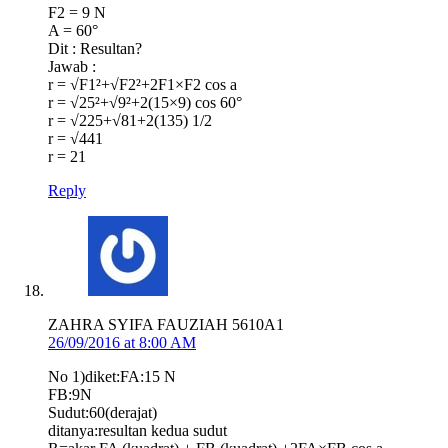
F2 = 9 N
A = 60°
Dit : Resultan?
Jawab :
r = √F1²+√F2²+2F1×F2 cos a
r = √25²+√9²+2(15×9) cos 60°
r = √225+√81+2(135) 1/2
r = √441
r = 21
Reply
ZAHRA SYIFA FAUZIAH 5610A1
26/09/2016 at 8:00 AM
No 1)diket:FA:15 N
FB:9N
Sudut:60(derajat)
ditanya:resultan kedua sudut