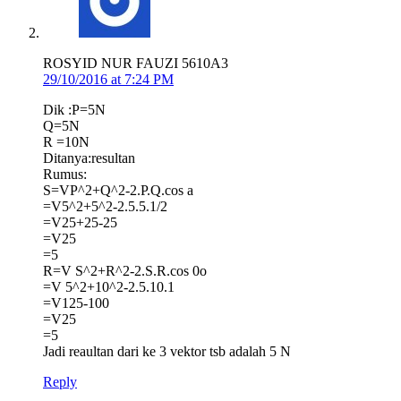
ROSYID NUR FAUZI 5610A3
29/10/2016 at 7:24 PM
Dik :P=5N
Q=5N
R =10N
Ditanya:resultan
Rumus:
S=VP^2+Q^2-2.P.Q.cos a
=V5^2+5^2-2.5.5.1/2
=V25+25-25
=V25
=5
R=V S^2+R^2-2.S.R.cos 0o
=V 5^2+10^2-2.5.10.1
=V125-100
=V25
=5
Jadi reaultan dari ke 3 vektor tsb adalah 5 N
Reply