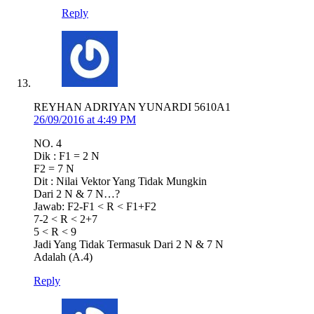
Reply
REYHAN ADRIYAN YUNARDI 5610A1
26/09/2016 at 4:49 PM
NO. 4
Dik : F1 = 2 N
F2 = 7 N
Dit : Nilai Vektor Yang Tidak Mungkin
Dari 2 N & 7 N…?
Jawab: F2-F1 < R < F1+F2
7-2 < R < 2+7
5 < R < 9
Jadi Yang Tidak Termasuk Dari 2 N & 7 N
Adalah (A.4)
Reply