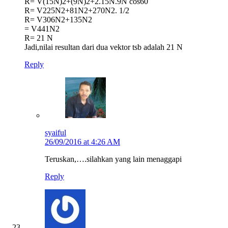
R= V(15N)2+(9N)2+2.15N.9N cos60
R= V225N2+81N2+270N2. 1/2
R= V306N2+135N2
= V441N2
R= 21 N
Jadi,nilai resultan dari dua vektor tsb adalah 21 N
Reply
syaiful
26/09/2016 at 4:26 AM
Teruskan,….silahkan yang lain menaggapi
Reply