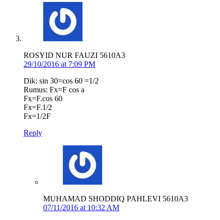
ROSYID NUR FAUZI 5610A3
29/10/2016 at 7:09 PM
Dik: sin 30=cos 60 =1/2
Rumus: Fx=F cos a
Fx=F.cos 60
Fx=F.1/2
Fx=1/2F
Reply
MUHAMAD SHODDIQ PAHLEVI 5610A3
07/11/2016 at 10:32 AM