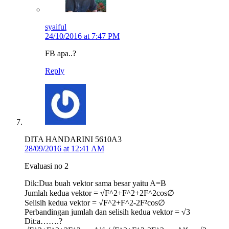
syaiful
24/10/2016 at 7:47 PM
FB apa..?
Reply
DITA HANDARINI 5610A3
28/09/2016 at 12:41 AM
Evaluasi no 2
Dik:Dua buah vektor sama besar yaitu A=B
Jumlah kedua vektor = √F^2+F^2+2F^2cos∅
Selisih kedua vektor = √F^2+F^2-2F²cos∅
Perbandingan jumlah dan selisih kedua vektor = √3
Dit:a…….?