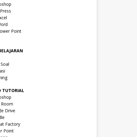
oshop
Press
xcel
ord
ower Point
a
BELAJARAN
a
 Soal
asi
ning
O TUTORIAL
oshop
s Room
le Drive
le
at Factory
r Point