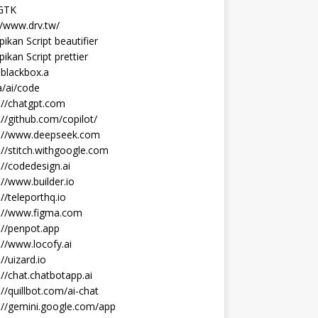
 GTK
//www.drv.tw/
ikan Script beautifier
ikan Script prettier
blackbox.a
/ai/code
://chatgpt.com
://github.com/copilot/
s://www.deepseek.com
://stitch.withgoogle.com
://codedesign.ai
://www.builder.io
://teleporthq.io
s://www.figma.com
://penpot.app
://www.locofy.ai
://uizard.io
://chat.chatbotapp.ai
://quillbot.com/ai-chat
://gemini.google.com/app