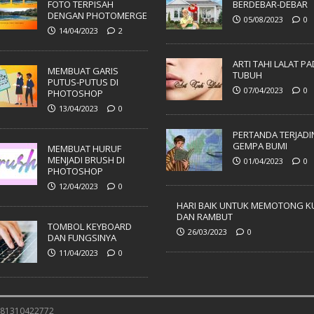
FOTO TERPISAH
BERDEBAR-DEBAR
DENGAN PHOTOMERGE
05/08/2023
0
14/04/2023
2
ARTI TAHI LALAT P
MEMBUAT GARIS
TUBUH
PUTUS-PUTUS DI
07/04/2023
0
PHOTOSHOP
13/04/2023
0
PERTANDA TERJADI
GEMPA BUMI
MEMBUAT HURUF
MENJADI BRUSH DI
01/04/2023
0
PHOTOSHOP
12/04/2023
0
HARI BAIK UNTUK MEMOTONG K
DAN RAMBUT
TOMBOL KEYBOARD
26/03/2023
0
DAN FUNGSINYA
11/04/2023
0
 081310422772