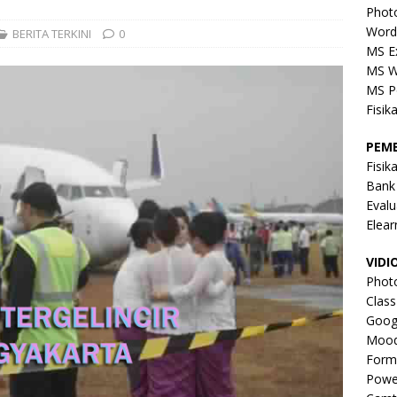
Phot
Word
BERITA TERKINI
0
MS E
MS W
MS P
Fisik
PEM
Fisik
Bank
Evalu
Elear
VIDI
Phot
Clas
Goog
Mood
Form
Powe