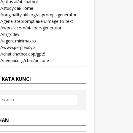
//julius.ai/ai-chatbot
://studyx.ai/Home
://originality.ai/blog/ai-prompt-generator
://generateprompt.ai/en/image-to-text
://workik.com/ai-code-generator
://mgx.dev
://agent.minimax.io
://www.perplexity.ai
://chat.chatbot.app/gpt5
://deepai.org/chat/ai-code
I KATA KUNCI
IHAN