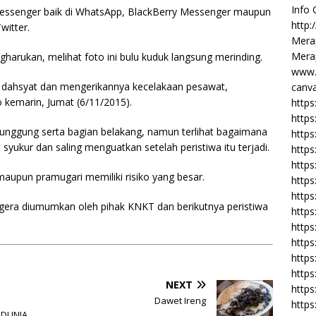
Info
messenger baik di WhatsApp, BlackBerry Messenger maupun
http:
witter.
Merap
Merap
rukan, melihat foto ini bulu kuduk langsung merinding.
www.
dahsyat dan mengerikannya kecelakaan pesawat,
canva
to kemarin, Jumat (6/11/2015).
https
https
punggung serta bagian belakang, namun terlihat bagaimana
http
 syukur dan saling menguatkan setelah peristiwa itu terjadi.
https
https
maupun pramugari memiliki risiko yang besar.
https
https
gera diumumkan oleh pihak KNKT dan berikutnya peristiwa
http
https
https
https
https
NEXT
https
Dawet Ireng
https
 DUNIA