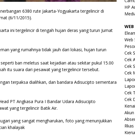
Camt
HP A
nerbangan 6380 rute Jakarta-Yogyakarta tergelincir di
Medi
mat (6/11/2015).
WEB 
rta ini tergelincir di tengah hujan deras yang turun Jumat
Elear
Web 
Peso
man yang rumahnya tidak jauh dari lokasi, hujan turun
Cek S
Cek 
perti ban meletus saat kejadian atau sekitar pukul 15.00
Cek S
h itu suara dari pesawat yang tergelincir tersebut.
Cek 
Lapo
angan terpaksa dialihkan, dan bandara Adisucipto sementara
Lapo
Cek 
Cek 
Head PT Angkasa Pura I Bandar Udara Adisucipto
Kena
t yang tergelincir Batik Air.
Akun
Abse
amugari yang sangat mengharukan, foto yang menunjukkan
Rkas 
ian khalayak
Kieru