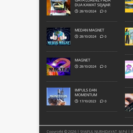
GAYA LORENZ PADA
DUA KAWAT SEJAJAR
28/10/2024
0
MEDAN MAGNET
28/10/2024
0
MAGNET
28/10/2024
0
IMPULS DAN
MOMENTUM
17/10/2023
0
Copyright © 2026 | SYAIFUL NURHIDAYAT, M.Pd |