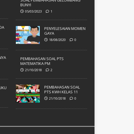
SOAL PEMBAHASAN GELOMBANG
BUNYI
05/03/2023
1
ADA
PENYELESAIAN MOMEN
GAYA
18/08/2020
0
NYA
PEMBAHASAN SOAL PTS
MATEMATIKA PM
21/10/2018
2
PEMBAHASAN SOAL
UKU
PTS KWH KELAS 11
21/10/2018
0