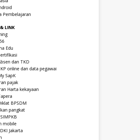
asia
ndroid
a Pembelajaran
& LINK
ning
56
na Edu
ertifikasi
Absen dan TKD
KP online dan data pegawai
My SapK
ran pajak
ran Harta kekayaan
Tapera
Diklat BPSDM
ikan pangkat
 SIMPKB
n mobile
DKI Jakarta
n