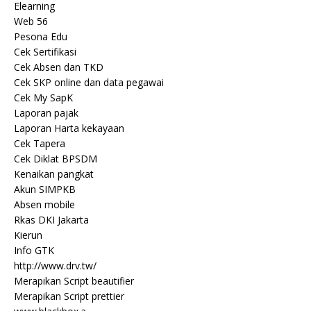
Elearning
Web 56
Pesona Edu
Cek Sertifikasi
Cek Absen dan TKD
Cek SKP online dan data pegawai
Cek My SapK
Laporan pajak
Laporan Harta kekayaan
Cek Tapera
Cek Diklat BPSDM
Kenaikan pangkat
Akun SIMPKB
Absen mobile
Rkas DKI Jakarta
Kierun
Info GTK
http://www.drv.tw/
Merapikan Script beautifier
Merapikan Script prettier