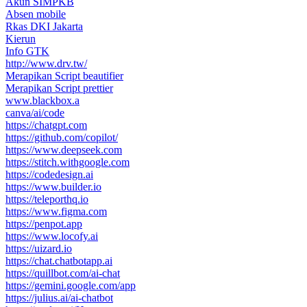
Akun SIMPKB
Absen mobile
Rkas DKI Jakarta
Kierun
Info GTK
http://www.drv.tw/
Merapikan Script beautifier
Merapikan Script prettier
www.blackbox.a
canva/ai/code
https://chatgpt.com
https://github.com/copilot/
https://www.deepseek.com
https://stitch.withgoogle.com
https://codedesign.ai
https://www.builder.io
https://teleporthq.io
https://www.figma.com
https://penpot.app
https://www.locofy.ai
https://uizard.io
https://chat.chatbotapp.ai
https://quillbot.com/ai-chat
https://gemini.google.com/app
https://julius.ai/ai-chatbot