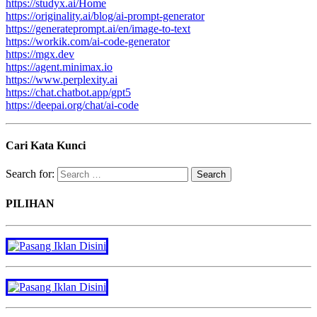
https://studyx.ai/Home
https://originality.ai/blog/ai-prompt-generator
https://generateprompt.ai/en/image-to-text
https://workik.com/ai-code-generator
https://mgx.dev
https://agent.minimax.io
https://www.perplexity.ai
https://chat.chatbot.app/gpt5
https://deepai.org/chat/ai-code
Cari Kata Kunci
Search for:
PILIHAN