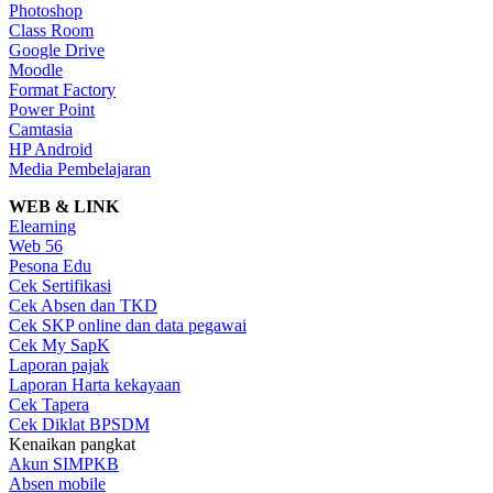
Photoshop
Class Room
Google Drive
Moodle
Format Factory
Power Point
Camtasia
HP Android
Media Pembelajaran
WEB & LINK
Elearning
Web 56
Pesona Edu
Cek Sertifikasi
Cek Absen dan TKD
Cek SKP online dan data pegawai
Cek My SapK
Laporan pajak
Laporan Harta kekayaan
Cek Tapera
Cek Diklat BPSDM
Kenaikan pangkat
Akun SIMPKB
Absen mobile