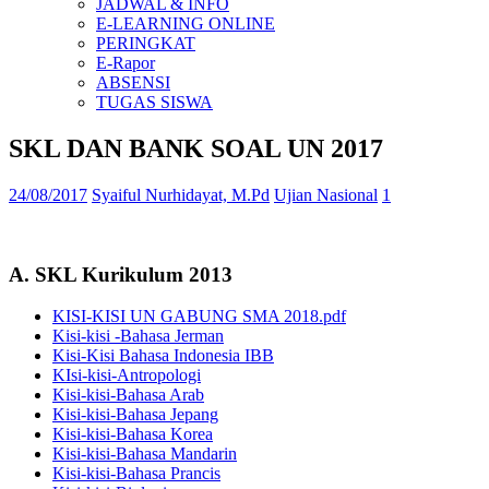
JADWAL & INFO
E-LEARNING ONLINE
PERINGKAT
E-Rapor
ABSENSI
TUGAS SISWA
SKL DAN BANK SOAL UN 2017
24/08/2017
Syaiful Nurhidayat, M.Pd
Ujian Nasional
1
A. SKL Kurikulum 2013
KISI-KISI UN GABUNG SMA 2018.pdf
Kisi-kisi -Bahasa Jerman
Kisi-Kisi Bahasa Indonesia IBB
KIsi-kisi-Antropologi
Kisi-kisi-Bahasa Arab
Kisi-kisi-Bahasa Jepang
Kisi-kisi-Bahasa Korea
Kisi-kisi-Bahasa Mandarin
Kisi-kisi-Bahasa Prancis