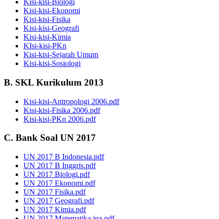
Kisi-kisi-Biologi
Kisi-kisi-Ekonomi
Kisi-kisi-Fisika
Kisi-kisi-Geografi
Kisi-kisi-Kimia
KIsi-kisi-PKn
Kisi-kisi-Sejarah Umum
Kisi-kisi-Sosiologi
B. SKL Kurikulum 2013
Kisi-kisi-Antropologi 2006.pdf
Kisi-kisi-Fisika 2006.pdf
Kisi-kisi-PKn 2006.pdf
C. Bank Soal UN 2017
UN 2017 B Indonesia.pdf
UN 2017 B Inggris.pdf
UN 2017 Biologi.pdf
UN 2017 Ekonomi.pdf
UN 2017 Fisika.pdf
UN 2017 Geografi.pdf
UN 2017 Kimia.pdf
UN 2017 Matematika ipa.pdf