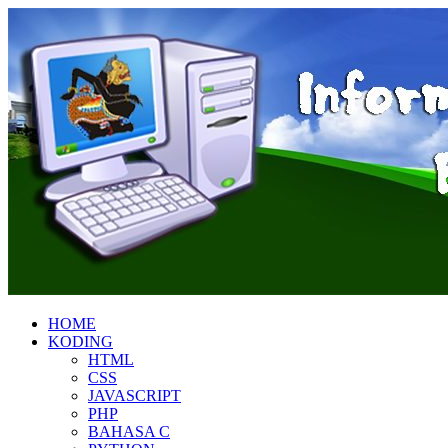
HOME
KODING
HTML
CSS
JAVASCRIPT
PHP
BAHASA C