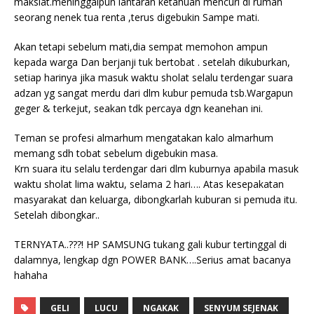
maksiat.meninggalpun lantaran ketahuan mencuri di rumah
seorang nenek tua renta ,terus digebukin Sampe mati.
Akan tetapi sebelum mati,dia sempat memohon ampun
kepada warga Dan berjanji tuk bertobat . setelah dikuburkan,
setiap harinya jika masuk waktu sholat selalu terdengar suara
adzan yg sangat merdu dari dlm kubur pemuda tsb.Wargapun
geger & terkejut, seakan tdk percaya dgn keanehan ini.
Teman se profesi almarhum mengatakan kalo almarhum
memang sdh tobat sebelum digebukin masa.
Krn suara itu selalu terdengar dari dlm kuburnya apabila masuk
waktu sholat lima waktu, selama 2 hari…. Atas kesepakatan
masyarakat dan keluarga, dibongkarlah kuburan si pemuda itu.
Setelah dibongkar..
TERNYATA..???! HP SAMSUNG tukang gali kubur tertinggal di
dalamnya, lengkap dgn POWER BANK….Serius amat bacanya
hahaha
GELI
LUCU
NGAKAK
SENYUM SEJENAK