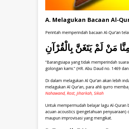
A. Melagukan Bacaan Al-Qu
Perintah memperindah bacaan Al-Qur’an tel
َّا مَنْ لَمْ يَتَغَنَّ بِالْقُرْآنِ
“Barangsiapa yang tidak memperindah suaran
golongan kami.” (HR. Abu Daud no. 1469 dan
Di dalam melagukan Al Qur’an akan lebih in
melagukan Al Qur’an, para ahli qurro membag
Nahawand, Rost, Jiharkah, Sikah
Untuk mempermudah belajar lagu Al-Quran bi
acuan acoustics (pengetahuan penyuaraan) da
maupun improvisasi yang mengikat.