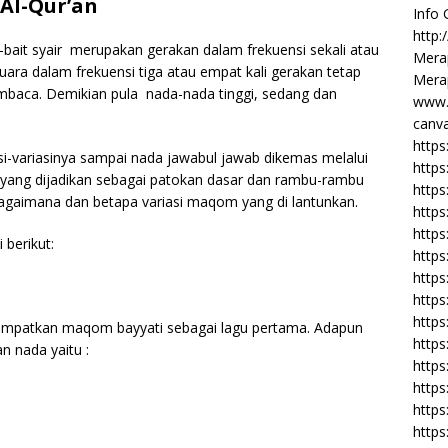
Al-Qur’an
Info
http:
-bait syair merupakan gerakan dalam frekuensi sekali atau
Merap
suara dalam frekuensi tiga atau empat kali gerakan tetap
Merap
embaca. Demikian pula nada-nada tinggi, sedang dan
www.
canva
https
i-variasinya sampai nada jawabul jawab dikemas melalui
https
ih yang dijadikan sebagai patokan dasar dan rambu-rambu
http
gaimana dan betapa variasi maqom yang di lantunkan.
https
https
 berikut:
https
https
http
https
empatkan maqom bayyati sebagai lagu pertama. Adapun
https
n nada yaitu :
https
https
https
https