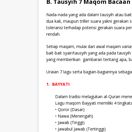
B. Tausyih 7 Maqom Bacaan 
Nada-nada yang ada dalam tausyih atau bait
dua kali, maupun triller suara yakni gerakan 
toleransi terhadap potensi gerakan suara p
rendah.
Setiap maqam, mulai dari awal maqam varias
bait-bait syair/tausyih yang ada pada tausy
yang memberikan gambaran tentang apa, ba
Uraian 7 lagu serta bagian-bagiannya sebagai
1. BAYYATI
Dalam tradisi melagukan al-Quran men
Lagu maqom Bayyati memiliki 4 tingkata
• Qoror (Dasar)
• Nawa (Menengah)
• Jawab (Tinggi)
• Jawabul Jawab (Tertinggi)