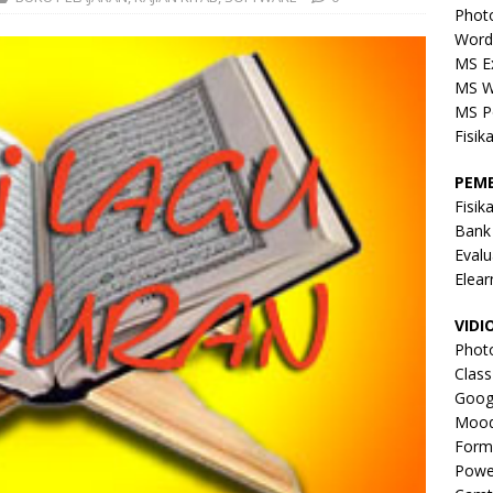
Phot
Word
MS E
MS W
MS P
Fisik
PEM
Fisik
Bank
Evalu
Elear
VIDI
Phot
Clas
Goog
Mood
Form
Powe