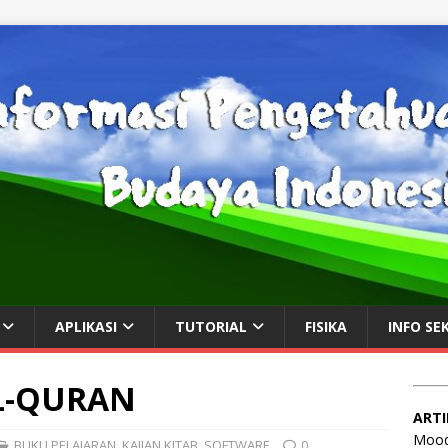
APLIKASI
TUTORIAL
FISIKA
INFO SE
L-QURAN
ARTI
Mood
BUKU PELAJARAN
,
KAJIAN KITAB
,
SOFTWARE
0