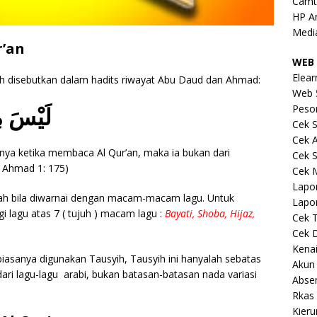
Camt
HP A
Medi
r’an
WEB 
Elear
ah disebutkan dalam hadits riwayat Abu Daud dan Ahmad:
Web 
لَيْسَ مِن
Peso
Cek S
Cek 
ya ketika membaca Al Qur’an, maka ia bukan dari
Cek S
 Ahmad 1: 175)
Cek 
Lapo
dah bila diwarnai dengan macam-macam lagu. Untuk
Lapo
i lagu atas 7 ( tujuh ) macam lagu :
Bayati, Shoba, Hijaz,
Cek 
Cek 
Kena
asanya digunakan Tausyih, Tausyih ini hanyalah sebatas
Akun
ri lagu-lagu arabi, bukan batasan-batasan nada variasi
Abse
Rkas 
Kieru