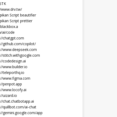
 GTK
//www.drv.tw/
ikan Script beautifier
ikan Script prettier
blackbox.a
/ai/code
://chatgpt.com
://github.com/copilot/
s://www.deepseek.com
://stitch.withgoogle.com
://codedesign.ai
://www.builder.io
://teleporthq.io
s://www.figma.com
://penpot.app
://www.locofy.ai
://uizard.io
://chat.chatbotapp.ai
://quillbot.com/ai-chat
://gemini.google.com/app