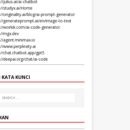
//julius.ai/ai-chatbot
://studyx.ai/Home
://originality.ai/blog/ai-prompt-generator
://generateprompt.ai/en/image-to-text
://workik.com/ai-code-generator
://mgx.dev
://agent.minimax.io
://www.perplexity.ai
://chat.chatbot.app/gpt5
://deepai.org/chat/ai-code
I KATA KUNCI
IHAN