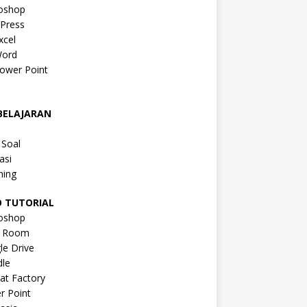
oshop
Press
xcel
ord
ower Point
a
BELAJARAN
a
 Soal
asi
ning
O TUTORIAL
oshop
s Room
le Drive
le
at Factory
r Point