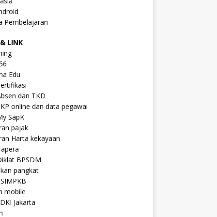
asia
ndroid
a Pembelajaran
& LINK
ning
56
na Edu
ertifikasi
Absen dan TKD
KP online dan data pegawai
My SapK
ran pajak
ran Harta kekayaan
Tapera
Diklat BPSDM
ikan pangkat
 SIMPKB
n mobile
DKI Jakarta
n