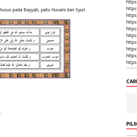
https:
https
 khusus pada Bayyati, yaitu Husaini dan Syuri.
https
https
https
https
https
https
https
https
CAR
:
PIL