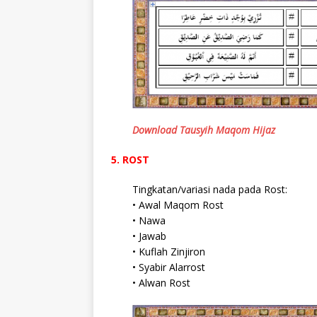
Download Tausyih Maqom Hijaz
5. ROST
Tingkatan/variasi nada pada Rost:
• Awal Maqom Rost
• Nawa
• Jawab
• Kuflah Zinjiron
• Syabir Alarrost
• Alwan Rost