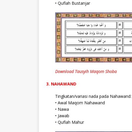
• Quflah Bustanjar
Download Tausyih Maqom Shoba
3. NAHAWAND
Tingkatan/variasi nada pada Nahawand:
• Awal Maqom Nahawand
• Nawa
• Jawab
• Quflah Mahur