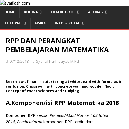
HOME
KODING
FILM BIOSKOP
APLIKASI
TUTORIAL
FISIKA
INFO SEKOLAH
RPP DAN PERANGKAT
PEMBELAJARAN MATEMATIKA
07/12/2018
Syaiful Nurhidayat, M.Pd
Rear view of man in suit staring at whiteboard with formulas in
confusion. Classroom with concrete wall and wooden floor.
Concept of exact sciences and studying.
A.Komponen/isi RPP Matematika 2018
Komponen RPP sesuai
Permendikbud Nomor 103 tahun
2014, Pembelajaran
komponen RPP terdiri dari: