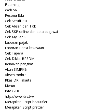
Elearning
Web 56
Pesona Edu
Cek Sertifikasi
Cek Absen dan TKD
Cek SKP online dan data pegawai
Cek My SapK
Laporan pajak
Laporan Harta kekayaan
Cek Tapera
Cek Diklat BPSDM
Kenaikan pangkat
Akun SIMPKB
Absen mobile
Rkas DKI Jakarta
Kierun
Info GTK
http://www.drv.tw/
Merapikan Script beautifier
Merapikan Script prettier