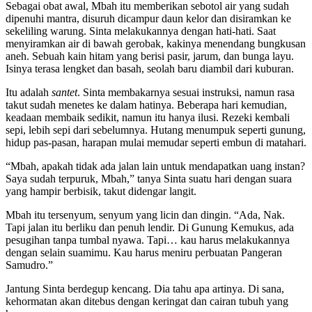
Sebagai obat awal, Mbah itu memberikan sebotol air yang sudah
dipenuhi mantra, disuruh dicampur daun kelor dan disiramkan ke
sekeliling warung. Sinta melakukannya dengan hati-hati. Saat
menyiramkan air di bawah gerobak, kakinya menendang bungkusan
aneh. Sebuah kain hitam yang berisi pasir, jarum, dan bunga layu.
Isinya terasa lengket dan basah, seolah baru diambil dari kuburan.
Itu adalah
santet
. Sinta membakarnya sesuai instruksi, namun rasa
takut sudah menetes ke dalam hatinya. Beberapa hari kemudian,
keadaan membaik sedikit, namun itu hanya ilusi. Rezeki kembali
sepi, lebih sepi dari sebelumnya. Hutang menumpuk seperti gunung,
hidup pas-pasan, harapan mulai memudar seperti embun di matahari.
“Mbah, apakah tidak ada jalan lain untuk mendapatkan uang instan?
Saya sudah terpuruk, Mbah,” tanya Sinta suatu hari dengan suara
yang hampir berbisik, takut didengar langit.
Mbah itu tersenyum, senyum yang licin dan dingin. “Ada, Nak.
Tapi jalan itu berliku dan penuh lendir. Di Gunung Kemukus, ada
pesugihan tanpa tumbal nyawa. Tapi… kau harus melakukannya
dengan selain suamimu. Kau harus meniru perbuatan Pangeran
Samudro.”
Jantung Sinta berdegup kencang. Dia tahu apa artinya. Di sana,
kehormatan akan ditebus dengan keringat dan cairan tubuh yang