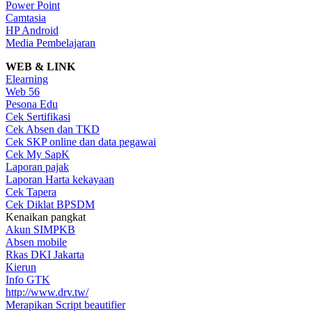
Power Point
Camtasia
HP Android
Media Pembelajaran
WEB & LINK
Elearning
Web 56
Pesona Edu
Cek Sertifikasi
Cek Absen dan TKD
Cek SKP online dan data pegawai
Cek My SapK
Laporan pajak
Laporan Harta kekayaan
Cek Tapera
Cek Diklat BPSDM
Kenaikan pangkat
Akun SIMPKB
Absen mobile
Rkas DKI Jakarta
Kierun
Info GTK
http://www.drv.tw/
Merapikan Script beautifier