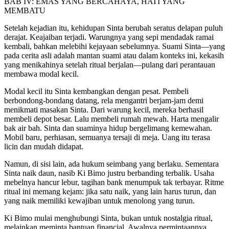
BAB IV: EMAS YANG BERCAHAYA, HATI YANG
MEMBATU
Setelah kejadian itu, kehidupan Sinta berubah seratus delapan puluh
derajat. Keajaiban terjadi. Warungnya yang sepi mendadak ramai
kembali, bahkan melebihi kejayaan sebelumnya. Suami Sinta—yang
pada cerita asli adalah mantan suami atau dalam konteks ini, kekasih
yang menikahinya setelah ritual berjalan—pulang dari perantauan
membawa modal kecil.
Modal kecil itu Sinta kembangkan dengan pesat. Pembeli
berbondong-bondang datang, rela mengantri berjam-jam demi
menikmati masakan Sinta. Dari warung kecil, mereka berhasil
membeli depot besar. Lalu membeli rumah mewah. Harta mengalir
bak air bah. Sinta dan suaminya hidup bergelimang kemewahan.
Mobil baru, perhiasan, semuanya tersaji di meja. Uang itu terasa
licin dan mudah didapat.
Namun, di sisi lain, ada hukum seimbang yang berlaku. Sementara
Sinta naik daun, nasib Ki Bimo justru berbanding terbalik. Usaha
mebelnya hancur lebur, tagihan bank menumpuk tak terbayar. Ritme
ritual ini memang kejam: jika satu naik, yang lain harus turun, dan
yang naik memiliki kewajiban untuk menolong yang turun.
Ki Bimo mulai menghubungi Sinta, bukan untuk nostalgia ritual,
melainkan meminta bantuan financial. Awalnya permintaannya