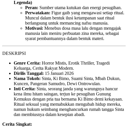
Legenda)
Peran:
Sumber utama kutukan dan energi pesugihan.
Perwatakan:
Figur gaib yang mengawasi setiap ritual.
Muncul dalam bentuk ilusi ketampanan saat ritual
berlangsung untuk memancing nafsu manusia.
Motivasi:
Menebus dosa masa lalu dengan mengajak
manusia lain meniru perbuatan zina mereka, sebagai
syarat pembantuannya dalam bentuk materi.
DESKRIPSI
Genre Cerita:
Horror Mistis, Erotik Thriller, Tragedi
Keluarga, Cerita Rakyat Modern.
Dirilis Tanggal:
15 Januari 2026
Nama Tokoh:
Sinta, Ki Bimo, Suami Sinta, Mbah Dukun,
Kuncen, Pangeran Samudro, Dewi Ontrowulan.
Inti Cerita:
Sinta, seorang janda yang warungnya hancur
kena ilmu hitam saingan, terjun ke pesugihan Gunung
Kemukus dengan pria tua bernama Ki Bimo demi kekayaan.
Ritual seksual yang memabukkan mengubah hidup mereka,
namun hukum seimbang menghancurkan rumah tangga Sinta
dan membiusnya dalam kesepian abadi.
Cerita Singkat: