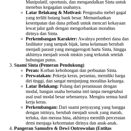
Manipulatif, oportunis, dan mengandalkan Sinta untuk
menebus kegagalan usahanya.
Latar Belakang & Motivasi:
Pengusaha mebel gagal
yang terlilit hutang bank besar. Memanfaatkan
kesempatan dan dana pribadi untuk mencari kekayaan
lewat jalur gaib dengan mengorbankan moralitas
dirinya dan Sinta.
Perkembangan Karakter:
Awalnya pemberi dana dan
fasilitator yang tampak bijak, lama kelamaan berubah
menjadi parasit yang menggerogoti harta Sinta, hingga
akhirnya menjadi sosok miskin yang terkutuk setelah
hubungan putus.
Suami Sinta (Pemeran Pendukung)
Peran:
Korban kebohongan dan perbuatan Sinta.
Perwatakan:
Pekerja keras, perantau, memiliki harga
diri tinggi, dan sangat menjunjung moralitas keluarga.
Latar Belakang:
Pulang dari perantauan dengan
modal, bangun usaha bersama istri tanpa mengetahui
asal usul modal besar sebenarnya. Mengira semua hasil
kerja keras.
Perkembangan:
Dari suami penyayang yang bangga
dengan istrinya, berubah menjadi sosok yang marah,
terluka, dan merasa hina, akhirnya memilih perceraian
demi menjaga kehormatan dirinya dan anak-anak.
Pangeran Samudro & Dewi Ontrowulan (Entitas