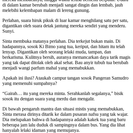
di dalam kamar berubah menjadi sangat dingin dan lembab, jauh
melebihi kelembapan malam di lereng gunung.
Perlahan, suara hiruk pikuk di luar kamar menghilang satu per satu,
digantikan oleh suara detak jantung mereka sendiri yang menderu.
Sunyi.
Sinta membuka matanya perlahan. Dia terkejut bukan main. Di
hadapannya, sosok Ki Bimo yang tua, keriput, dan hitam itu telah
lenyap. Digantikan oleh seorang lelaki muda, tampan, dan
berkarisma. Kulitnya bersih, auranya memancarkan daya tarik magis
yang tak dapat ditolak oleh akal sehat. Bau anyir tubuh tua berubah
menjadi wangi parfum mahal yang memabukkan.
Apakah ini ilusi? Ataukah campur tangan sosok Pangeran Samudro
yang memenuhi sumpahnya?
“Gairah… itu yang mereka minta. Serahkanlah segalanya,” bisik
sosok itu dengan suara yang merdu dan mengalir.
Di bawah pengaruh mantra dan situasi mistis yang memabukkan,
Sinta merasa dirinya ditarik ke dalam pusaran nafsu yang tak wajar.
Dia melupakan bahwa di hadapannya adalah kakek tua yang baru
beberapa jam lalu duduk di sampingnya dalam bus. Yang dia lihat
hanyalah lelaki idaman yang memujanya.