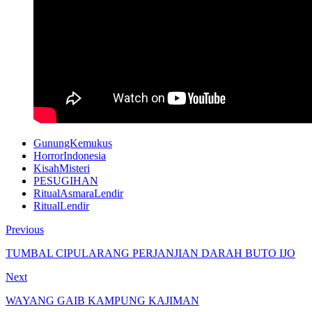
GunungKemukus
HorrorIndonesia
KisahMisteri
PESUGIHAN
RitualAsmaraLendir
RitualLendir
Previous
TUMBAL CIPULARANG PERJANJIAN DARAH BUTO IJO
Next
WAYANG GAIB KAMPUNG KAJIMAN