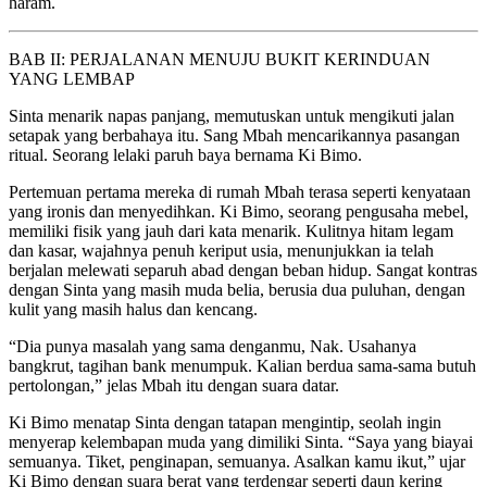
haram.
BAB II: PERJALANAN MENUJU BUKIT KERINDUAN
YANG LEMBAP
Sinta menarik napas panjang, memutuskan untuk mengikuti jalan
setapak yang berbahaya itu. Sang Mbah mencarikannya pasangan
ritual. Seorang lelaki paruh baya bernama Ki Bimo.
Pertemuan pertama mereka di rumah Mbah terasa seperti kenyataan
yang ironis dan menyedihkan. Ki Bimo, seorang pengusaha mebel,
memiliki fisik yang jauh dari kata menarik. Kulitnya hitam legam
dan kasar, wajahnya penuh keriput usia, menunjukkan ia telah
berjalan melewati separuh abad dengan beban hidup. Sangat kontras
dengan Sinta yang masih muda belia, berusia dua puluhan, dengan
kulit yang masih halus dan kencang.
“Dia punya masalah yang sama denganmu, Nak. Usahanya
bangkrut, tagihan bank menumpuk. Kalian berdua sama-sama butuh
pertolongan,” jelas Mbah itu dengan suara datar.
Ki Bimo menatap Sinta dengan tatapan mengintip, seolah ingin
menyerap kelembapan muda yang dimiliki Sinta. “Saya yang biayai
semuanya. Tiket, penginapan, semuanya. Asalkan kamu ikut,” ujar
Ki Bimo dengan suara berat yang terdengar seperti daun kering