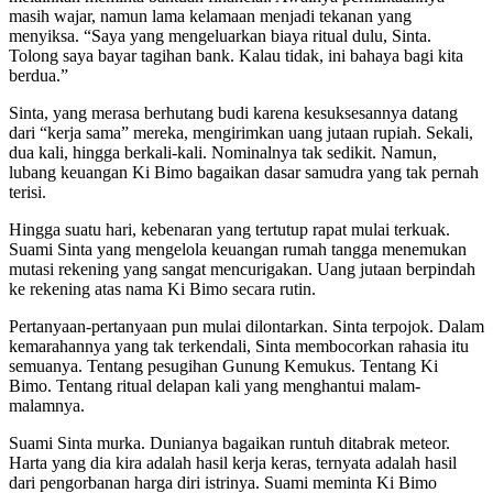
masih wajar, namun lama kelamaan menjadi tekanan yang
menyiksa. “Saya yang mengeluarkan biaya ritual dulu, Sinta.
Tolong saya bayar tagihan bank. Kalau tidak, ini bahaya bagi kita
berdua.”
Sinta, yang merasa berhutang budi karena kesuksesannya datang
dari “kerja sama” mereka, mengirimkan uang jutaan rupiah. Sekali,
dua kali, hingga berkali-kali. Nominalnya tak sedikit. Namun,
lubang keuangan Ki Bimo bagaikan dasar samudra yang tak pernah
terisi.
Hingga suatu hari, kebenaran yang tertutup rapat mulai terkuak.
Suami Sinta yang mengelola keuangan rumah tangga menemukan
mutasi rekening yang sangat mencurigakan. Uang jutaan berpindah
ke rekening atas nama Ki Bimo secara rutin.
Pertanyaan-pertanyaan pun mulai dilontarkan. Sinta terpojok. Dalam
kemarahannya yang tak terkendali, Sinta membocorkan rahasia itu
semuanya. Tentang pesugihan Gunung Kemukus. Tentang Ki
Bimo. Tentang ritual delapan kali yang menghantui malam-
malamnya.
Suami Sinta murka. Dunianya bagaikan runtuh ditabrak meteor.
Harta yang dia kira adalah hasil kerja keras, ternyata adalah hasil
dari pengorbanan harga diri istrinya. Suami meminta Ki Bimo