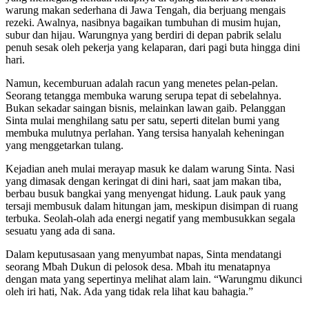
warung makan sederhana di Jawa Tengah, dia berjuang mengais
rezeki. Awalnya, nasibnya bagaikan tumbuhan di musim hujan,
subur dan hijau. Warungnya yang berdiri di depan pabrik selalu
penuh sesak oleh pekerja yang kelaparan, dari pagi buta hingga dini
hari.
Namun, kecemburuan adalah racun yang menetes pelan-pelan.
Seorang tetangga membuka warung serupa tepat di sebelahnya.
Bukan sekadar saingan bisnis, melainkan lawan gaib. Pelanggan
Sinta mulai menghilang satu per satu, seperti ditelan bumi yang
membuka mulutnya perlahan. Yang tersisa hanyalah keheningan
yang menggetarkan tulang.
Kejadian aneh mulai merayap masuk ke dalam warung Sinta. Nasi
yang dimasak dengan keringat di dini hari, saat jam makan tiba,
berbau busuk bangkai yang menyengat hidung. Lauk pauk yang
tersaji membusuk dalam hitungan jam, meskipun disimpan di ruang
terbuka. Seolah-olah ada energi negatif yang membusukkan segala
sesuatu yang ada di sana.
Dalam keputusasaan yang menyumbat napas, Sinta mendatangi
seorang Mbah Dukun di pelosok desa. Mbah itu menatapnya
dengan mata yang sepertinya melihat alam lain. “Warungmu dikunci
oleh iri hati, Nak. Ada yang tidak rela lihat kau bahagia.”