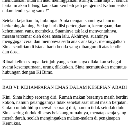
memutuskan ritual ini atau meninggalkan istrinya, lihat saja… semua
harta ini akan hilang, kau akan kembali jadi pengemis! Kalian terikat
dalam lendir yang sama!”
Setelah kejadian itu, hubungan Sinta dengan suaminya hancur
berkeping-keping. Setiap hari diisi pertengkaran, kecurigaan, dan
keheningan yang membeku. Suaminya tak lagi menyentuhnya,
merasa tercemar oleh dosa masa lalu. Akhirnya, suaminya
menggugat cerai dan membawa serta anak-anaknya, meninggalkan
Sinta sendirian di istana harta benda yang dibangun di atas lendir
dan dosa.
Ritual kelima sampai ketujuh yang seharusnya dilakukan sebagai
syarat kesempurnaan, urung dilakukan. Sinta memutuskan memutus
hubungan dengan Ki Bimo.
BAB VI: KEHAMPARAN EMAS DALAM KESEPIAN ABADI
Kini, Sinta hidup seorang diri. Rumah makan besarnya masih berdiri
kokoh, namun pelanggannya tidak sehebat saat ritual masih berjalan.
Cukup untuk hidup mewah seorang diri, namun tidak seindah dulu.
Sinta sering duduk di teras belakang rumahnya, menatap senja yang
merah darah, seolah mengingatkan malam-malam di penginapan
Kemukus.