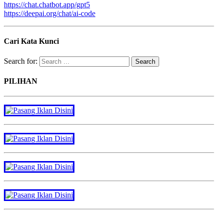
https://chat.chatbot.app/gpt5
https://deepai.org/chat/ai-code
Cari Kata Kunci
Search for:
PILIHAN