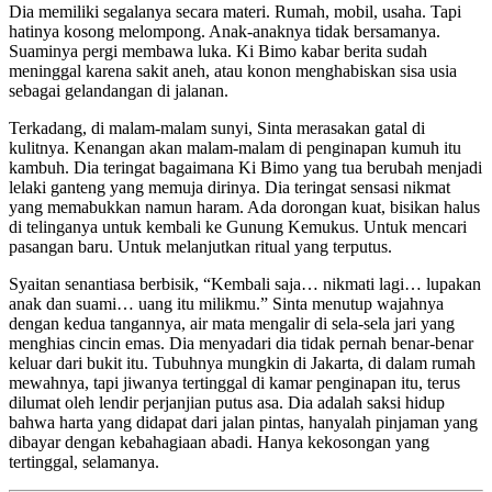
Dia memiliki segalanya secara materi. Rumah, mobil, usaha. Tapi
hatinya kosong melompong. Anak-anaknya tidak bersamanya.
Suaminya pergi membawa luka. Ki Bimo kabar berita sudah
meninggal karena sakit aneh, atau konon menghabiskan sisa usia
sebagai gelandangan di jalanan.
Terkadang, di malam-malam sunyi, Sinta merasakan gatal di
kulitnya. Kenangan akan malam-malam di penginapan kumuh itu
kambuh. Dia teringat bagaimana Ki Bimo yang tua berubah menjadi
lelaki ganteng yang memuja dirinya. Dia teringat sensasi nikmat
yang memabukkan namun haram. Ada dorongan kuat, bisikan halus
di telinganya untuk kembali ke Gunung Kemukus. Untuk mencari
pasangan baru. Untuk melanjutkan ritual yang terputus.
Syaitan senantiasa berbisik, “Kembali saja… nikmati lagi… lupakan
anak dan suami… uang itu milikmu.” Sinta menutup wajahnya
dengan kedua tangannya, air mata mengalir di sela-sela jari yang
menghias cincin emas. Dia menyadari dia tidak pernah benar-benar
keluar dari bukit itu. Tubuhnya mungkin di Jakarta, di dalam rumah
mewahnya, tapi jiwanya tertinggal di kamar penginapan itu, terus
dilumat oleh lendir perjanjian putus asa. Dia adalah saksi hidup
bahwa harta yang didapat dari jalan pintas, hanyalah pinjaman yang
dibayar dengan kebahagiaan abadi. Hanya kekosongan yang
tertinggal, selamanya.