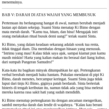
menemuinya.
BAB V: DARAH DI ATAS WAJAH YANG MEMBUSUK
Pertemuan itu berlangsung hangat di awal, namun berubah menjadi
lautan api dalam sekejap. Suami Sinta menatap Ki Bimo dengan
mata merah darah. “Kamu tua, hitam, dan hina! Mengajak istri
orang melakukan ritual busuk demi uang!” teriak suami Sinta.
Ki Bimo, yang dalam keadaan sekarang adalah sosok tua renta,
tidak tinggal diam. Dia membalas dengan hinaan yang menusuk.
“Istrimu yang mau! Kalau tidak saya ajak, sampai kiamat pun kamu
masih miskin! Harta yang kalian makan itu berasal dari liang kubur,
dari sumpah Pangeran Samudro!”
Kata-kata itu bagikan minyak ditumpahkan ke api. Pertengkaran
verbal berubah menjadi baku hantam. Pukulan mendarat di pipi Ki
Bimo, darah menetes, bercampur keringat. Suami Sinta juga tidak
luput dari tinju Ki Bimo, giginya patah berdarah. Sinta berteriak
histeris di tengah keributan itu, namun tidak ada yang bisa melerai
mereka karena rasa sakit hati yang sudah mendidih.
Ki Bimo menutup pertengkaran itu dengan ancaman mengerikan,
sambil menyeka darah dan lendir di wajahnya. “Kalau kau berani