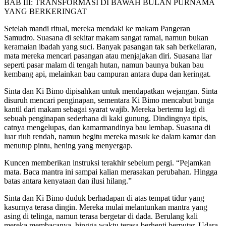
BAB III: TRANSFORMASI DI BAWAH BULAN PURNAMA
YANG BERKERINGAT
Setelah mandi ritual, mereka mendaki ke makam Pangeran
Samudro. Suasana di sekitar makam sangat ramai, namun bukan
keramaian ibadah yang suci. Banyak pasangan tak sah berkeliaran,
mata mereka mencari pasangan atau menjajakan diri. Suasana liar
seperti pasar malam di tengah hutan, namun baunya bukan bau
kembang api, melainkan bau campuran antara dupa dan keringat.
Sinta dan Ki Bimo dipisahkan untuk mendapatkan wejangan. Sinta
disuruh mencari penginapan, sementara Ki Bimo mencabut bunga
kantil dari makam sebagai syarat wajib. Mereka bertemu lagi di
sebuah penginapan sederhana di kaki gunung. Dindingnya tipis,
catnya mengelupas, dan kamarmandinya bau lembap. Suasana di
luar riuh rendah, namun begitu mereka masuk ke dalam kamar dan
menutup pintu, hening yang menyergap.
Kuncen memberikan instruksi terakhir sebelum pergi. “Pejamkan
mata. Baca mantra ini sampai kalian merasakan perubahan. Hingga
batas antara kenyataan dan ilusi hilang.”
Sinta dan Ki Bimo duduk berhadapan di atas tempat tidur yang
kasurnya terasa dingin. Mereka mulai melantunkan mantra yang
asing di telinga, namun terasa bergetar di dada. Berulang kali
mereka membacanya, hingga waktu terasa berhenti berputar. Udara