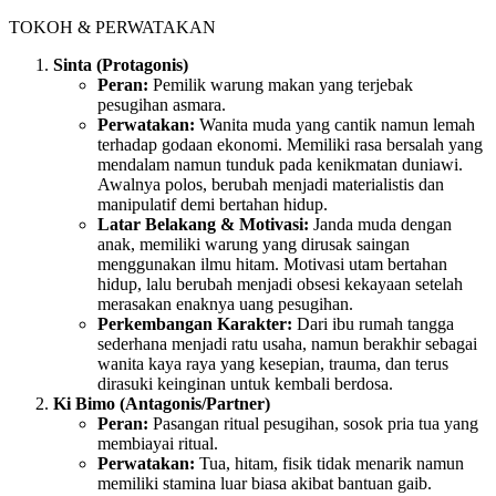
TOKOH & PERWATAKAN
Sinta (Protagonis)
Peran:
Pemilik warung makan yang terjebak
pesugihan asmara.
Perwatakan:
Wanita muda yang cantik namun lemah
terhadap godaan ekonomi. Memiliki rasa bersalah yang
mendalam namun tunduk pada kenikmatan duniawi.
Awalnya polos, berubah menjadi materialistis dan
manipulatif demi bertahan hidup.
Latar Belakang & Motivasi:
Janda muda dengan
anak, memiliki warung yang dirusak saingan
menggunakan ilmu hitam. Motivasi utam bertahan
hidup, lalu berubah menjadi obsesi kekayaan setelah
merasakan enaknya uang pesugihan.
Perkembangan Karakter:
Dari ibu rumah tangga
sederhana menjadi ratu usaha, namun berakhir sebagai
wanita kaya raya yang kesepian, trauma, dan terus
dirasuki keinginan untuk kembali berdosa.
Ki Bimo (Antagonis/Partner)
Peran:
Pasangan ritual pesugihan, sosok pria tua yang
membiayai ritual.
Perwatakan:
Tua, hitam, fisik tidak menarik namun
memiliki stamina luar biasa akibat bantuan gaib.