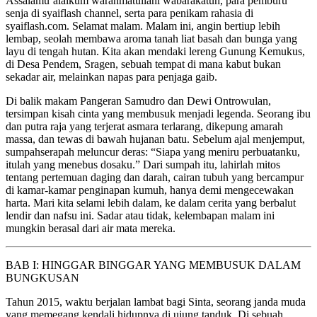
Assalamu’alaikum warahmatullahi wabarakatuh, para pemburu
senja di syaiflash channel, serta para penikam rahasia di
syaiflash.com. Selamat malam. Malam ini, angin bertiup lebih
lembap, seolah membawa aroma tanah liat basah dan bunga yang
layu di tengah hutan. Kita akan mendaki lereng Gunung Kemukus,
di Desa Pendem, Sragen, sebuah tempat di mana kabut bukan
sekadar air, melainkan napas para penjaga gaib.
Di balik makam Pangeran Samudro dan Dewi Ontrowulan,
tersimpan kisah cinta yang membusuk menjadi legenda. Seorang ibu
dan putra raja yang terjerat asmara terlarang, dikepung amarah
massa, dan tewas di bawah hujanan batu. Sebelum ajal menjemput,
sumpahserapah meluncur deras: “Siapa yang meniru perbuatanku,
itulah yang menebus dosaku.” Dari sumpah itu, lahirlah mitos
tentang pertemuan daging dan darah, cairan tubuh yang bercampur
di kamar-kamar penginapan kumuh, hanya demi mengecewakan
harta. Mari kita selami lebih dalam, ke dalam cerita yang berbalut
lendir dan nafsu ini. Sadar atau tidak, kelembapan malam ini
mungkin berasal dari air mata mereka.
BAB I: HINGGAR BINGGAR YANG MEMBUSUK DALAM
BUNGKUSAN
Tahun 2015, waktu berjalan lambat bagi Sinta, seorang janda muda
yang memegang kendali hidupnya di ujung tanduk. Di sebuah