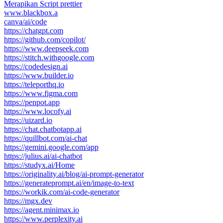
Merapikan Script prettier
www.blackbox.a
canva/ai/code
https://chatgpt.com
https://github.com/copilot/
https://www.deepseek.com
https://stitch.withgoogle.com
https://codedesign.ai
https://www.builder.io
https://teleporthq.io
https://www.figma.com
https://penpot.app
https://www.locofy.ai
https://uizard.io
https://chat.chatbotapp.ai
https://quillbot.com/ai-chat
https://gemini.google.com/app
https://julius.ai/ai-chatbot
https://studyx.ai/Home
https://originality.ai/blog/ai-prompt-generator
https://generateprompt.ai/en/image-to-text
https://workik.com/ai-code-generator
https://mgx.dev
https://agent.minimax.io
https://www.perplexity.ai