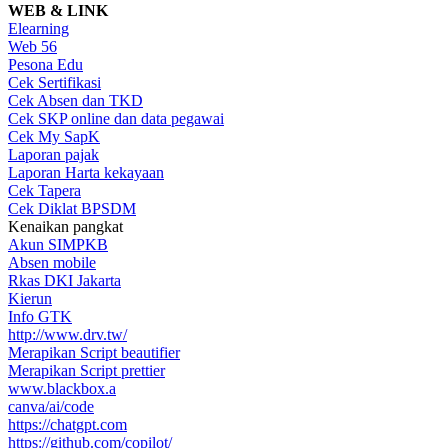
WEB & LINK
Elearning
Web 56
Pesona Edu
Cek Sertifikasi
Cek Absen dan TKD
Cek SKP online dan data pegawai
Cek My SapK
Laporan pajak
Laporan Harta kekayaan
Cek Tapera
Cek Diklat BPSDM
Kenaikan pangkat
Akun SIMPKB
Absen mobile
Rkas DKI Jakarta
Kierun
Info GTK
http://www.drv.tw/
Merapikan Script beautifier
Merapikan Script prettier
www.blackbox.a
canva/ai/code
https://chatgpt.com
https://github.com/copilot/