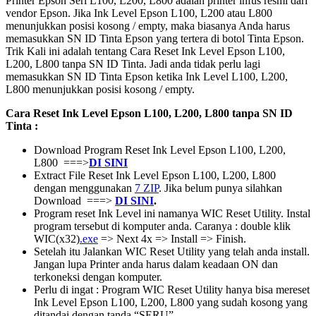
Printer Epson Seri L100, L200, L800 adalah printer infus resmi dari
vendor Epson. Jika Ink Level Epson L100, L200 atau L800
menunjukkan posisi kosong / empty, maka biasanya Anda harus
memasukkan SN ID Tinta Epson yang tertera di botol Tinta Epson.
Trik Kali ini adalah tentang Cara Reset Ink Level Epson L100,
L200, L800 tanpa SN ID Tinta. Jadi anda tidak perlu lagi
memasukkan SN ID Tinta Epson ketika Ink Level L100, L200,
L800 menunjukkan posisi kosong / empty.
Cara Reset Ink Level Epson L100, L200, L800 tanpa SN ID
Tinta :
Download Program Reset Ink Level Epson L100, L200,
L800 ===>
DI SINI
Extract File Reset Ink Level Epson L100, L200, L800
dengan menggunakan
7 ZIP
. Jika belum punya silahkan
Download ===>
DI SINI
.
Program reset Ink Level ini namanya WIC Reset Utility. Instal
program tersebut di komputer anda. Caranya : double klik
WIC(x32)
.exe
=> Next 4x => Install => Finish.
Setelah itu Jalankan WIC Reset Utility yang telah anda install.
Jangan lupa Printer anda harus dalam keadaan ON dan
terkoneksi dengan komputer.
Perlu di ingat : Program WIC Reset Utility hanya bisa mereset
Ink Level Epson L100, L200, L800 yang sudah kosong yang
ditandai dengan tanda “SERU”.