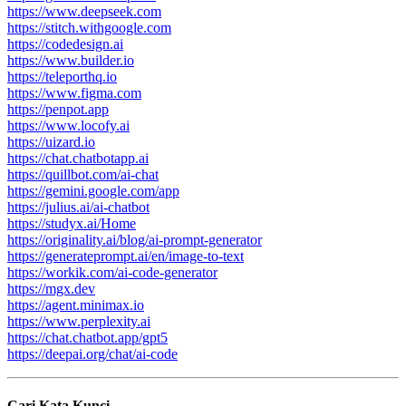
https://www.deepseek.com
https://stitch.withgoogle.com
https://codedesign.ai
https://www.builder.io
https://teleporthq.io
https://www.figma.com
https://penpot.app
https://www.locofy.ai
https://uizard.io
https://chat.chatbotapp.ai
https://quillbot.com/ai-chat
https://gemini.google.com/app
https://julius.ai/ai-chatbot
https://studyx.ai/Home
https://originality.ai/blog/ai-prompt-generator
https://generateprompt.ai/en/image-to-text
https://workik.com/ai-code-generator
https://mgx.dev
https://agent.minimax.io
https://www.perplexity.ai
https://chat.chatbot.app/gpt5
https://deepai.org/chat/ai-code
Cari Kata Kunci