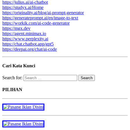
https://julius.ai/ai-chatbot
https://studyx.ai/Home
https://originality.ai/blog/ai-prompt-generator
https://generateprompt.ai/en/image-to-text
https://workik.com/ai-code-generator
https://mgx.dev
https://agent.minimax.io
https://www.perplexity.ai
https://chat.chatbot.app/gpt5
https://deepai.org/chat/ai-code
Cari Kata Kunci
Search for:
PILIHAN