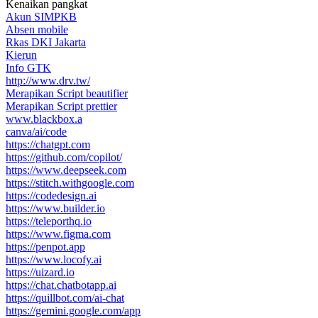
Kenaikan pangkat
Akun SIMPKB
Absen mobile
Rkas DKI Jakarta
Kierun
Info GTK
http://www.drv.tw/
Merapikan Script beautifier
Merapikan Script prettier
www.blackbox.a
canva/ai/code
https://chatgpt.com
https://github.com/copilot/
https://www.deepseek.com
https://stitch.withgoogle.com
https://codedesign.ai
https://www.builder.io
https://teleporthq.io
https://www.figma.com
https://penpot.app
https://www.locofy.ai
https://uizard.io
https://chat.chatbotapp.ai
https://quillbot.com/ai-chat
https://gemini.google.com/app