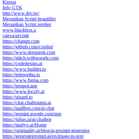
Kierun
Info GTK
http://www.drv.tw/
Merapikan Script beautifier
Merapikan Script prettier
www.blackbox.a
canva/ai/code
https://chatgpt.com
https://github.com/copilot/
https://www.deepseek.com
https://stitch.withgoogle.com
https://codedesign.ai
https://www.builder.io
https://teleporthq.io
https://www.figma.com
https://penpot.app
https://www.locofy.ai
https://uizard.io
https://chat.chatbotapp.ai
https://quillbot.com/ai-chat
https://gemini.google.com/app
https://julius.ai/ai-chatbot
https://studyx.ai/Home
https://originality.ai/blog/ai-prompt-generator
https://generateprompt.ai/en/image-to-text