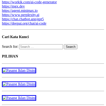
https://workik.com/ai-code-generator
https://mgx.dev
https://agent.minimax.io
https://www.perplexity.ai
https://chat.chatbot.app/gpt5
https://deepai.org/chat/ai-code
Cari Kata Kunci
Search for:
PILIHAN