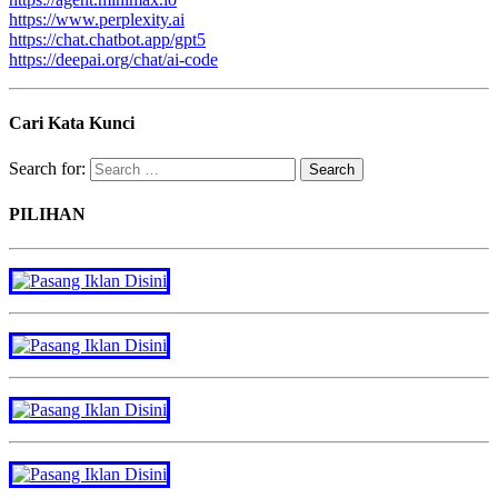
https://www.perplexity.ai
https://chat.chatbot.app/gpt5
https://deepai.org/chat/ai-code
Cari Kata Kunci
Search for:
PILIHAN