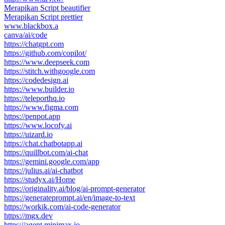
Merapikan Script beautifier
Merapikan Script prettier
www.blackbox.a
canva/ai/code
https://chatgpt.com
https://github.com/copilot/
https://www.deepseek.com
https://stitch.withgoogle.com
https://codedesign.ai
https://www.builder.io
https://teleporthq.io
https://www.figma.com
https://penpot.app
https://www.locofy.ai
https://uizard.io
https://chat.chatbotapp.ai
https://quillbot.com/ai-chat
https://gemini.google.com/app
https://julius.ai/ai-chatbot
https://studyx.ai/Home
https://originality.ai/blog/ai-prompt-generator
https://generateprompt.ai/en/image-to-text
https://workik.com/ai-code-generator
https://mgx.dev
https://agent.minimax.io