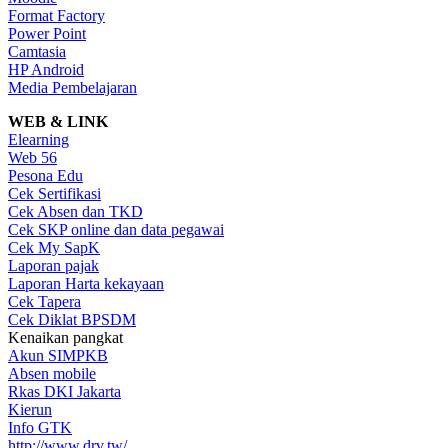
Format Factory
Power Point
Camtasia
HP Android
Media Pembelajaran
WEB & LINK
Elearning
Web 56
Pesona Edu
Cek Sertifikasi
Cek Absen dan TKD
Cek SKP online dan data pegawai
Cek My SapK
Laporan pajak
Laporan Harta kekayaan
Cek Tapera
Cek Diklat BPSDM
Kenaikan pangkat
Akun SIMPKB
Absen mobile
Rkas DKI Jakarta
Kierun
Info GTK
http://www.drv.tw/