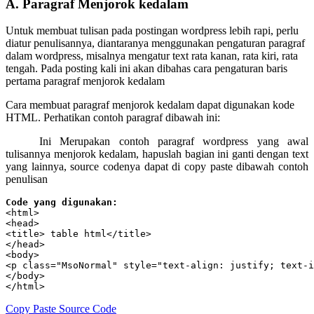
A. Paragraf Menjorok kedalam
Untuk membuat tulisan pada postingan wordpress lebih rapi, perlu
diatur penulisannya, diantaranya menggunakan pengaturan paragraf
dalam wordpress, misalnya mengatur text rata kanan, rata kiri, rata
tengah. Pada posting kali ini akan dibahas cara pengaturan baris
pertama paragraf menjorok kedalam
Cara membuat paragraf menjorok kedalam dapat digunakan kode
HTML. Perhatikan contoh paragraf dibawah ini:
Ini Merupakan contoh paragraf wordpress yang awal
tulisannya menjorok kedalam, hapuslah bagian ini ganti dengan text
yang lainnya, source codenya dapat di copy paste dibawah contoh
penulisan
Code yang digunakan:
<html>

<head>

<title> table html</title>

</head>

<body>

<p class="MsoNormal" style="text-align: justify; text-i
</body>

</html>
Copy Paste Source Code