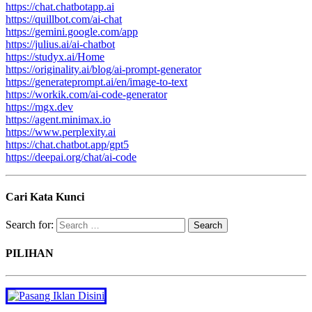
https://chat.chatbotapp.ai
https://quillbot.com/ai-chat
https://gemini.google.com/app
https://julius.ai/ai-chatbot
https://studyx.ai/Home
https://originality.ai/blog/ai-prompt-generator
https://generateprompt.ai/en/image-to-text
https://workik.com/ai-code-generator
https://mgx.dev
https://agent.minimax.io
https://www.perplexity.ai
https://chat.chatbot.app/gpt5
https://deepai.org/chat/ai-code
Cari Kata Kunci
Search for:
PILIHAN