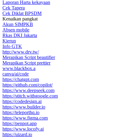
Laporan Harta kekayaan
Cek Tapera
Cek Diklat BPSDM
Kenaikan pangkat
Akun SIMPKB
Absen mobile
Rkas DKI Jakarta
Kierun
Info GTK
http://www.drv.tw/
Merapikan Script beautifier
Merapikan Script prettier
www.blackbox.a
canva/ai/code
https://chatgpt.com
https://github.com/copilot/
https://www.deepseek.com
https://stitch.withgoogle.com
https://codedesign.ai
https://www.builder.io
https://teleporthq.io
https://www.figma.com
https://penpot.app
https://www.locofy.ai
https://uizard.io