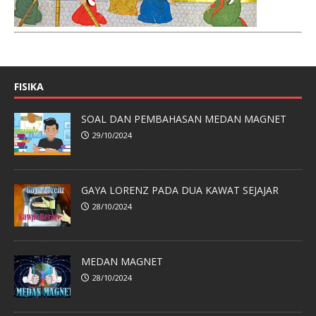
FISIKA
SOAL DAN PEMBAHASAN MEDAN MAGNET
29/10/2024
GAYA LORENZ PADA DUA KAWAT SEJAJAR
28/10/2024
MEDAN MAGNET
28/10/2024