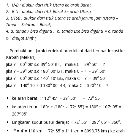
1. U-B : diukur dari titik Utara ke arah Barat
2. B-U : diukur dari titik Barat ke arah Utara
3. UTSB : diukur dari titik Utara se arah jarum jam (Utara –
Timur – Selatan – Barat)
4. a. tanda / bisa diganti : b. tanda Exe bisa diganti = c. tanda
1
x-
dipijat shift (
– Pembuktian : Jarak terdekat arah kiblat dari tempat lokasi ke
Ka’bah (Mekah).
o
o
o
Jika ? = 00
00’ s.d 39
50’ BT, maka C = 39
50’ – ?
o
o
o
Jika ? = 39
50’ s.d 180
00’ BT, maka C = ? – 39
50’
o
o
o
Jika ? = 00
00’ s.d 140
10’ BB, maka C = ? + 39
50’
o
o
o
Jika ? = 140
10’ s.d 180
00’ BB, maka C = 320
10 – ?
o
o
o
ke arah barat : 112
45’ – 39
50’ = 72
55’
o
o
o
o
o
ke arah timur : 180
+ (180
– 72
55’) = 180
+ 107
05’ =
o
287
05’
o
o
o
Lingkaran sudut busur derajat = 72
55’ + 287
05’ = 360
.
o
o
1
= 4’ = 110 km : 72
55’ x 111 km = 8093,75 km ( ke arah