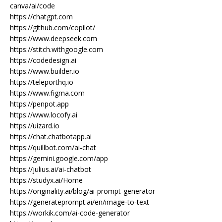
canva/ai/code
https://chatgpt.com
https://github.com/copilot/
https://www.deepseek.com
https://stitch.withgoogle.com
https://codedesign.ai
https://www.builder.io
https://teleporthq.io
https://www.figma.com
https://penpot.app
https://www.locofy.ai
https://uizard.io
https://chat.chatbotapp.ai
https://quillbot.com/ai-chat
https://gemini.google.com/app
https://julius.ai/ai-chatbot
https://studyx.ai/Home
https://originality.ai/blog/ai-prompt-generator
https://generateprompt.ai/en/image-to-text
https://workik.com/ai-code-generator