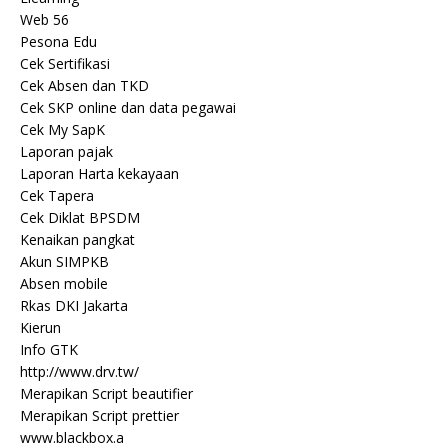
Web 56
Pesona Edu
Cek Sertifikasi
Cek Absen dan TKD
Cek SKP online dan data pegawai
Cek My SapK
Laporan pajak
Laporan Harta kekayaan
Cek Tapera
Cek Diklat BPSDM
Kenaikan pangkat
Akun SIMPKB
Absen mobile
Rkas DKI Jakarta
Kierun
Info GTK
http://www.drv.tw/
Merapikan Script beautifier
Merapikan Script prettier
www.blackbox.a