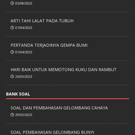
05/08/2023
ARTI TAHI LALAT PADA TUBUH
07/04/2023
PERTANDA TERJADINYA GEMPA BUMI
01/04/2023
HARI BAIK UNTUK MEMOTONG KUKU DAN RAMBUT
26/03/2023
BANK SOAL
SOAL DAN PEMBAHASAN GELOMBANG CAHAYA
29/03/2023
SOAL PEMBAHASAN GELOMBANG BUNYI