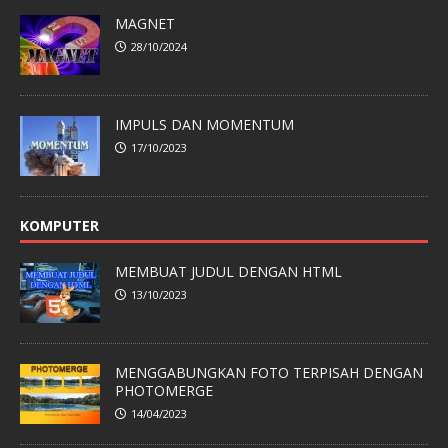
MAGNET
28/10/2024
IMPULS DAN MOMENTUM
17/10/2023
KOMPUTER
MEMBUAT JUDUL DENGAN HTML
13/10/2023
MENGGABUNGKAN FOTO TERPISAH DENGAN
PHOTOMERGE
14/04/2023