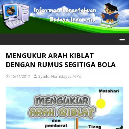
MENGUKUR ARAH KIBLAT
DENGAN RUMUS SEGITIGA BOLA
15/11/2017
Syaiful Nurhidayat, M.Pd