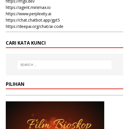
https://mgx.dev
https://agent.minimax.io
https://www.perplexity.ai
https://chat.chatbot.app/gpt5
https://deepai.org/chat/ai-code
CARI KATA KUNCI
PILIHAN