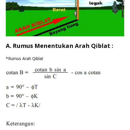
A. Rumus Menentukan Arah Qiblat :
*Rumus Arah Qiblat