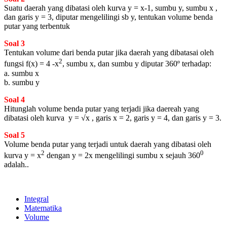
Suatu daerah yang dibatasi oleh kurva y = x-1, sumbu y, sumbu x ,
dan garis y = 3, diputar mengelilingi sb y, tentukan volume benda
putar yang terbentuk
Soal 3
Tentukan volume dari benda putar jika daerah yang dibatasai oleh
2
fungsi f(x) = 4 -x
, sumbu x, dan sumbu y diputar 360º terhadap:
a. sumbu x
b. sumbu y
Soal 4
Hitunglah volume benda putar yang terjadi jika daereah yang
dibatasi oleh kurva y = √x , garis x = 2, garis y = 4, dan garis y = 3.
Soal 5
Volume benda putar yang terjadi untuk daerah yang dibatasi oleh
2
0
kurva y = x
dengan y = 2x mengelilingi sumbu x sejauh 360
adalah..
Integral
Matematika
Volume