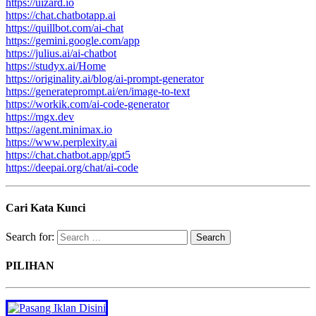
https://uizard.io
https://chat.chatbotapp.ai
https://quillbot.com/ai-chat
https://gemini.google.com/app
https://julius.ai/ai-chatbot
https://studyx.ai/Home
https://originality.ai/blog/ai-prompt-generator
https://generateprompt.ai/en/image-to-text
https://workik.com/ai-code-generator
https://mgx.dev
https://agent.minimax.io
https://www.perplexity.ai
https://chat.chatbot.app/gpt5
https://deepai.org/chat/ai-code
Cari Kata Kunci
Search for:
PILIHAN