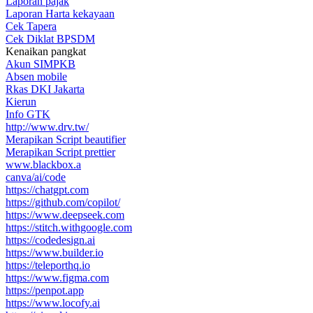
Laporan pajak
Laporan Harta kekayaan
Cek Tapera
Cek Diklat BPSDM
Kenaikan pangkat
Akun SIMPKB
Absen mobile
Rkas DKI Jakarta
Kierun
Info GTK
http://www.drv.tw/
Merapikan Script beautifier
Merapikan Script prettier
www.blackbox.a
canva/ai/code
https://chatgpt.com
https://github.com/copilot/
https://www.deepseek.com
https://stitch.withgoogle.com
https://codedesign.ai
https://www.builder.io
https://teleporthq.io
https://www.figma.com
https://penpot.app
https://www.locofy.ai