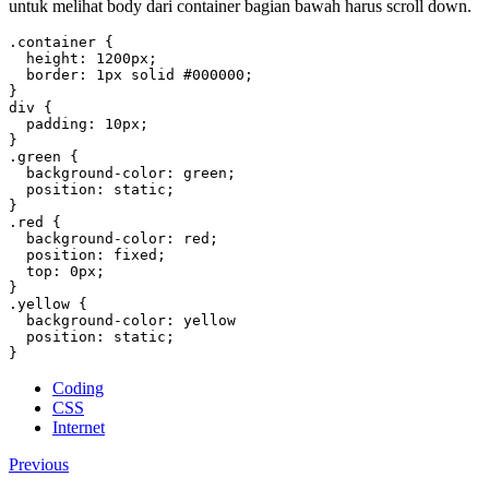
untuk melihat body dari container bagian bawah harus scroll down.
.container {

  height: 1200px;

  border: 1px solid #000000;

}

div {

  padding: 10px;

}

.green {

  background-color: green;

  position: static;

}

.red {

  background-color: red;

  position: fixed;

  top: 0px;

}

.yellow {

  background-color: yellow

  position: static;

}
Coding
CSS
Internet
Previous