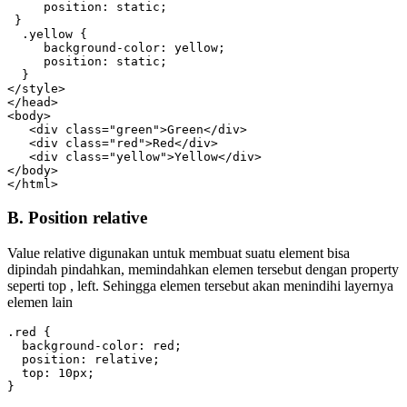
     position: static;

 }

  .yellow {

     background-color: yellow;

     position: static;

  }

</style>

</head>

<body>

   <div class="green">Green</div>

   <div class="red">Red</div>

   <div class="yellow">Yellow</div>

</body>

</html>
B. Position relative
Value relative digunakan untuk membuat suatu element bisa
dipindah pindahkan, memindahkan elemen tersebut dengan property
seperti top , left. Sehingga elemen tersebut akan menindihi layernya
elemen lain
.red {

  background-color: red;

  position: relative;

  top: 10px;

}