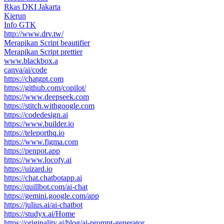
Rkas DKI Jakarta
Kierun
Info GTK
http://www.drv.tw/
Merapikan Script beautifier
Merapikan Script prettier
www.blackbox.a
canva/ai/code
https://chatgpt.com
https://github.com/copilot/
https://www.deepseek.com
https://stitch.withgoogle.com
https://codedesign.ai
https://www.builder.io
https://teleporthq.io
https://www.figma.com
https://penpot.app
https://www.locofy.ai
https://uizard.io
https://chat.chatbotapp.ai
https://quillbot.com/ai-chat
https://gemini.google.com/app
https://julius.ai/ai-chatbot
https://studyx.ai/Home
https://originality.ai/blog/ai-prompt-generator