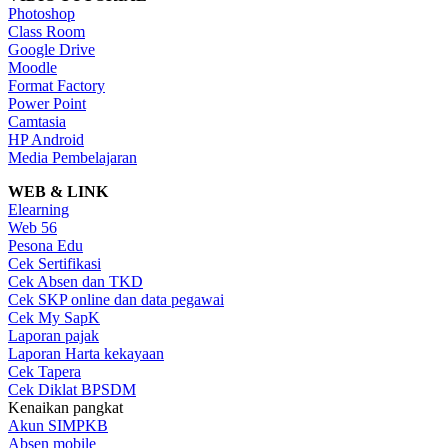
Photoshop
Class Room
Google Drive
Moodle
Format Factory
Power Point
Camtasia
HP Android
Media Pembelajaran
WEB & LINK
Elearning
Web 56
Pesona Edu
Cek Sertifikasi
Cek Absen dan TKD
Cek SKP online dan data pegawai
Cek My SapK
Laporan pajak
Laporan Harta kekayaan
Cek Tapera
Cek Diklat BPSDM
Kenaikan pangkat
Akun SIMPKB
Absen mobile