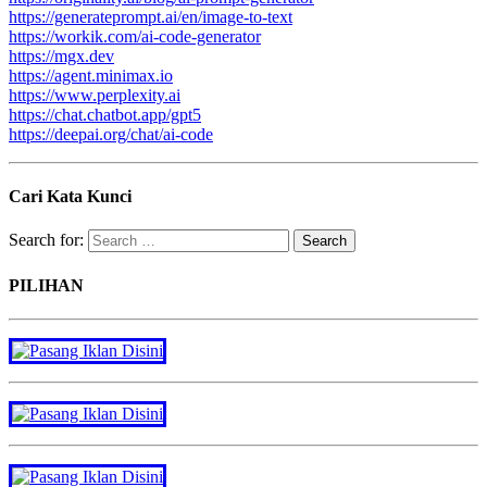
https://generateprompt.ai/en/image-to-text
https://workik.com/ai-code-generator
https://mgx.dev
https://agent.minimax.io
https://www.perplexity.ai
https://chat.chatbot.app/gpt5
https://deepai.org/chat/ai-code
Cari Kata Kunci
Search for:
PILIHAN