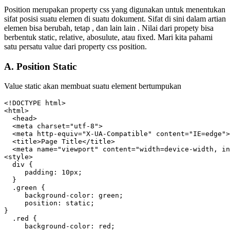
Position merupakan property css yang digunakan untuk menentukan
sifat posisi suatu elemen di suatu dokument. Sifat di sini dalam artian
elemen bisa berubah, tetap , dan lain lain . Nilai dari propety bisa
berbentuk static, relative, abosulute, atau fixed. Mari kita pahami
satu persatu value dari property css position.
A. Position
Static
Value static akan membuat suatu element bertumpukan
<!DOCTYPE html>

<html>

  <head>

  <meta charset="utf-8">

  <meta http-equiv="X-UA-Compatible" content="IE=edge">

  <title>Page Title</title>

  <meta name="viewport" content="width=device-width, in
<style>

  div {

     padding: 10px;

  }

  .green {

     background-color: green;

     position: static;

}

  .red {

     background-color: red;
