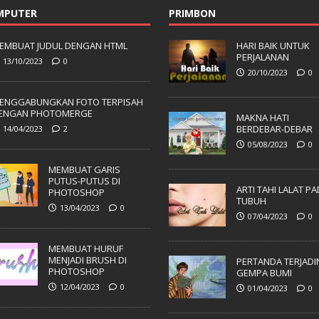
MPUTER
PRIMBON
EMBUAT JUDUL DENGAN HTML
HARI BAIK UNTUK
PERJALANAN
13/10/2023
0
20/10/2023
0
ENGGABUNGKAN FOTO TERPISAH
ENGAN PHOTOMERGE
MAKNA HATI
BERDEBAR-DEBAR
14/04/2023
2
05/08/2023
0
MEMBUAT GARIS
PUTUS-PUTUS DI
ARTI TAHI LALAT P
PHOTOSHOP
TUBUH
13/04/2023
0
07/04/2023
0
MEMBUAT HURUF
MENJADI BRUSH DI
PERTANDA TERJADI
PHOTOSHOP
GEMPA BUMI
12/04/2023
0
01/04/2023
0