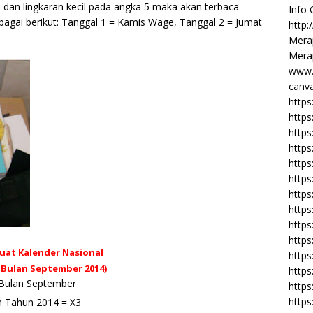
 dan lingkaran kecil pada angka 5 maka akan terbaca
Info
bagai berikut: Tanggal 1 = Kamis Wage, Tanggal 2 = Jumat
http:
st
Merap
Merap
www.
canva
https
https
http
https
https
https
https
http
https
https
at Kalender Nasional
https
 Bulan September 2014)
https
g hingga terlihat Bulan September
https
https
oh Tahun 2014 = X3