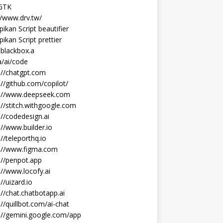
 GTK
//www.drv.tw/
ikan Script beautifier
ikan Script prettier
blackbox.a
/ai/code
://chatgpt.com
://github.com/copilot/
s://www.deepseek.com
://stitch.withgoogle.com
://codedesign.ai
://www.builder.io
://teleporthq.io
s://www.figma.com
://penpot.app
://www.locofy.ai
://uizard.io
://chat.chatbotapp.ai
://quillbot.com/ai-chat
://gemini.google.com/app