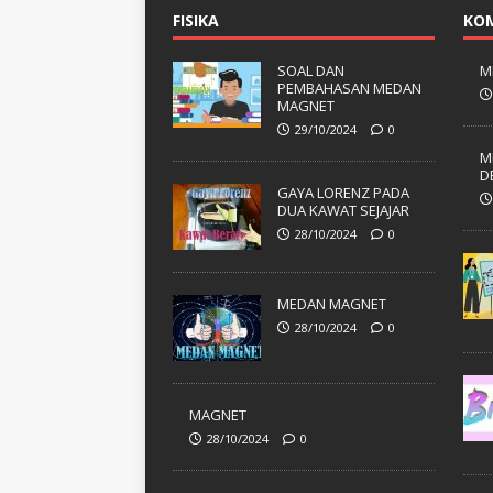
FISIKA
KO
SOAL DAN
M
PEMBAHASAN MEDAN
MAGNET
29/10/2024
0
M
D
GAYA LORENZ PADA
DUA KAWAT SEJAJAR
28/10/2024
0
MEDAN MAGNET
28/10/2024
0
MAGNET
28/10/2024
0