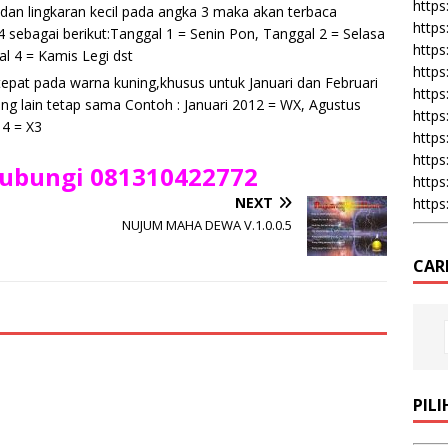
https:
 dan lingkaran kecil pada angka 3 maka akan terbaca
https
sebagai berikut:Tanggal 1 = Senin Pon, Tanggal 2 = Selasa
https
l 4 = Kamis Legi dst
https
 tepat pada warna kuning,khusus untuk Januari dan Februari
https
g lain tetap sama Contoh : Januari 2012 = WX, Agustus
https
75 = DI, Tahun 2014 = X3
https
https
ubungi 081310422772
https
NEXT
https
NUJUM MAHA DEWA V.1.0.0.5
CAR
PIL