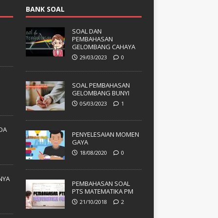
BANK SOAL
SOAL DAN
PEMBAHASAN
GELOMBANG CAHAYA
29/03/2023
0
SOAL PEMBAHASAN
GELOMBANG BUNYI
05/03/2023
1
ADA
PENYELESAIAN MOMEN
GAYA
18/08/2020
0
NYA
PEMBAHASAN SOAL
PTS MATEMATIKA PM
21/10/2018
2