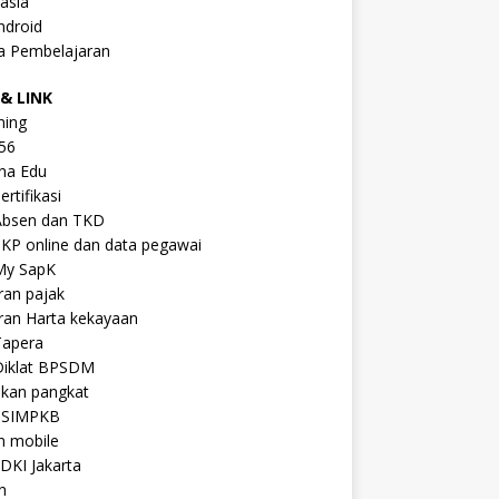
asia
ndroid
a Pembelajaran
& LINK
ning
56
na Edu
ertifikasi
Absen dan TKD
KP online dan data pegawai
My SapK
ran pajak
ran Harta kekayaan
Tapera
Diklat BPSDM
ikan pangkat
 SIMPKB
n mobile
DKI Jakarta
n