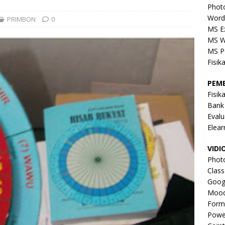
Phot
Word
PRIMBON
0
MS E
MS W
MS P
Fisik
PEM
Fisik
Bank
Evalu
Elear
VIDI
Phot
Clas
Goog
Mood
Form
Powe