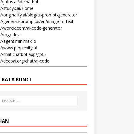
//julius.ai/ai-chatbot
://studyx.ai/Home
://originality.ai/blog/ai-prompt-generator
://generateprompt.ai/en/image-to-text
://workik.com/ai-code-generator
://mgx.dev
://agent.minimax.io
://www.perplexity.ai
://chat.chatbot.app/gpt5
://deepai.org/chat/ai-code
I KATA KUNCI
IHAN