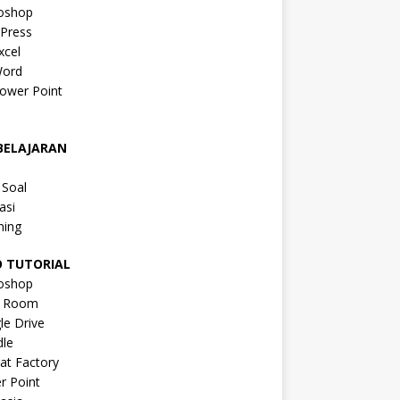
oshop
Press
xcel
ord
ower Point
a
BELAJARAN
a
 Soal
asi
ning
O TUTORIAL
oshop
s Room
le Drive
le
at Factory
r Point