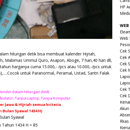
Camt
HP A
Medi
WEB 
Elear
Web 
Peso
Cek S
am hitungan detik bisa membuat kalender Hijriah,
Cek 
ah, Mabimas Ummul Quro, Asapon, Aboge, 7 hari,40 hari dll,
Cek S
tahun harganya cuma 15.000,- /pcs atau 10.000,-/pcs untuk
Cek 
m),….Cocok untuk Paranormal, Peramal, Ustad, Santri Falak
Lapo
Lapo
Cek 
ender dalam Hitungan detik
Cek 
kulator, Tanpa Laptop, Tanpa Komputer
Kena
der
Jawa
&
Hijriah
semua kriteria
Akun
 Bulan Syawal 1434 H)
Abse
 Bulan Syawal
Rkas 
oh Tahun 1434 H = 85
Kieru