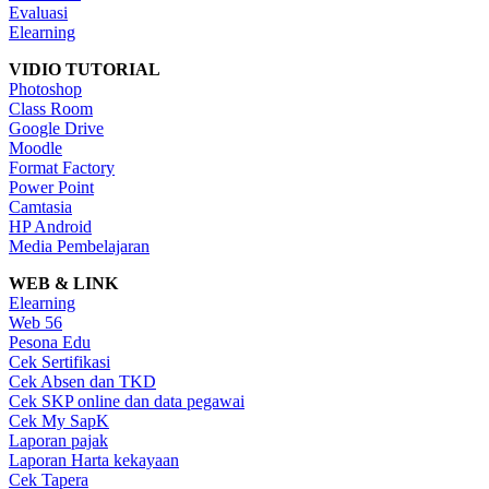
Evaluasi
Elearning
VIDIO TUTORIAL
Photoshop
Class Room
Google Drive
Moodle
Format Factory
Power Point
Camtasia
HP Android
Media Pembelajaran
WEB & LINK
Elearning
Web 56
Pesona Edu
Cek Sertifikasi
Cek Absen dan TKD
Cek SKP online dan data pegawai
Cek My SapK
Laporan pajak
Laporan Harta kekayaan
Cek Tapera