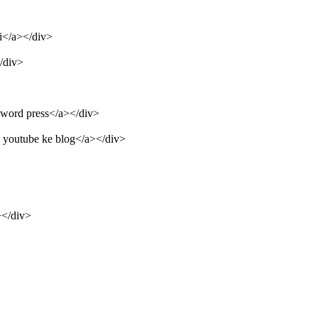
si</a></div>
</div>
g word press</a></div>
o youtube ke blog</a></div>
></div>