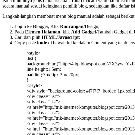
Pada umumnya jenis daftar isi ada 2 (dua) macam yaitu daftar isi manua
secara manual sesuai keinginan pemilik blog, sedangkan jika daftar is
Langkah-langkah membuat menu blog manual adalah sebagai berikut 
Login ke Blogger, Klik
Rancangan
/Design;
Pada
Elemen Halaman
, klik
Add Gadget
/Tambah Gadget di l
Cari dan pilih
HTML/Javascript
;
Copy paste
kode
di bawah ini ke dalam Content yang telah terse
<style>
.list {
background: url(“http://4.bp.blogspot.com/-7X3yw_
line-height:1.5em;
padding:3px 0px 3px 20px;
}
</style>
<div style=”background-color: #f7f7f7; border: 1px solid
<div class=”list”>
<div class=”list”>
<a href=”http://trik-internet-komputer.blogspot.com/201
<div class=”list”>
<a href=”http://trik-internet-komputer.blogspot.com/2
<div class=”list”>
<a href=”http://trik-internet-komputer.blogspot.com/2
<div class=”list”>