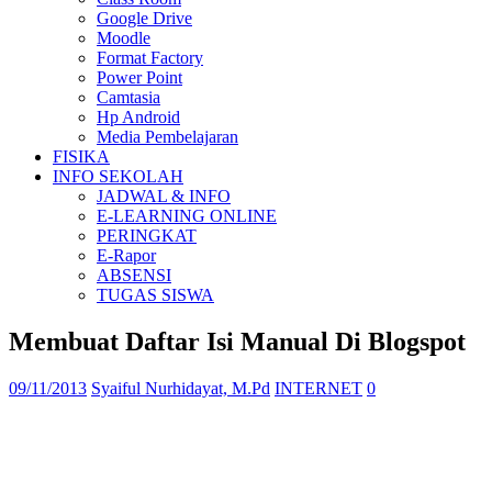
Google Drive
Moodle
Format Factory
Power Point
Camtasia
Hp Android
Media Pembelajaran
FISIKA
INFO SEKOLAH
JADWAL & INFO
E-LEARNING ONLINE
PERINGKAT
E-Rapor
ABSENSI
TUGAS SISWA
Membuat Daftar Isi Manual Di Blogspot
09/11/2013
Syaiful Nurhidayat, M.Pd
INTERNET
0