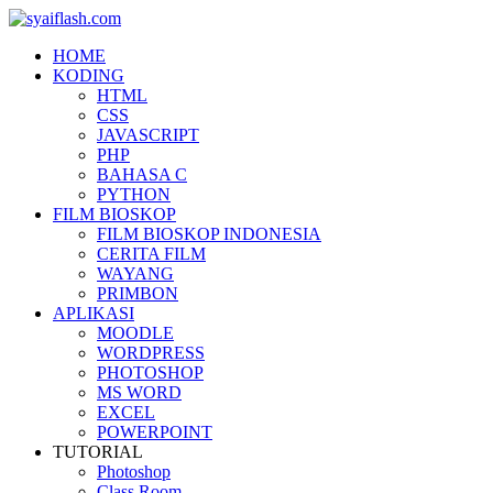
HOME
KODING
HTML
CSS
JAVASCRIPT
PHP
BAHASA C
PYTHON
FILM BIOSKOP
FILM BIOSKOP INDONESIA
CERITA FILM
WAYANG
PRIMBON
APLIKASI
MOODLE
WORDPRESS
PHOTOSHOP
MS WORD
EXCEL
POWERPOINT
TUTORIAL
Photoshop
Class Room