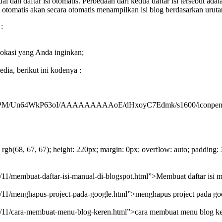
l dan daftar isi otomatis. Perbedaan dari kedua daftar isi tersebut ada
i otomatis akan secara otomatis menampilkan isi blog berdasarkan uruta
:
okasi yang Anda inginkan;
dia, berikut ini kodenya :
YzfPM/Un64WkP63oI/AAAAAAAAAoE/dHxoyC7Edmk/s1600/iconpenunjuk.
 rgb(68, 67, 67); height: 220px; margin: 0px; overflow: auto; padding:
3/11/membuat-daftar-isi-manual-di-blogspot.html”>Membuat daftar isi 
013/11/menghapus-project-pada-google.html”>menghapus project pada g
013/11/cara-membuat-menu-blog-keren.html”>cara membuat menu blog k