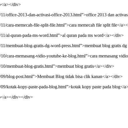
ap</a></div>
3/11/office-2013-dan-activasi-office-2013.html”>office 2013 dan activa
/11/cara-memecah-file-split-file.html”>cara memecah file split file</a>
13/11/al-quran-pada-ms-word.html”>al quran pada ms word</a></div>
13/11/membuat-blog-gratis-dg-word-press.html”>membuat blog gratis d
013/10/cara-memasang-vidio-youtube-ke-blog.html”>cara memasang vidi
13/10/membuat-blog-gratis.html”>membuat blog gratis</a></div>
13/09/blog-post.html”>Membuat Blog tidak bisa clik kanan</a></div>
13/09/kotak-kopy-paste-pada-blog.html”>kotak kopy paste pada blog</a
ap</a></div></div>