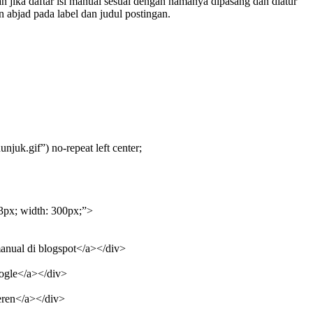
lah jika daftar isi manual sesuai dengan namanya dipasang dan diatur
n abjad pada label dan judul postingan.
gif”) no-repeat left center;
 3px; width: 300px;”>
manual di blogspot</a></div>
oogle</a></div>
eren</a></div>