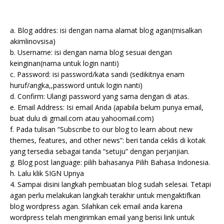
a. Blog addres: isi dengan nama alamat blog agan(misalkan
akimlinovsisa)
b. Username: isi dengan nama blog sesuai dengan
keinginan(nama untuk login nanti)
c. Password: isi password/kata sandi (sedikitnya enam
huruf/angka,,password untuk login nanti)
d. Confirm: Ulangi password yang sama dengan di atas.
e. Email Address: Isi email Anda (apabila belum punya email,
buat dulu di gmail.com atau yahoomail.com)
f. Pada tulisan “Subscribe to our blog to learn about new
themes, features, and other news”: beri tanda ceklis di kotak
yang tersedia sebagai tanda “setuju” dengan perjanjian.
g. Blog post language: pilih bahasanya Pilih Bahasa Indonesia.
h. Lalu klik SIGN Upnya
4. Sampai disini langkah pembuatan blog sudah selesai. Tetapi
agan perlu melakukan langkah terakhir untuk mengaktifkan
blog wordpress agan. Silahkan cek email anda karena
wordpress telah mengirimkan email yang berisi link untuk