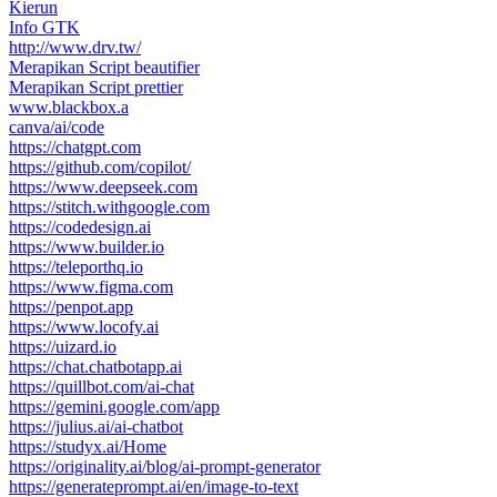
Kierun
Info GTK
http://www.drv.tw/
Merapikan Script beautifier
Merapikan Script prettier
www.blackbox.a
canva/ai/code
https://chatgpt.com
https://github.com/copilot/
https://www.deepseek.com
https://stitch.withgoogle.com
https://codedesign.ai
https://www.builder.io
https://teleporthq.io
https://www.figma.com
https://penpot.app
https://www.locofy.ai
https://uizard.io
https://chat.chatbotapp.ai
https://quillbot.com/ai-chat
https://gemini.google.com/app
https://julius.ai/ai-chatbot
https://studyx.ai/Home
https://originality.ai/blog/ai-prompt-generator
https://generateprompt.ai/en/image-to-text