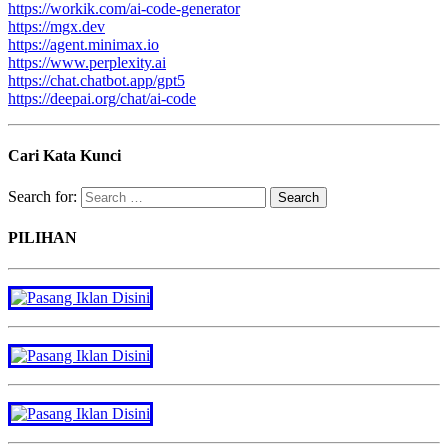
https://workik.com/ai-code-generator
https://mgx.dev
https://agent.minimax.io
https://www.perplexity.ai
https://chat.chatbot.app/gpt5
https://deepai.org/chat/ai-code
Cari Kata Kunci
Search for:
PILIHAN