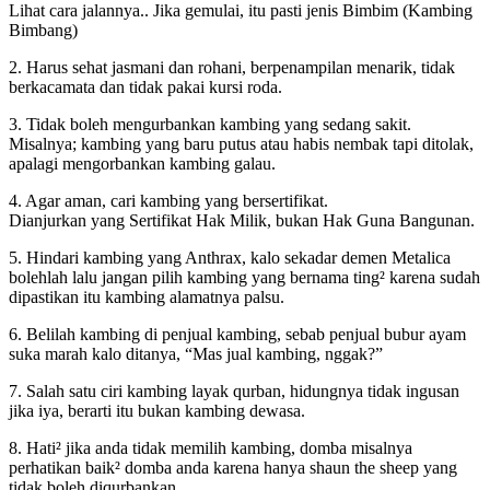
Lihat cara jalannya.. Jika gemulai, itu pasti jenis Bimbim (Kambing
Bimbang)
2. Harus sehat jasmani dan rohani, berpenampilan menarik, tidak
berkacamata dan tidak pakai kursi roda.
3. Tidak boleh mengurbankan kambing yang sedang sakit.
Misalnya; kambing yang baru putus atau habis nembak tapi ditolak,
apalagi mengorbankan kambing galau.
4. Agar aman, cari kambing yang bersertifikat.
Dianjurkan yang Sertifikat Hak Milik, bukan Hak Guna Bangunan.
5. Hindari kambing yang Anthrax, kalo sekadar demen Metalica
bolehlah lalu jangan pilih kambing yang bernama ting² karena sudah
dipastikan itu kambing alamatnya palsu.
6. Belilah kambing di penjual kambing, sebab penjual bubur ayam
suka marah kalo ditanya, “Mas jual kambing, nggak?”
7. Salah satu ciri kambing layak qurban, hidungnya tidak ingusan
jika iya, berarti itu bukan kambing dewasa.
8. Hati² jika anda tidak memilih kambing, domba misalnya
perhatikan baik² domba anda karena hanya shaun the sheep yang
tidak boleh diqurbankan.