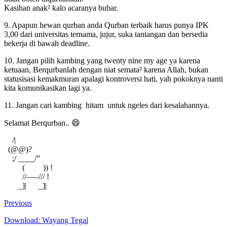
Kasihan anak² kalo acaranya bubar.
9. Apapun hewan qurban anda Qurban terbaik harus punya IPK
3,00 dari universitas ternama, jujur, suka tantangan dan bersedia
bekerja di bawah deadline.
10. Jangan pilih kambing yang twenty nine my age ya karena
ketuaan, Berqurbanlah dengan niat semata² karena Allah, bukan
statusisasi kemakmuran apalagi kontroversi hati, yah pokoknya nanti
kita komunikasikan lagi ya.
11. Jangan cari kambing hitam untuk ngeles dari kesalahannya.
Selamat Berqurban.. 😄
/|
(@@)?
;/ ____/”
( )) !
//—–/// !
_]| _]|
Previous
Download: Wayang Tegal