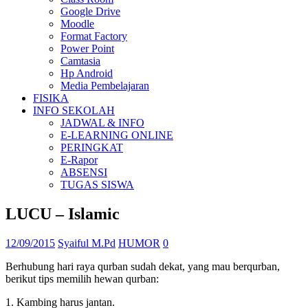
Google Drive
Moodle
Format Factory
Power Point
Camtasia
Hp Android
Media Pembelajaran
FISIKA
INFO SEKOLAH
JADWAL & INFO
E-LEARNING ONLINE
PERINGKAT
E-Rapor
ABSENSI
TUGAS SISWA
LUCU – Islamic
12/09/2015
Syaiful M.Pd
HUMOR
0
Berhubung hari raya qurban sudah dekat, yang mau berqurban,
berikut tips memilih hewan qurban:
1. Kambing harus jantan.