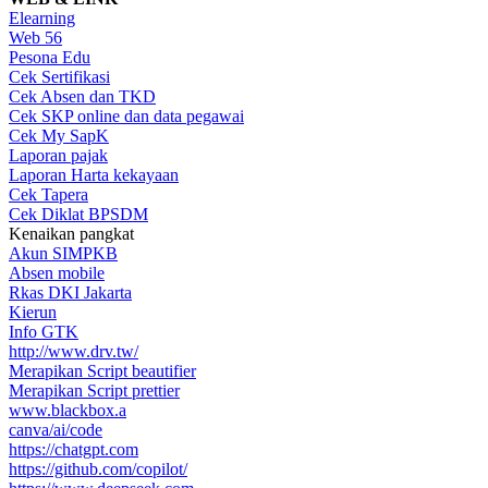
Elearning
Web 56
Pesona Edu
Cek Sertifikasi
Cek Absen dan TKD
Cek SKP online dan data pegawai
Cek My SapK
Laporan pajak
Laporan Harta kekayaan
Cek Tapera
Cek Diklat BPSDM
Kenaikan pangkat
Akun SIMPKB
Absen mobile
Rkas DKI Jakarta
Kierun
Info GTK
http://www.drv.tw/
Merapikan Script beautifier
Merapikan Script prettier
www.blackbox.a
canva/ai/code
https://chatgpt.com
https://github.com/copilot/