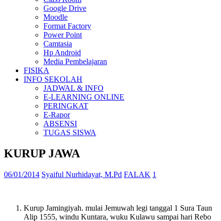
Google Drive
Moodle
Format Factory
Power Point
Camtasia
Hp Android
Media Pembelajaran
FISIKA
INFO SEKOLAH
JADWAL & INFO
E-LEARNING ONLINE
PERINGKAT
E-Rapor
ABSENSI
TUGAS SISWA
KURUP JAWA
06/01/2014
Syaiful Nurhidayat, M.Pd
FALAK
1
Kurup Jamingiyah. mulai Jemuwah legi tanggal 1 Sura Taun
Alip 1555, windu Kuntara, wuku Kulawu sampai hari Rebo