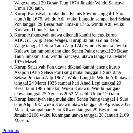
Wagé tanggal 29 Besar Taun 1674 Jimakir Windu Sancaya.
Umur 120 taun.
Kurup Kamsiyah. mulai dina Kemis kliwon tanggal 1 Sura
taun Alip 1675, windu Adi, wuku Langkir, sampai hari Selasa
Pon tanggal 29 Besar taun Jimakir 1746, windu Adi, wuku
Kulawu. Umur 72 taun.
Kurup Arbangiyah utawa dikenali kanthi jeneng kurup
ABOGE (Alip Rebo Wage). Kurup iki mulai dina Rebo
Wagé tanggal 1 Sura Taun Alip 1747 windu Kuntara , wuku
Kulawu lan rampung ing dina Senèn Paing tanggal 29 Besar
Taun Jimakir 1866 windu Sancaya, utawa tanggal 23 Maret
1936 Masehi.
Kurup Salasiyah Pon utawa dikenal kanthi jeneng kurup
Asapon (Alip Selasa Pon) sing mulai tanggal 1 Sura dina
Selasa Pon taun Alip 1867 , Wuku Langkir, Windu Adi utawa
tanggal 24 Maret 1936 sampai hari Ahad Legi tanggal 29
Besar taun 1986 Jimakir, Wuku Kulawu, Windu Sangara
utawa tanggal 25 Agustus 2052 Masehi. Umur 120 taun.
Kurup Isneniyah sing mulai dina Senèn Paing tanggal 1 Sura
taun Alip 1987 wuku Kulawu utawa tanggal 26 Agustus 2052
Masehi, sampai hari Setu Kliwon tanggal 29 Besar taun
Jimakir 2106 wuku Kuningan utawa tanggal 28 Januari 2169
Masehi.
Previous