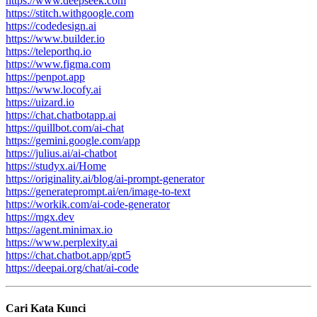
https://www.deepseek.com
https://stitch.withgoogle.com
https://codedesign.ai
https://www.builder.io
https://teleporthq.io
https://www.figma.com
https://penpot.app
https://www.locofy.ai
https://uizard.io
https://chat.chatbotapp.ai
https://quillbot.com/ai-chat
https://gemini.google.com/app
https://julius.ai/ai-chatbot
https://studyx.ai/Home
https://originality.ai/blog/ai-prompt-generator
https://generateprompt.ai/en/image-to-text
https://workik.com/ai-code-generator
https://mgx.dev
https://agent.minimax.io
https://www.perplexity.ai
https://chat.chatbot.app/gpt5
https://deepai.org/chat/ai-code
Cari Kata Kunci