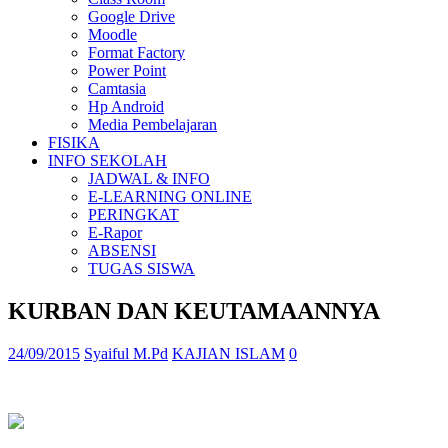
Google Drive
Moodle
Format Factory
Power Point
Camtasia
Hp Android
Media Pembelajaran
FISIKA
INFO SEKOLAH
JADWAL & INFO
E-LEARNING ONLINE
PERINGKAT
E-Rapor
ABSENSI
TUGAS SISWA
KURBAN DAN KEUTAMAANNYA
24/09/2015
Syaiful M.Pd
KAJIAN ISLAM
0