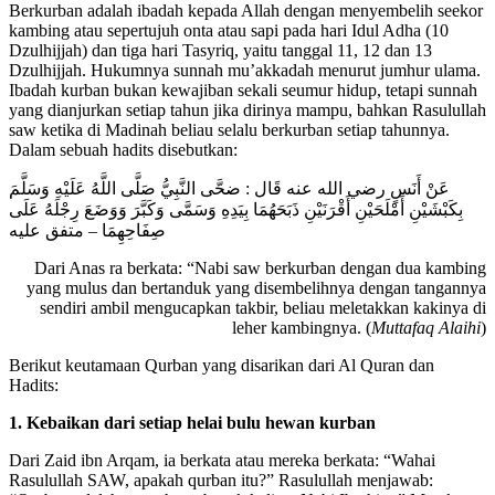
Berkurban adalah ibadah kepada Allah dengan menyembelih seekor
kambing atau sepertujuh onta atau sapi pada hari Idul Adha (10
Dzulhijjah) dan tiga hari Tasyriq, yaitu tanggal 11, 12 dan 13
Dzulhijjah. Hukumnya sunnah mu’akkadah menurut jumhur ulama.
Ibadah kurban bukan kewajiban sekali seumur hidup, tetapi sunnah
yang dianjurkan setiap tahun jika dirinya mampu, bahkan Rasulullah
saw ketika di Madinah beliau selalu berkurban setiap tahunnya.
Dalam sebuah hadits disebutkan:
عَنْ أَنَسٍ رضي الله عنه قَال : ضحَّى النَّبِيُّ صَلَّى اللَّهُ عَلَيْهِ وَسَلَّمَ
بِكَبْشَيْنِ أَمْلَحَيْنِ أَقْرَنَيْنِ ذَبَحَهُمَا بِيَدِهِ وَسَمَّى وَكَبَّرَ وَوَضَعَ رِجْلَهُ عَلَى
صِفَاحِهِمَا – متفق عليه
Dari Anas ra berkata: “Nabi saw berkurban dengan dua kambing
yang mulus dan bertanduk yang disembelihnya dengan tangannya
sendiri ambil mengucapkan takbir, beliau meletakkan kakinya di
leher kambingnya. (
Muttafaq Alaihi
)
Berikut keutamaan Qurban yang disarikan dari Al Quran dan
Hadits:
1. Kebaikan dari setiap helai bulu hewan kurban
Dari Zaid ibn Arqam, ia berkata atau mereka berkata: “Wahai
Rasulullah SAW, apakah qurban itu?” Rasulullah menjawab: