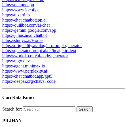
https://penpot.app
https://www.locofy.ai
https://uizard.io
https://chat.chatbotapp.ai
https://quillbot.com/ai-chat
https://gemini.google.com/app
https://julius.ai/ai-chatbot
https://studyx.ai/Home
https://originality.ai/blog/ai-prompt-generator
https://generateprompt.ai/en/image-to-text
https://workik.com/ai-code-generator
https://mgx.dev
https://agent.minimax.io
https://www.perplexity.ai
https://chat.chatbot.app/gpt5
https://deepai.org/chat/ai-code
Cari Kata Kunci
Search for:
PILIHAN