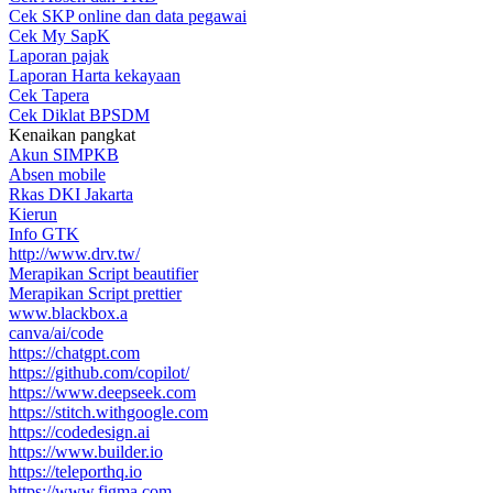
Cek SKP online dan data pegawai
Cek My SapK
Laporan pajak
Laporan Harta kekayaan
Cek Tapera
Cek Diklat BPSDM
Kenaikan pangkat
Akun SIMPKB
Absen mobile
Rkas DKI Jakarta
Kierun
Info GTK
http://www.drv.tw/
Merapikan Script beautifier
Merapikan Script prettier
www.blackbox.a
canva/ai/code
https://chatgpt.com
https://github.com/copilot/
https://www.deepseek.com
https://stitch.withgoogle.com
https://codedesign.ai
https://www.builder.io
https://teleporthq.io
https://www.figma.com