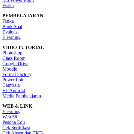
MS Power Point
Fisika
PEMBELAJARAN
Fisika
Bank Soal
Evaluasi
Elearning
VIDIO TUTORIAL
Photoshop
Class Room
Google Drive
Moodle
Format Factory
Power Point
Camtasia
HP Android
Media Pembelajaran
WEB & LINK
Elearning
Web 56
Pesona Edu
Cek Sertifikasi
Cek Absen dan TKD