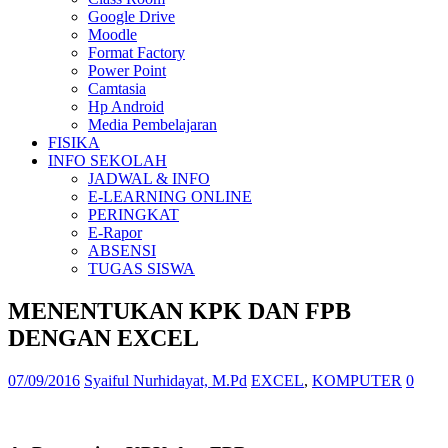
Google Drive
Moodle
Format Factory
Power Point
Camtasia
Hp Android
Media Pembelajaran
FISIKA
INFO SEKOLAH
JADWAL & INFO
E-LEARNING ONLINE
PERINGKAT
E-Rapor
ABSENSI
TUGAS SISWA
MENENTUKAN KPK DAN FPB
DENGAN EXCEL
07/09/2016
Syaiful Nurhidayat, M.Pd
EXCEL
,
KOMPUTER
0