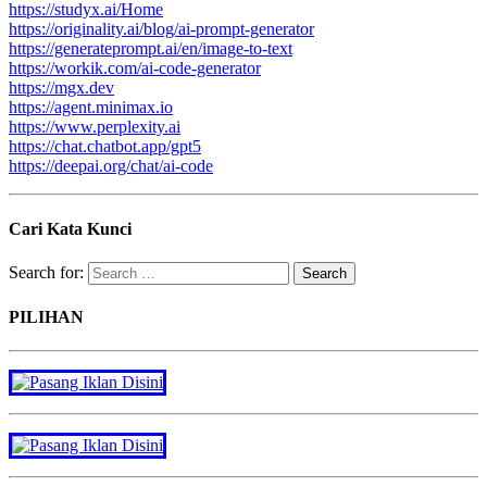
https://studyx.ai/Home
https://originality.ai/blog/ai-prompt-generator
https://generateprompt.ai/en/image-to-text
https://workik.com/ai-code-generator
https://mgx.dev
https://agent.minimax.io
https://www.perplexity.ai
https://chat.chatbot.app/gpt5
https://deepai.org/chat/ai-code
Cari Kata Kunci
Search for:
PILIHAN