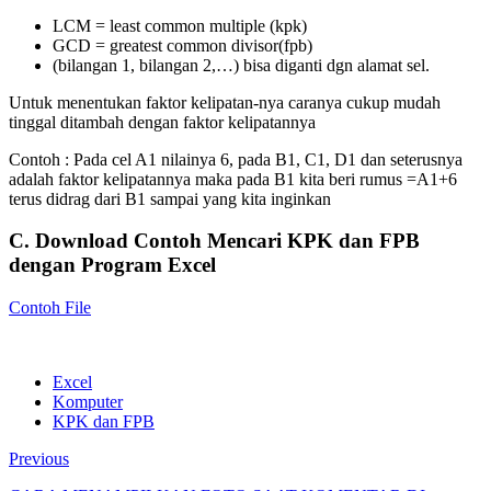
LCM = least common multiple (kpk)
GCD = greatest common divisor(fpb)
(bilangan 1, bilangan 2,…) bisa diganti dgn alamat sel.
Untuk menentukan faktor kelipatan-nya caranya cukup mudah
tinggal ditambah dengan faktor kelipatannya
Contoh : Pada cel A1 nilainya 6, pada B1, C1, D1 dan seterusnya
adalah faktor kelipatannya maka pada B1 kita beri rumus =A1+6
terus didrag dari B1 sampai yang kita inginkan
C. Download Contoh Mencari KPK dan FPB
dengan Program Excel
Contoh File
Excel
Komputer
KPK dan FPB
Previous