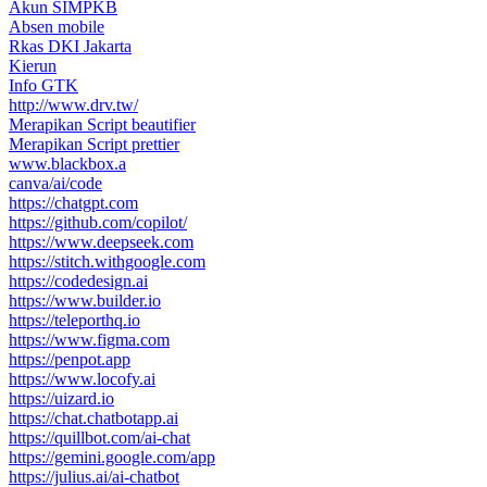
Akun SIMPKB
Absen mobile
Rkas DKI Jakarta
Kierun
Info GTK
http://www.drv.tw/
Merapikan Script beautifier
Merapikan Script prettier
www.blackbox.a
canva/ai/code
https://chatgpt.com
https://github.com/copilot/
https://www.deepseek.com
https://stitch.withgoogle.com
https://codedesign.ai
https://www.builder.io
https://teleporthq.io
https://www.figma.com
https://penpot.app
https://www.locofy.ai
https://uizard.io
https://chat.chatbotapp.ai
https://quillbot.com/ai-chat
https://gemini.google.com/app
https://julius.ai/ai-chatbot