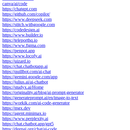
canva/ai/code
https://chatgpt.com
https://github.com/copilot/
https://www.deepseek.com
https://stitch.withgoogle.com
https://codedesign.ai
https://www.builder.io
https://teleporthq.io
https://www.figma.com
https://penpot.app
https://www.locofy.ai
https://uizard.io
https://chat.chatbotapp.ai
https://quillbot.com/ai-chat
https://gemini.google.com/app
https://julius.ai/ai-chatbot
https://studyx.ai/Home
https://originality.ai/blog/ai-prompt-generator
https://generateprompt.ai/en/image-to-text
https://workik.com/ai-code-generator
https://mgx.dev
https://agent.minimax.io
https://www.perplexity.ai
https://chat.chatbot.app/gpt5
https://deepai.org/chat/ai-code