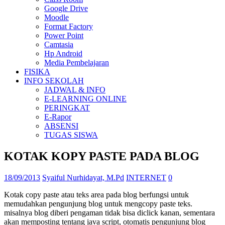
Google Drive
Moodle
Format Factory
Power Point
Camtasia
Hp Android
Media Pembelajaran
FISIKA
INFO SEKOLAH
JADWAL & INFO
E-LEARNING ONLINE
PERINGKAT
E-Rapor
ABSENSI
TUGAS SISWA
KOTAK KOPY PASTE PADA BLOG
18/09/2013
Syaiful Nurhidayat, M.Pd
INTERNET
0
Kotak copy paste atau teks area pada blog berfungsi untuk
memudahkan pengunjung blog untuk mengcopy paste teks.
misalnya blog diberi pengaman tidak bisa diclick kanan, sementara
akan memposting tentang java script, otomatis pengunjung blog