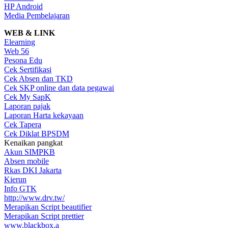
HP Android
Media Pembelajaran
WEB & LINK
Elearning
Web 56
Pesona Edu
Cek Sertifikasi
Cek Absen dan TKD
Cek SKP online dan data pegawai
Cek My SapK
Laporan pajak
Laporan Harta kekayaan
Cek Tapera
Cek Diklat BPSDM
Kenaikan pangkat
Akun SIMPKB
Absen mobile
Rkas DKI Jakarta
Kierun
Info GTK
http://www.drv.tw/
Merapikan Script beautifier
Merapikan Script prettier
www.blackbox.a