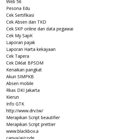
Web 56
Pesona Edu
Cek Sertifikasi
Cek Absen dan TKD
Cek SKP online dan data pegawai
Cek My SapK
Laporan pajak
Laporan Harta kekayaan
Cek Tapera
Cek Diklat BPSDM
Kenaikan pangkat
Akun SIMPKB
Absen mobile
Rkas DKI Jakarta
Kierun
Info GTK
http://www.drv.tw/
Merapikan Script beautifier
Merapikan Script prettier
www.blackbox.a
canva/ai/code