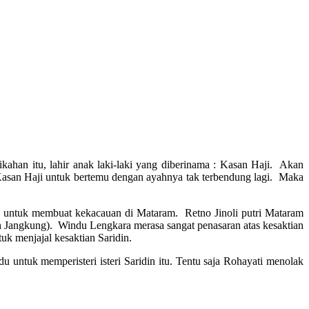
kahan itu, lahir anak laki-laki yang diberinama : Kasan Haji. Akan
 Kasan Haji untuk bertemu dengan ayahnya tak terbendung lagi. Maka
an untuk membuat kekacauan di Mataram. Retno Jinoli putri Mataram
h Jangkung). Windu Lengkara merasa sangat penasaran atas kesaktian
k menjajal kesaktian Saridin.
tuk memperisteri isteri Saridin itu. Tentu saja Rohayati menolak