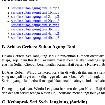
saridin sultan agung tani 1a.mp3
saridin sultan agung tani 1b.mp3
saridin sultan agung tani 2a.mp3
saridin sultan agung tani 2b.mp3
saridin sultan agung tani 3a.mp3
saridin sultan agung tani 3b.mp3
saridin sultan agung tani 4a.mp3
saridin sultan agung tani 4b.mp3
B. Sekilas Ceritera Sultan Agung Tani
Dalam Ceritera Seh Jangkung seri Ontran-ontran Cirebon diceritaka
tetapi, sejauh ini Ibu dan Kakeknya masih merahasiakan tentang si
atas ijin Sultan Cirebon berangkatlah Kasan Haji bersana Rohayati, 
Di Alas Roban, Windu Legkoro, Raja jin di wilayah itu, merasa sa
yang menjadi target untuk diganggu oleh anak buah Windu Lengkara 
Saridin yang telah berhasil mengalahkan anak buahnya. Itulah sebab
Ditengah perjalanan, Windu Lengkara bertemu dengan Kasan Haji d
dan dengan sekuat tenaga Kasan Haji berusaha melindungi ibunya hi
C. Kethoprak Seri Syeh Jangkung (Saridin)