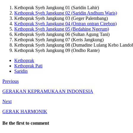
Kethoprak Syeh Jangkung 01 (Saridin Lahir)
Kethoprak Syeh Jangkung 02 (Saridin Andhum Waris)
Kethoprak Syeh Jangkung 03 (Geger Palembang)
Kethoprak Syeh Jangkung 04 (Ontran ontran Cirebon)
Kethoprak Syeh Jangkung 05 (Bedahing Ngerum)
Kethoprak Syeh Jangkung 06 (Sultan Agung Tani)
Kethoprak Syeh Jangkung 07 (Keris Jangkung)
Kethoprak Syeh Jangkung 08 (Dumadine Lulang Kebo Lando
Kethoprak Syeh Jangkung 09 (Ondho Rante)
Kethoprak
Kethoprak Pati
Saridin
Previous
GERAKAN KEPRAMUKAAN INDONESIA
Next
GERAK HARMONIK
Be the first to comment