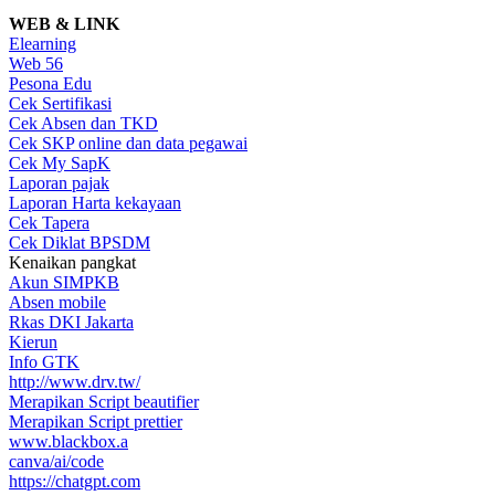
WEB & LINK
Elearning
Web 56
Pesona Edu
Cek Sertifikasi
Cek Absen dan TKD
Cek SKP online dan data pegawai
Cek My SapK
Laporan pajak
Laporan Harta kekayaan
Cek Tapera
Cek Diklat BPSDM
Kenaikan pangkat
Akun SIMPKB
Absen mobile
Rkas DKI Jakarta
Kierun
Info GTK
http://www.drv.tw/
Merapikan Script beautifier
Merapikan Script prettier
www.blackbox.a
canva/ai/code
https://chatgpt.com