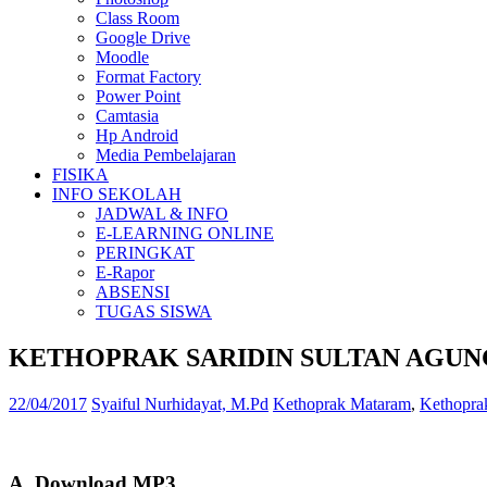
Class Room
Google Drive
Moodle
Format Factory
Power Point
Camtasia
Hp Android
Media Pembelajaran
FISIKA
INFO SEKOLAH
JADWAL & INFO
E-LEARNING ONLINE
PERINGKAT
E-Rapor
ABSENSI
TUGAS SISWA
KETHOPRAK SARIDIN SULTAN AGUN
22/04/2017
Syaiful Nurhidayat, M.Pd
Kethoprak Mataram
,
Kethoprak
A. Download MP3