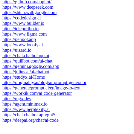
https://github.com/copilot/
https://www.deepseek.com
https://stitch.withgoogle.com
https://codedesign.ai
https://www.builder.io
https://teleporthq.io
https://www.figma.com
https://penpot.app
https://www.locofy.ai
https://uizard.io
https://chat.chatbotapp.ai
https://quillbot.com/ai-chat
https://gemini.google.com/app
https://julius.ai/ai-chatbot
https://studyx.ai/Home
https://originality.ai/blog/ai-prompt-generator
https://generateprompt.ai/en/image-to-text
https://workik.com/ai-code-generator
https://mgx.dev
https://agent.minimax.io
https://www.perplexity.ai
https://chat.chatbot.app/gpt5
https://deepai.org/chat/ai-code