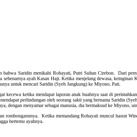
n bahwa Saridin menikahi Rohayati, Putri Sultan Cirebon. Dari perni
apa sebenarnya ayah Kasan Haji. Ketika menjelang dewasa, keinginan
ibunya untuk mencari Saridin (Syeh Jangkung) ke Miyono, Pati.
ngat kecewa ketika mendapat laporan anak buahnya saat di perintahk
mendapat perlindungan oleh seorang sakti yang bernama Saridin (Sye
nya, dengan menyamar sebagai manusia, dia bermaksud ke Miyono, untu
an rombongannnya. Ketika memandang Rohayati muncul hasrat Windu un
ngga bertemu ayahnya.