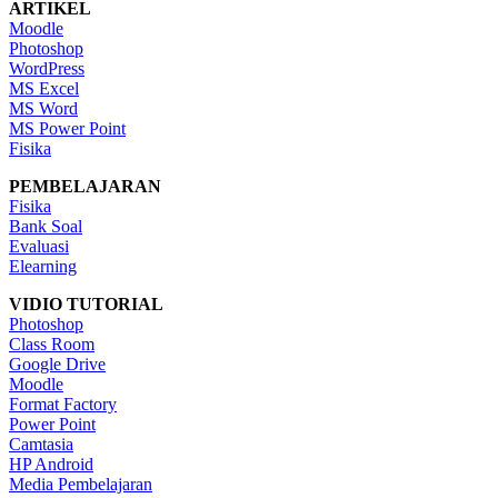
ARTIKEL
Moodle
Photoshop
WordPress
MS Excel
MS Word
MS Power Point
Fisika
PEMBELAJARAN
Fisika
Bank Soal
Evaluasi
Elearning
VIDIO TUTORIAL
Photoshop
Class Room
Google Drive
Moodle
Format Factory
Power Point
Camtasia
HP Android
Media Pembelajaran