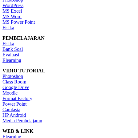
WordPress
MS Excel
MS Word
MS Power Point
Fisika
PEMBELAJARAN
Fisika
Bank Soal
Evaluasi
Elearning
VIDIO TUTORIAL
Photoshop
Class Room
Google Drive
Moodle
Format Factory
Power Point
Camtasia
HP Android
Media Pembelajaran
WEB & LINK
Elearning