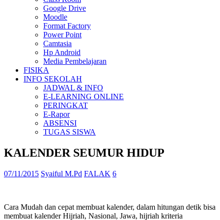
Google Drive
Moodle
Format Factory
Power Point
Camtasia
Hp Android
Media Pembelajaran
FISIKA
INFO SEKOLAH
JADWAL & INFO
E-LEARNING ONLINE
PERINGKAT
E-Rapor
ABSENSI
TUGAS SISWA
KALENDER SEUMUR HIDUP
07/11/2015
Syaiful M.Pd
FALAK
6
Cara Mudah dan cepat membuat kalender, dalam hitungan detik bisa
membuat kalender Hijriah, Nasional, Jawa, hijriah kriteria