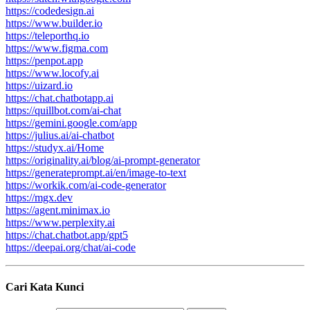
https://codedesign.ai
https://www.builder.io
https://teleporthq.io
https://www.figma.com
https://penpot.app
https://www.locofy.ai
https://uizard.io
https://chat.chatbotapp.ai
https://quillbot.com/ai-chat
https://gemini.google.com/app
https://julius.ai/ai-chatbot
https://studyx.ai/Home
https://originality.ai/blog/ai-prompt-generator
https://generateprompt.ai/en/image-to-text
https://workik.com/ai-code-generator
https://mgx.dev
https://agent.minimax.io
https://www.perplexity.ai
https://chat.chatbot.app/gpt5
https://deepai.org/chat/ai-code
Cari Kata Kunci