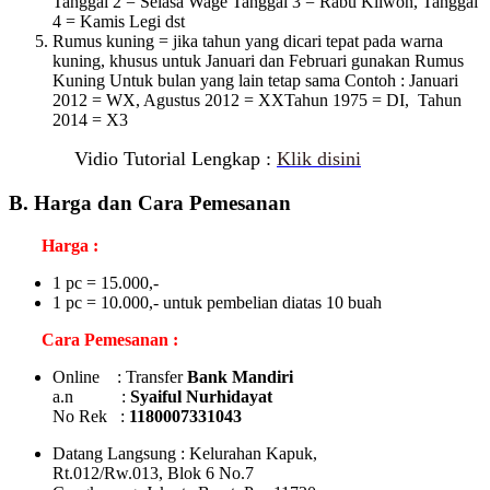
Tanggal 2 = Selasa Wage Tanggal 3 = Rabu Kliwon, Tanggal
4 = Kamis Legi dst
Rumus kuning = jika tahun yang dicari tepat pada warna
kuning, khusus untuk Januari dan Februari gunakan Rumus
Kuning Untuk bulan yang lain tetap sama Contoh : Januari
2012 = WX, Agustus 2012 = XXTahun 1975 = DI, Tahun
2014 = X3
Vidio Tutorial Lengkap :
Klik disini
B. Harga dan Cara Pemesanan
Harga :
1 pc = 15.000,-
1 pc = 10.000,- untuk pembelian diatas 10 buah
Cara Pemesanan :
Online : Transfer
Bank Mandiri
a.n :
Syaiful Nurhidayat
No Rek :
1180007331043
Datang Langsung : Kelurahan Kapuk,
Rt.012/Rw.013, Blok 6 No.7