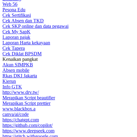
Web 56
Pesona Edu
Cek Sertifikasi
Cek Absen dan TKD
Cek SKP online dan data pegawai
Cek My SapK
Laporan pajak
Laporan Harta kekayaan
Cek Tapera
Cek Diklat BPSDM
Kenaikan pangkat
Akun SIMPKB
Absen mobile
Rkas DKI Jakarta
Kierun
Info GTK
http://www.drv.tw/
Merapikan Script beautifier
Merapikan Script prettier
www.blackbox.a
canva/ai/code
https://chatgpt.com
https://github.com/copilot/
https://www.deepseek.com
https://stitch.withgoogle.com