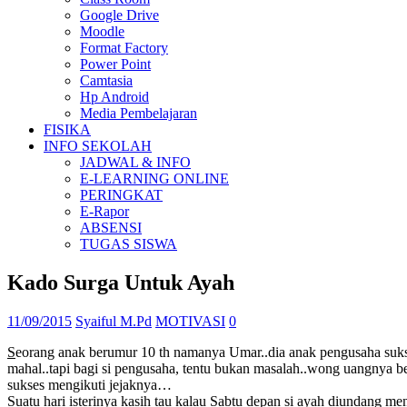
Google Drive
Moodle
Format Factory
Power Point
Camtasia
Hp Android
Media Pembelajaran
FISIKA
INFO SEKOLAH
JADWAL & INFO
E-LEARNING ONLINE
PERINGKAT
E-Rapor
ABSENSI
TUGAS SISWA
Kado Surga Untuk Ayah
11/09/2015
Syaiful M.Pd
MOTIVASI
0
S
eorang anak berumur 10 th namanya Umar..dia anak pengusaha sukses 
mahal..tapi bagi si pengusaha, tentu bukan masalah..wong uangnya b
sukses mengikuti jejaknya…
Suatu hari isterinya kasih tau kalau Sabtu depan si ayah diundang me