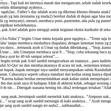
arnya.. Tapi kali ini isterinya marah dan mengancam..sebab sudah kese
n selalu didampingi ayahnya…
ak ogah2an.. Father’s day adalah acara yg dikemas khusus dimana ana
 ayah yg lain (terutama yg muda2) berebut duduk di depan agar bisa
a yg menyanyi..menari..membaca puisi..pantomim..ada pula yg pamerk
ampilkan kebolehannya..
..pak Arief adalah guru mengaji untuk kegiatan ekstra kurikuler di se
(An-Naba’)” begitu Umar minta kepada guru ngajinya…”Tentu saja bol
Naba’ tanpa membaca mushafnya (hapalan)..dengan lantunan irama yg 
yu-dayu…termasuk ayah si Umar yg duduk dibelakang…”Stop..kamu te
an Umar… lalu Umarpun membaca ayat 9…”Stop, coba sekarang baca aya
baca ayat ke 40 tsb sampai selesai”…
gitu teriak pak Arief sambil mengucurkan air matanya…para hadiri
al Al-Qur’an dan membacakannya di acara ini nak, sementara teman2m
ran bapak..bapak menegur saya sambil menyampaikan sabda Rasululla
mat. Cahayanya seperti cahaya matahari dan kedua orang tuanya dipaka
”Karena kalian berdua memerintahkan anak kalian untuk mempelajari
u dan ayah saya di hadapan Allah di akherat kelak..sebagai seorang 
h tsb… Ditengah suasana hening tsb..tiba2 terdengan teriakan “Allahu
k sang anak..bersimpuh sambil memeluk kaki anaknya.. ”Ampuun nak..
ji…” ucap sang ayah sambil menangis di kaki anaknya…” Ayah mengi
jar sang ayah sambil nangis ter-sedu2…subhanallah…