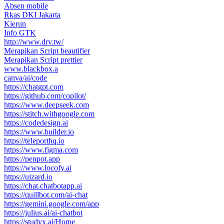
Absen mobile
Rkas DKI Jakarta
Kierun
Info GTK
http://www.drv.tw/
Merapikan Script beautifier
Merapikan Script prettier
www.blackbox.a
canva/ai/code
https://chatgpt.com
https://github.com/copilot/
https://www.deepseek.com
https://stitch.withgoogle.com
https://codedesign.ai
https://www.builder.io
https://teleporthq.io
https://www.figma.com
https://penpot.app
https://www.locofy.ai
https://uizard.io
https://chat.chatbotapp.ai
https://quillbot.com/ai-chat
https://gemini.google.com/app
https://julius.ai/ai-chatbot
https://studyx.ai/Home