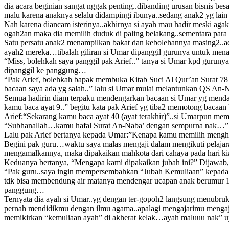
dia acara beginian sangat nggak penting..dibanding urusan bisnis bes
malu karena anaknya selalu didampingi ibunya..sedang anak2 yg lai
Nah karena diancam isterinya..akhirnya si ayah mau hadir meski ag
ogah2an maka dia memilih duduk di paling belakang..sementara para
Satu persatu anak2 menampilkan bakat dan kebolehannya masing2..ad
ayah2 mereka…tibalah giliran si Umar dipanggil gurunya untuk men
“Miss, bolehkah saya panggil pak Arief..” tanya si Umar kpd gurunya
dipanggil ke panggung…
“Pak Arief, bolehkah bapak membuka Kitab Suci Al Qur’an Surat 78 
bacaan saya ada yg salah..” lalu si Umar mulai melantunkan QS An-
Semua hadirin diam terpaku mendengarkan bacaan si Umar yg menda
kamu baca ayat 9..” begitu kata pak Arief yg tiba2 memotong baca
Arief:“Sekarang kamu baca ayat 40 (ayat terakhir)”..si Umarpun mem
“Subhanallah…kamu hafal Surat An-Naba’ dengan sempurna nak…” be
Lalu pak Arief bertanya kepada Umar:”Kenapa kamu memilih menghaf
Begini pak guru…waktu saya malas mengaji dalam mengikuti pelaja
mengamalkannya, maka dipakaikan mahkota dari cahaya pada hari kia
Keduanya bertanya, “Mengapa kami dipakaikan jubah ini?” Dijawab,
“Pak guru..saya ingin mempersembahkan “Jubah Kemuliaan” kepada ib
tdk bisa membendung air matanya mendengar ucapan anak berumur 10 t
panggung…
Ternyata dia ayah si Umar..yg dengan ter-gopoh2 langsung menubru
pernah mendidikmu dengan ilmu agama..apalagi mengajarimu menga
memikirkan “kemuliaan ayah” di akherat kelak…ayah maluuu nak” u