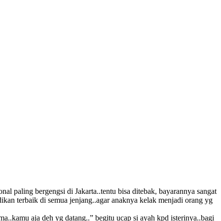
l paling bergengsi di Jakarta..tentu bisa ditebak, bayarannya sangat
ikan terbaik di semua jenjang..agar anaknya kelak menjadi orang yg
a..kamu aja deh yg datang..” begitu ucap si ayah kpd isterinya..bagi