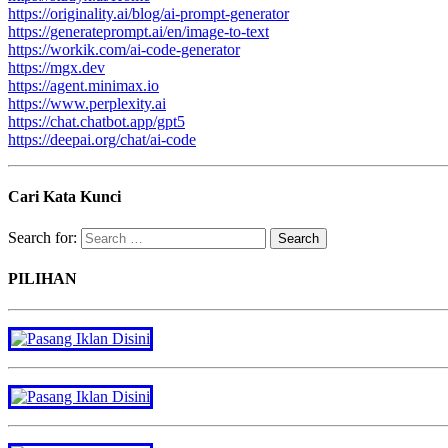
https://originality.ai/blog/ai-prompt-generator
https://generateprompt.ai/en/image-to-text
https://workik.com/ai-code-generator
https://mgx.dev
https://agent.minimax.io
https://www.perplexity.ai
https://chat.chatbot.app/gpt5
https://deepai.org/chat/ai-code
Cari Kata Kunci
Search for:
PILIHAN