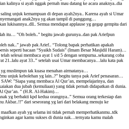
kian kalinya si ayah nggak pernah mau datang ke acara anaknya..dia
k2 saling unjuk kemampuan di depan ayah2nya.. Karena ayah si Umar
 menyemangati anak2nya yg akan tampil di panggung…
an lukisannya..dll.. Semua mendapat applause yg gegap gempita dari
kolah itu… ”Oh boleh..” begitu jawab gurunya..dan pak Ariefpun
eh nak..” jawab pak Arief.. “Tolong bapak perhatikan apakah
persis seperti bacaan “Syaikh Sudais” (Imam Besar Masjidil Haram)…
lah selesai membaca ayat 1 s/d 5 dengan sempurna..sekarang coba
t 21..lalu ayat 33..” setelah usai Umar membacanya…lalu kata pak
n yg muslimpun tak kuasa menahan airmatanya…
u unjuk kebolehan yg lain..?” begitu tanya pak Arief penasaran…
h SAW: ”Siapa yang membaca Al Qur’an, mempelajarinya, dan
iakan dua jubah (kemuliaan) yang tidak pernah didapatkan di dunia.
 Al Qur’an. ” (H.R. Al-Hakim)…
anak yg berbakti kpd kedua orangnya..” Semua orang terkesiap dan
 Akbar..!!” dari seseorang yg lari dari belakang menuju ke
 maafkan ayah yg selama ini tidak pernah memperhatikanmu..tdk
nginkan agar kamu sukses di dunia nak…ternyata kamu malah