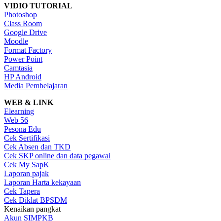
VIDIO TUTORIAL
Photoshop
Class Room
Google Drive
Moodle
Format Factory
Power Point
Camtasia
HP Android
Media Pembelajaran
WEB & LINK
Elearning
Web 56
Pesona Edu
Cek Sertifikasi
Cek Absen dan TKD
Cek SKP online dan data pegawai
Cek My SapK
Laporan pajak
Laporan Harta kekayaan
Cek Tapera
Cek Diklat BPSDM
Kenaikan pangkat
Akun SIMPKB