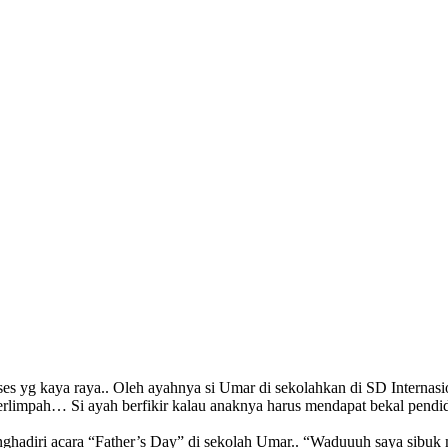
yg kaya raya.. Oleh ayahnya si Umar di sekolahkan di SD Internasiona
erlimpah… Si ayah berfikir kalau anaknya harus mendapat bekal pendid
nghadiri acara “Father’s Day” di sekolah Umar.. “Waduuuh saya sibuk m