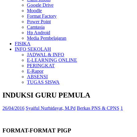
Google Drive
Moodle
Format Factory
Power Point
Camtasia
Hp Android
Media Pembelajaran
FISIKA
INFO SEKOLAH
JADWAL & INFO
E-LEARNING ONLINE
PERINGKAT
E-Rapor
ABSENSI
TUGAS SISWA
INDUKSI GURU PEMULA
26/04/2016
Syaiful Nurhidayat, M.Pd
Berkas PNS & CPNS
1
FORMAT-FORMAT PIGP