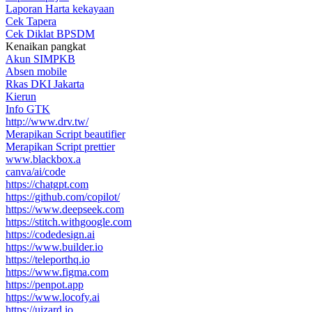
Laporan Harta kekayaan
Cek Tapera
Cek Diklat BPSDM
Kenaikan pangkat
Akun SIMPKB
Absen mobile
Rkas DKI Jakarta
Kierun
Info GTK
http://www.drv.tw/
Merapikan Script beautifier
Merapikan Script prettier
www.blackbox.a
canva/ai/code
https://chatgpt.com
https://github.com/copilot/
https://www.deepseek.com
https://stitch.withgoogle.com
https://codedesign.ai
https://www.builder.io
https://teleporthq.io
https://www.figma.com
https://penpot.app
https://www.locofy.ai
https://uizard.io