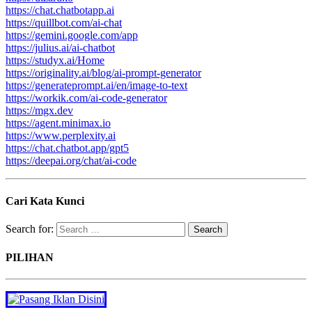
https://chat.chatbotapp.ai
https://quillbot.com/ai-chat
https://gemini.google.com/app
https://julius.ai/ai-chatbot
https://studyx.ai/Home
https://originality.ai/blog/ai-prompt-generator
https://generateprompt.ai/en/image-to-text
https://workik.com/ai-code-generator
https://mgx.dev
https://agent.minimax.io
https://www.perplexity.ai
https://chat.chatbot.app/gpt5
https://deepai.org/chat/ai-code
Cari Kata Kunci
Search for:
PILIHAN