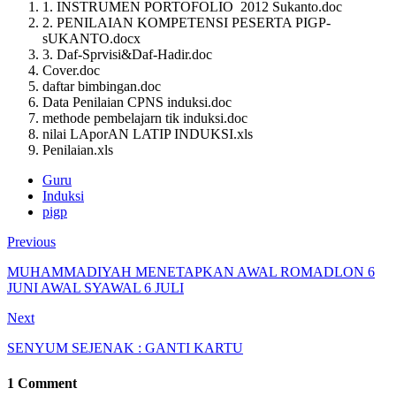
1. INSTRUMEN PORTOFOLIO 2012 Sukanto.doc
2. PENILAIAN KOMPETENSI PESERTA PIGP-
sUKANTO.docx
3. Daf-Sprvisi&Daf-Hadir.doc
Cover.doc
daftar bimbingan.doc
Data Penilaian CPNS induksi.doc
methode pembelajarn tik induksi.doc
nilai LAporAN LATIP INDUKSI.xls
Penilaian.xls
Guru
Induksi
pigp
Previous
MUHAMMADIYAH MENETAPKAN AWAL ROMADLON 6
JUNI AWAL SYAWAL 6 JULI
Next
SENYUM SEJENAK : GANTI KARTU
1 Comment