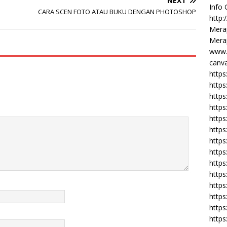
NEXT
Info
CARA SCEN FOTO ATAU BUKU DENGAN PHOTOSHOP
http:
Merap
Merap
www.
canva
https
https
http
https
https
https
https
http
https
https
https
https
https
https