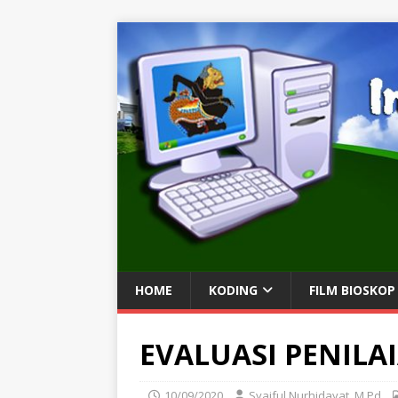
HOME
KODING
FILM BIOSKOP
EVALUASI PENILA
10/09/2020
Syaiful Nurhidayat, M.Pd