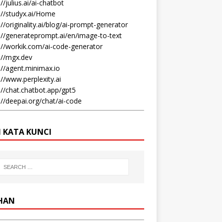
//julius.ai/ai-chatbot
://studyx.ai/Home
://originality.ai/blog/ai-prompt-generator
://generateprompt.ai/en/image-to-text
://workik.com/ai-code-generator
://mgx.dev
://agent.minimax.io
://www.perplexity.ai
://chat.chatbot.app/gpt5
://deepai.org/chat/ai-code
I KATA KUNCI
IHAN