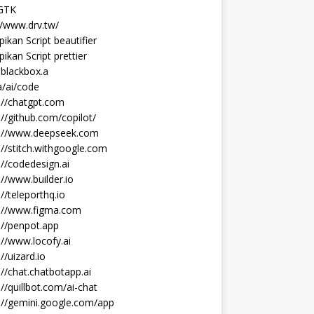
 GTK
//www.drv.tw/
ikan Script beautifier
ikan Script prettier
blackbox.a
/ai/code
://chatgpt.com
://github.com/copilot/
s://www.deepseek.com
://stitch.withgoogle.com
://codedesign.ai
://www.builder.io
://teleporthq.io
s://www.figma.com
://penpot.app
://www.locofy.ai
://uizard.io
://chat.chatbotapp.ai
://quillbot.com/ai-chat
://gemini.google.com/app