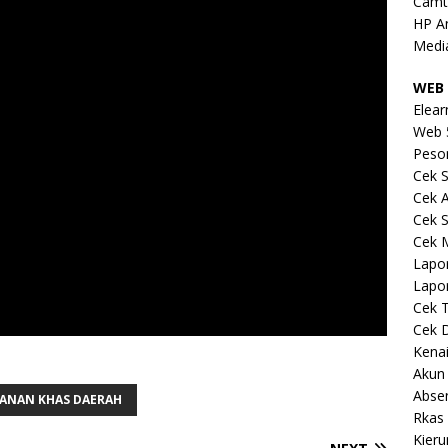
Camt
HP A
Medi
WEB 
Elear
Web 
Peso
Cek S
Cek 
Cek S
Cek 
Lapo
Lapo
Cek 
Cek 
Kena
Akun
Abse
ANAN KHAS DAERAH
Rkas 
Kieru