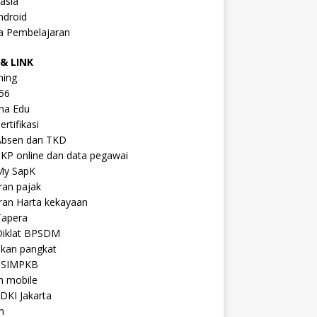
asia
ndroid
a Pembelajaran
& LINK
ning
56
na Edu
ertifikasi
Absen dan TKD
KP online dan data pegawai
My SapK
ran pajak
ran Harta kekayaan
Tapera
Diklat BPSDM
ikan pangkat
 SIMPKB
n mobile
DKI Jakarta
n