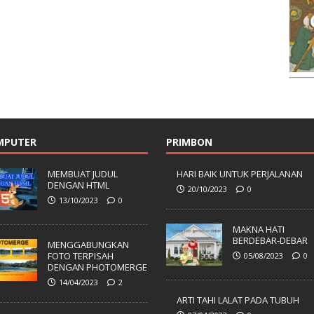
MPUTER
PRIMBON
MEMBUAT JUDUL
HARI BAIK UNTUK PERJALANAN
DENGAN HTML
20/10/2023
0
13/10/2023
0
MAKNA HATI
BERDEBAR-DEBAR
MENGGABUNGKAN
FOTO TERPISAH
05/08/2023
0
DENGAN PHOTOMERGE
14/04/2023
2
ARTI TAHI LALAT PADA TUBUH