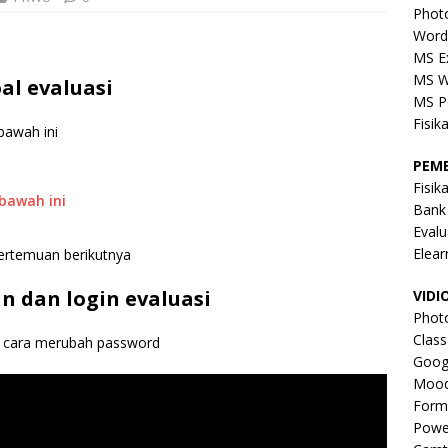
Phot
Word
MS E
MS W
al evaluasi
MS P
Fisik
bawah ini
PEM
Fisik
ibawah ini
Bank
Evalu
Elear
ertemuan berikutnya
n dan login evaluasi
VIDI
Phot
Clas
ta cara merubah password
Goog
Mood
Form
Powe