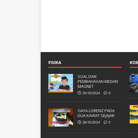
FISIKA
KO
SOAL DAN
PEMBAHASAN MEDAN
MAGNET
29/10/2024
0
GAYA LORENZ PADA
DUA KAWAT SEJAJAR
28/10/2024
0