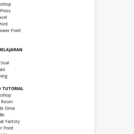
oshop
Press
xcel
ord
ower Point
a
BELAJARAN
a
 Soal
asi
ning
O TUTORIAL
oshop
s Room
le Drive
le
at Factory
r Point