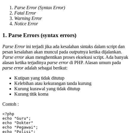
Parse Error (Syntax Error)
Fatal Error
Warning Error
Notice Error
1. Parse Errors (syntax errors)
Parse Error
ini terjadi jika ada kesalahan sintaks dalam script dan
pesan kesalahan akan muncul pada
output
nya ketika dijalankan.
Parse error
akan menghentikan proses eksekusi script. Ada banyak
alasan ketika terjadinya
parse error
di PHP. Alasan umum pada
parse error
adalah sebagai berikut:
Kutipan yang tidak ditutup
Kelebihan atau kekurangan tanda kurung
Kurung kurawal yang tidak ditutup
Kurang titik koma
Contoh :
<?php

echo "Guru";

echo "Dokter"

echo "Pegawai";

echo "Polisi";
