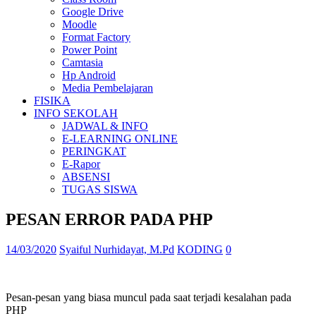
Google Drive
Moodle
Format Factory
Power Point
Camtasia
Hp Android
Media Pembelajaran
FISIKA
INFO SEKOLAH
JADWAL & INFO
E-LEARNING ONLINE
PERINGKAT
E-Rapor
ABSENSI
TUGAS SISWA
PESAN ERROR PADA PHP
14/03/2020
Syaiful Nurhidayat, M.Pd
KODING
0
Pesan-pesan yang biasa muncul pada saat terjadi kesalahan pada
PHP