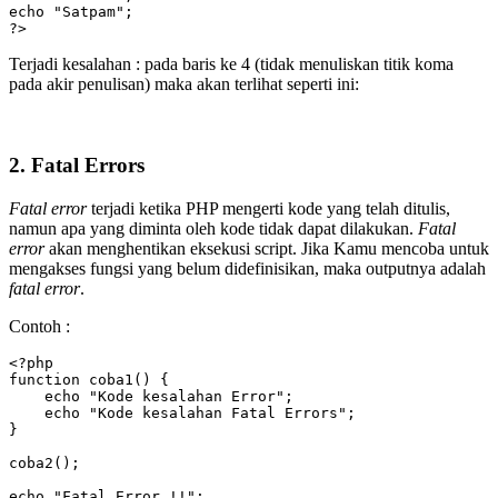
echo "Satpam";

?>
Terjadi kesalahan : pada baris ke 4 (tidak menuliskan titik koma
pada akir penulisan) maka akan terlihat seperti ini:
2. Fatal Errors
Fatal error
terjadi ketika PHP mengerti kode yang telah ditulis,
namun apa yang diminta oleh kode tidak dapat dilakukan.
Fatal
error
akan menghentikan eksekusi script. Jika Kamu mencoba untuk
mengakses fungsi yang belum didefinisikan, maka outputnya adalah
fatal error
.
Contoh :
<?php

function coba1() {

    echo "Kode kesalahan Error";

    echo "Kode kesalahan Fatal Errors";

}

coba2();

echo "Fatal Error !!";