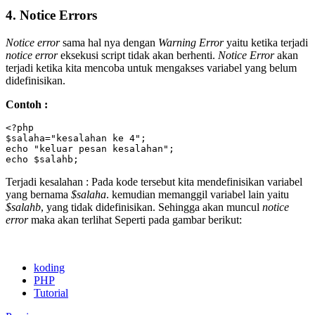
4. Notice Errors
Notice error
sama hal nya dengan
Warning Error
yaitu ketika terjadi
notice error
eksekusi script tidak akan berhenti.
Notice Error
akan
terjadi ketika kita mencoba untuk mengakses variabel yang belum
didefinisikan.
Contoh :
<?php

$salaha="kesalahan ke 4";

echo "keluar pesan kesalahan";

echo $salahb;
Terjadi kesalahan : Pada kode tersebut kita mendefinisikan variabel
yang bernama
$salaha
. kemudian memanggil variabel lain yaitu
$salahb
, yang tidak didefinisikan. Sehingga akan muncul
notice
error
maka akan terlihat Seperti pada gambar berikut:
koding
PHP
Tutorial