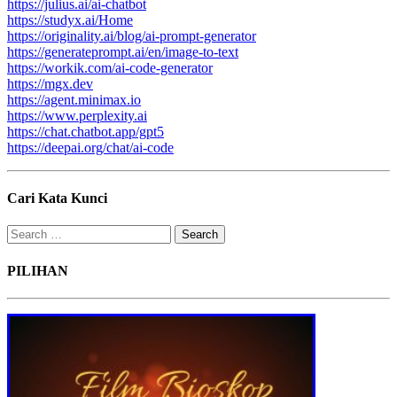
https://julius.ai/ai-chatbot
https://studyx.ai/Home
https://originality.ai/blog/ai-prompt-generator
https://generateprompt.ai/en/image-to-text
https://workik.com/ai-code-generator
https://mgx.dev
https://agent.minimax.io
https://www.perplexity.ai
https://chat.chatbot.app/gpt5
https://deepai.org/chat/ai-code
Cari Kata Kunci
Search
for:
PILIHAN