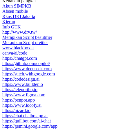
Kenaikan pangkat
Akun SIMPKB
Absen mobile
Rkas DKI Jakarta
Kierun
Info GTK
http://www.drv.tw/
Merapikan Script beautifier
Merapikan Script prettier
www.blackbox.a
canva/ai/code
https://chatgpt.com
https://github.com/copilot/
https://www.deepseek.com
https://stitch.withgoogle.com
https://codedesign.ai
https://www.builder.io
https://teleporthq.io
https://www.figma.com
https://penpot.app
https://www.locofy.ai
https://uizard.io
https://chat.chatbotapp.ai
https://quillbot.com/ai-chat
https://gemini.google.com/app