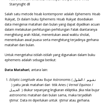
Starrynight dll
Salah satu metode hisab kontemporer adalah Ephemeris Hisab
Rukyat, Di dalam buku Ephemeris Hisab Rukyat disediakan
data mengenai matahari dan bulan yang dapat dijadikan acuan
dalam melakukan perhitungan-perhitungan Falak diantaranya
menghitung arah Kiblat, menentukan awal waktu sholat,
menentukan awal puasa serta menghitung terjadinya gerhana
matahari dan bulan.
Untuk mengetahui istilah-istilah yang digunakan dalam buku
ephemeris adalah sebagai berikut:
Data Matahari
, antara lain:
Ecliptic Longitude
atau Bujur Astronomis ( تـقـويم / الطـول
) yaitu jarak matahari dari titik Aries (
Vernal Equinox
/
الحـمـل ) diukur sepanjang lingkaran ekliptika. Jika nilai bujur
astronomis matahari dan bulan sama, maka terjadilah
ijtima’. Data ini diperlukan untuk ijtima’ atau gerhana.