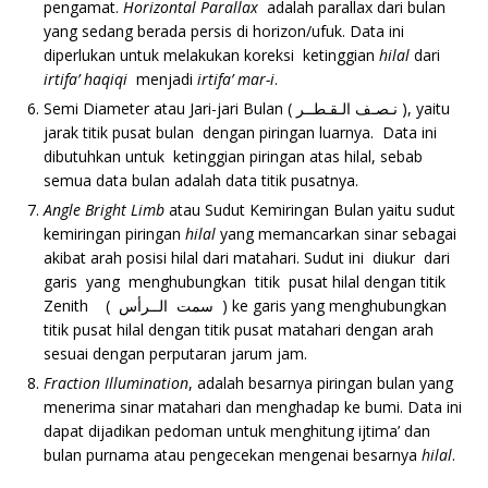
pengamat.
Horizontal Parallax
adalah parallax dari bulan
yang sedang berada persis di horizon/ufuk. Data ini
diperlukan untuk melakukan koreksi ketinggian
hilal
dari
irtifa’
haqiqi
menjadi
irtifa’
mar-i
.
Semi Diameter atau Jari-jari Bulan ( نـصـف الـقـطــر ), yaitu
jarak titik pusat bulan dengan piringan luarnya. Data ini
dibutuhkan untuk ketinggian piringan atas hilal, sebab
semua data bulan adalah data titik pusatnya.
Angle Bright Limb
atau Sudut Kemiringan Bulan yaitu sudut
kemiringan piringan
hilal
yang memancarkan sinar sebagai
akibat arah posisi hilal dari matahari. Sudut ini diukur dari
garis yang menghubungkan titik pusat hilal dengan titik
Zenith ( سمت الــرأس ) ke garis yang menghubungkan
titik pusat hilal dengan titik pusat matahari dengan arah
sesuai dengan perputaran jarum jam.
Fraction Illumination
, adalah besarnya piringan bulan yang
menerima sinar matahari dan menghadap ke bumi. Data ini
dapat dijadikan pedoman untuk menghitung ijtima’ dan
bulan purnama atau pengecekan mengenai besarnya
hilal
.