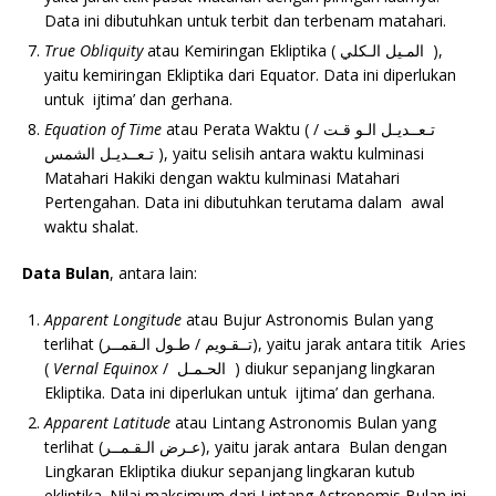
Data ini dibutuhkan untuk terbit dan terbenam matahari.
True Obliquity
atau Kemiringan Ekliptika ( المـيل الـكلي ),
yaitu kemiringan Ekliptika dari Equator. Data ini diperlukan
untuk ijtima’ dan gerhana.
Equation of Time
atau Perata Waktu ( تـعــديـل الـو قـت /
تـعــديـل الشمس ), yaitu selisih antara waktu kulminasi
Matahari Hakiki dengan waktu kulminasi Matahari
Pertengahan. Data ini dibutuhkan terutama dalam awal
waktu shalat.
Data Bulan
, antara lain:
Apparent Longitude
atau Bujur Astronomis Bulan yang
terlihat (تــقـويم / طـول الـقمــر), yaitu jarak antara titik Aries
(
Vernal Equinox
/ الحـمـل ) diukur sepanjang lingkaran
Ekliptika. Data ini diperlukan untuk ijtima’ dan gerhana.
Apparent Latitude
atau Lintang Astronomis Bulan yang
terlihat (عـرض الـقـمــر), yaitu jarak antara Bulan dengan
Lingkaran Ekliptika diukur sepanjang lingkaran kutub
ekliptika. Nilai maksimum dari Lintang Astronomis Bulan ini