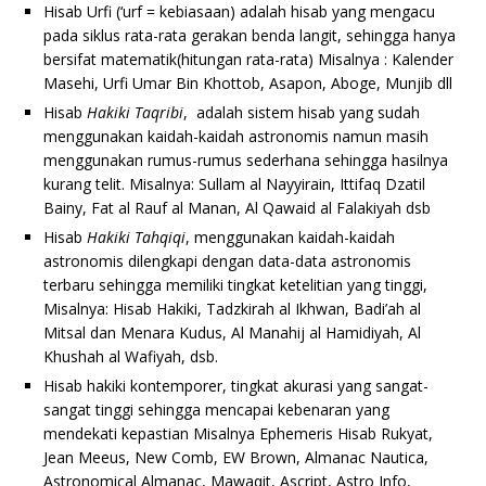
Hisab Urfi (‘urf = kebiasaan) adalah hisab yang mengacu
pada siklus rata-rata gerakan benda langit, sehingga hanya
bersifat matematik(hitungan rata-rata) Misalnya : Kalender
Masehi, Urfi Umar Bin Khottob, Asapon, Aboge, Munjib dll
Hisab
Hakiki Taqribi
, adalah sistem hisab yang sudah
menggunakan kaidah-kaidah astronomis namun masih
menggunakan rumus-rumus sederhana sehingga hasilnya
kurang telit. Misalnya: Sullam al Nayyirain, Ittifaq Dzatil
Bainy, Fat al Rauf al Manan, Al Qawaid al Falakiyah dsb
Hisab
Hakiki Tahqiqi
, menggunakan kaidah-kaidah
astronomis dilengkapi dengan data-data astronomis
terbaru sehingga memiliki tingkat ketelitian yang tinggi,
Misalnya: Hisab Hakiki, Tadzkirah al Ikhwan, Badi’ah al
Mitsal dan Menara Kudus, Al Manahij al Hamidiyah, Al
Khushah al Wafiyah, dsb.
Hisab hakiki kontemporer, tingkat akurasi yang sangat-
sangat tinggi sehingga mencapai kebenaran yang
mendekati kepastian Misalnya Ephemeris Hisab Rukyat,
Jean Meeus, New Comb, EW Brown, Almanac Nautica,
Astronomical Almanac, Mawaqit, Ascript, Astro Info,