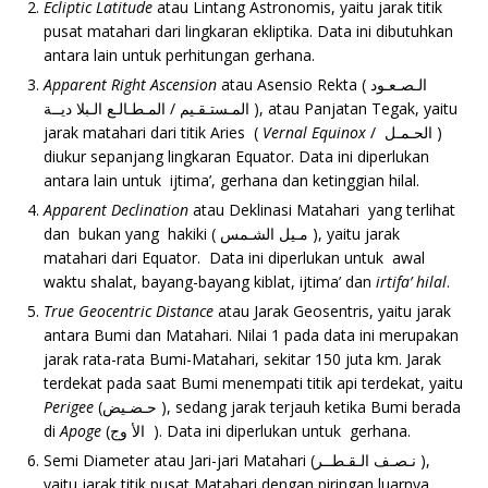
Ecliptic Latitude
atau Lintang Astronomis, yaitu jarak titik
pusat matahari dari lingkaran ekliptika. Data ini dibutuhkan
antara lain untuk perhitungan gerhana.
Apparent Right Ascension
atau Asensio Rekta ( الـصـعـود
المـستـقـيم / المـطـالـع الـبلا ديــة ), atau Panjatan Tegak, yaitu
jarak matahari dari titik Aries (
Vernal Equinox
/ الحـمـل )
diukur sepanjang lingkaran Equator. Data ini diperlukan
antara lain untuk ijtima’, gerhana dan ketinggian hilal.
Apparent Declination
atau Deklinasi Matahari yang terlihat
dan bukan yang hakiki ( مـيل الشـمس ), yaitu jarak
matahari dari Equator. Data ini diperlukan untuk awal
waktu shalat, bayang-bayang kiblat, ijtima’ dan
irtifa’ hilal
.
True Geocentric Distance
atau Jarak Geosentris, yaitu jarak
antara Bumi dan Matahari. Nilai 1 pada data ini merupakan
jarak rata-rata Bumi-Matahari, sekitar 150 juta km. Jarak
terdekat pada saat Bumi menempati titik api terdekat, yaitu
Perigee
(حـضـيض ), sedang jarak terjauh ketika Bumi berada
di
Apoge
(الأ وج ). Data ini diperlukan untuk gerhana.
Semi Diameter atau Jari-jari Matahari (نـصـف الـقـطــر ),
yaitu jarak titik pusat Matahari dengan piringan luarnya.