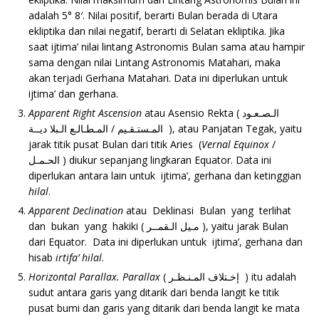
adalah 5° 8′. Nilai positif, berarti Bulan berada di Utara
ekliptika dan nilai negatif, berarti di Selatan ekliptika. Jika
saat ijtima’ nilai lintang Astronomis Bulan sama atau hampir
sama dengan nilai Lintang Astronomis Matahari, maka
akan terjadi Gerhana Matahari. Data ini diperlukan untuk
ijtima’ dan gerhana.
Apparent Right Ascension
atau Asensio Rekta ( الـصـعـود
المـستـقـيم / المـطـالـع الـبلا ديــة ), atau Panjatan Tegak, yaitu
jarak titik pusat Bulan dari titik Aries (
Vernal Equinox
/
الحـمـل ) diukur sepanjang lingkaran Equator. Data ini
diperlukan antara lain untuk ijtima’, gerhana dan ketinggian
hilal
.
Apparent Declination
atau Deklinasi Bulan yang terlihat
dan bukan yang hakiki ( مـيل الـقمــر ), yaitu jarak Bulan
dari Equator. Data ini diperlukan untuk ijtima’, gerhana dan
hisab
irtifa’ hilal
.
Horizontal Parallax. Parallax
( إخـتلاف المـنـظـر ) itu adalah
sudut antara garis yang ditarik dari benda langit ke titik
pusat bumi dan garis yang ditarik dari benda langit ke mata