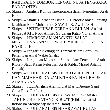
KABUPATEN LOMBOK TENGAH NUSA TENGGARA
BARAT (NTB)
Skripsi – Analisis Rumus Trigonometri dalam Penentuan Arah
Kiblat
Skripsi – Analisis Terhadap Hisab KH. Noor Ahmad Tentang
kelahiran Nabi Muhammad SAW. 10 R. Awal -53 H
Skripsi – SISTEM HISAB GERHANA BULAN Analisis
Pendapat KH. Noor Ahmad SS dalam Kitab Nûr al-Anwâr
Skripsi – PEMROGRAMAN WAKTU SALAT
MENGGUNAKAN SOFTWARE MICROSOFT VISUAL
BASIC 2010
Skripsi – Pengaruh Ketinggian Tempat dalam Formulasi
Penentuan Awal Waktu Shalat
Skripsi – Pergulatan Mitos dan Sains dalam Penentuan Arah
Kiblat (Studi Kasus Pelurusan Arah Kiblat Masjid Agung
Demak)
Skripsi – STUDI ANALISIS HISAB GERHANA BULAN
DAN MATAHARI DALAM KITAB FATH AL RA’UF
ALMANNAN
Skripsi – Studi Analisis Arah Kiblat Masjid Agung Sang
Cipta Rasa Cirebon
Skripsi – STUDI ANALISIS FATWA MUI NOMOR 03
TAHUN 2010 TENTANG KIBLAT (Kiblat Umat Islam
Indonesia Menghadap ke Arah Barat)
Skripsi – STUDI ANALISIS HISAB AWAL BULAN