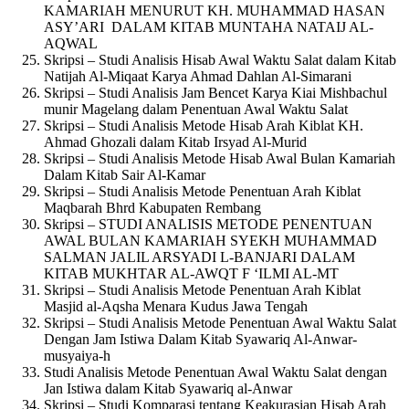
KAMARIAH MENURUT KH. MUHAMMAD HASAN
ASY’ARI DALAM KITAB MUNTAHA NATAIJ AL-
AQWAL
Skripsi – Studi Analisis Hisab Awal Waktu Salat dalam Kitab
Natijah Al-Miqaat Karya Ahmad Dahlan Al-Simarani
Skripsi – Studi Analisis Jam Bencet Karya Kiai Mishbachul
munir Magelang dalam Penentuan Awal Waktu Salat
Skripsi – Studi Analisis Metode Hisab Arah Kiblat KH.
Ahmad Ghozali dalam Kitab Irsyad Al-Murid
Skripsi – Studi Analisis Metode Hisab Awal Bulan Kamariah
Dalam Kitab Sair Al-Kamar
Skripsi – Studi Analisis Metode Penentuan Arah Kiblat
Maqbarah Bhrd Kabupaten Rembang
Skripsi – STUDI ANALISIS METODE PENENTUAN
AWAL BULAN KAMARIAH SYEKH MUHAMMAD
SALMAN JALIL ARSYADI L-BANJARI DALAM
KITAB MUKHTAR AL-AWQT F ‘ILMI AL-MT
Skripsi – Studi Analisis Metode Penentuan Arah Kiblat
Masjid al-Aqsha Menara Kudus Jawa Tengah
Skripsi – Studi Analisis Metode Penentuan Awal Waktu Salat
Dengan Jam Istiwa Dalam Kitab Syawariq Al-Anwar-
musyaiya-h
Studi Analisis Metode Penentuan Awal Waktu Salat dengan
Jan Istiwa dalam Kitab Syawariq al-Anwar
Skripsi – Studi Komparasi tentang Keakurasian Hisab Arah