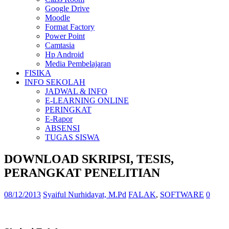
Google Drive
Moodle
Format Factory
Power Point
Camtasia
Hp Android
Media Pembelajaran
FISIKA
INFO SEKOLAH
JADWAL & INFO
E-LEARNING ONLINE
PERINGKAT
E-Rapor
ABSENSI
TUGAS SISWA
DOWNLOAD SKRIPSI, TESIS,
PERANGKAT PENELITIAN
08/12/2013
Syaiful Nurhidayat, M.Pd
FALAK
,
SOFTWARE
0