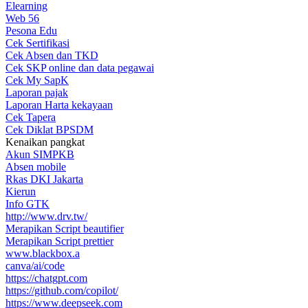
Elearning
Web 56
Pesona Edu
Cek Sertifikasi
Cek Absen dan TKD
Cek SKP online dan data pegawai
Cek My SapK
Laporan pajak
Laporan Harta kekayaan
Cek Tapera
Cek Diklat BPSDM
Kenaikan pangkat
Akun SIMPKB
Absen mobile
Rkas DKI Jakarta
Kierun
Info GTK
http://www.drv.tw/
Merapikan Script beautifier
Merapikan Script prettier
www.blackbox.a
canva/ai/code
https://chatgpt.com
https://github.com/copilot/
https://www.deepseek.com