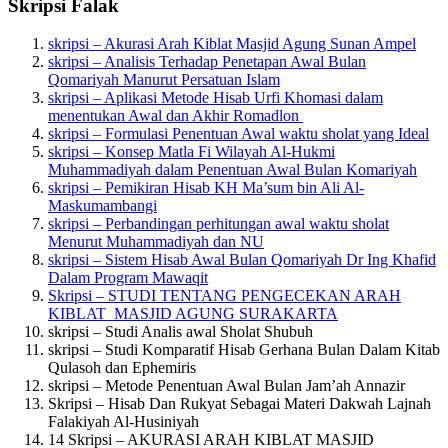
Skripsi Falak
skripsi – Akurasi Arah Kiblat Masjid Agung Sunan Ampel
skripsi – Analisis Terhadap Penetapan Awal Bulan
Qomariyah Manurut Persatuan Islam
skripsi – Aplikasi Metode Hisab Urfi Khomasi dalam
menentukan Awal dan Akhir Romadlon
skripsi – Formulasi Penentuan Awal waktu sholat yang Ideal
skripsi – Konsep Matla Fi Wilayah Al-Hukmi
Muhammadiyah dalam Penentuan Awal Bulan Komariyah
skripsi – Pemikiran Hisab KH Ma’sum bin Ali Al-
Maskumambangi
skripsi – Perbandingan perhitungan awal waktu sholat
Menurut Muhammadiyah dan NU
skripsi – Sistem Hisab Awal Bulan Qomariyah Dr Ing Khafid
Dalam Program Mawaqit
Skripsi – STUDI TENTANG PENGECEKAN ARAH
KIBLAT MASJID AGUNG SURAKARTA
skripsi – Studi Analis awal Sholat Shubuh
skripsi – Studi Komparatif Hisab Gerhana Bulan Dalam Kitab
Qulasoh dan Ephemiris
skripsi – Metode Penentuan Awal Bulan Jam’ah Annazir
Skripsi – Hisab Dan Rukyat Sebagai Materi Dakwah Lajnah
Falakiyah Al-Husiniyah
14 Skripsi – AKURASI ARAH KIBLAT MASJID