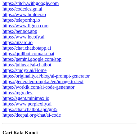
https://stitch.withgoogle.com
https://codedesign.ai
https://www.builder.io
https://teleporthq.io
https://www.figma.com
https://penpot.app
https://www.locofy.ai
https://uizard.io
https://chat.chatbotapp.ai
https://quillbot.com/ai-chat
https://gemini.google.com/app
https://julius.ai/ai-chatbot
https://studyx.ai/Home
https://originality.ai/blog/ai-prompt-generator
https://generateprompt.ai/en/image-to-text
https://workik.com/ai-code-generator
https://mgx.dev
https://agent.minimax.io
https://www.perplexity.ai
https://chat.chatbot.app/gpt5
https://deepai.org/chat/ai-code
Cari Kata Kunci