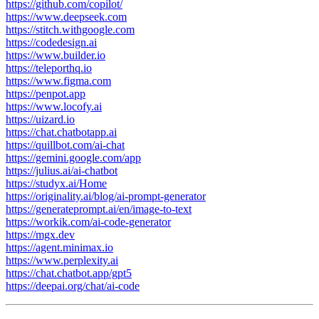
https://github.com/copilot/
https://www.deepseek.com
https://stitch.withgoogle.com
https://codedesign.ai
https://www.builder.io
https://teleporthq.io
https://www.figma.com
https://penpot.app
https://www.locofy.ai
https://uizard.io
https://chat.chatbotapp.ai
https://quillbot.com/ai-chat
https://gemini.google.com/app
https://julius.ai/ai-chatbot
https://studyx.ai/Home
https://originality.ai/blog/ai-prompt-generator
https://generateprompt.ai/en/image-to-text
https://workik.com/ai-code-generator
https://mgx.dev
https://agent.minimax.io
https://www.perplexity.ai
https://chat.chatbot.app/gpt5
https://deepai.org/chat/ai-code