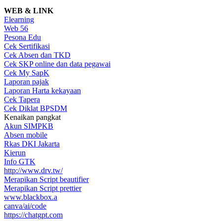
WEB & LINK
Elearning
Web 56
Pesona Edu
Cek Sertifikasi
Cek Absen dan TKD
Cek SKP online dan data pegawai
Cek My SapK
Laporan pajak
Laporan Harta kekayaan
Cek Tapera
Cek Diklat BPSDM
Kenaikan pangkat
Akun SIMPKB
Absen mobile
Rkas DKI Jakarta
Kierun
Info GTK
http://www.drv.tw/
Merapikan Script beautifier
Merapikan Script prettier
www.blackbox.a
canva/ai/code
https://chatgpt.com