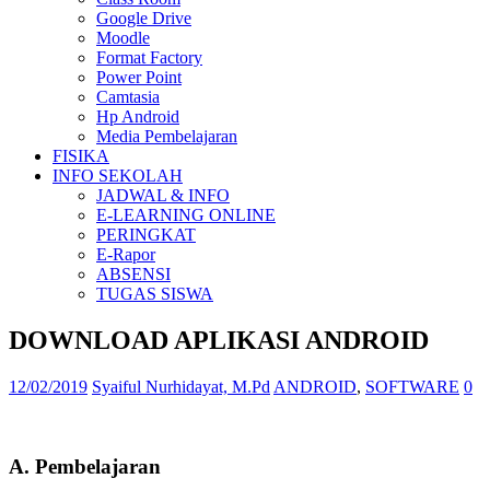
Google Drive
Moodle
Format Factory
Power Point
Camtasia
Hp Android
Media Pembelajaran
FISIKA
INFO SEKOLAH
JADWAL & INFO
E-LEARNING ONLINE
PERINGKAT
E-Rapor
ABSENSI
TUGAS SISWA
DOWNLOAD APLIKASI ANDROID
12/02/2019
Syaiful Nurhidayat, M.Pd
ANDROID
,
SOFTWARE
0
A. Pembelajaran