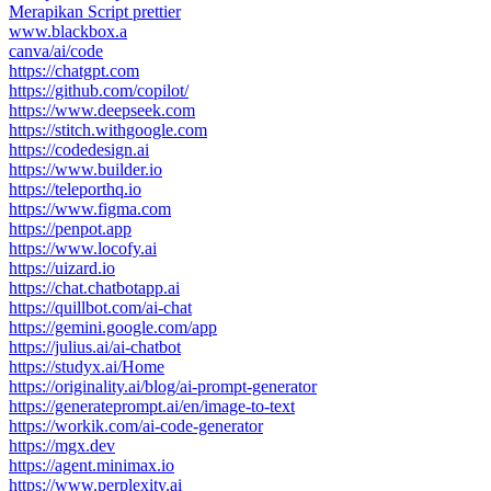
Merapikan Script prettier
www.blackbox.a
canva/ai/code
https://chatgpt.com
https://github.com/copilot/
https://www.deepseek.com
https://stitch.withgoogle.com
https://codedesign.ai
https://www.builder.io
https://teleporthq.io
https://www.figma.com
https://penpot.app
https://www.locofy.ai
https://uizard.io
https://chat.chatbotapp.ai
https://quillbot.com/ai-chat
https://gemini.google.com/app
https://julius.ai/ai-chatbot
https://studyx.ai/Home
https://originality.ai/blog/ai-prompt-generator
https://generateprompt.ai/en/image-to-text
https://workik.com/ai-code-generator
https://mgx.dev
https://agent.minimax.io
https://www.perplexity.ai