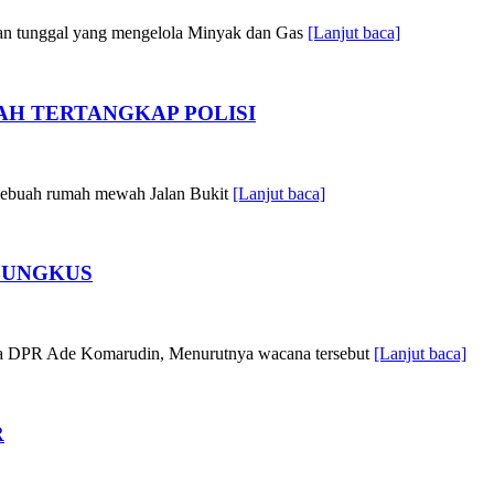
an tunggal yang mengelola Minyak dan Gas
[Lanjut baca]
H TERTANGKAP POLISI
 sebuah rumah mewah Jalan Bukit
[Lanjut baca]
BUNGKUS
tua DPR Ade Komarudin, Menurutnya wacana tersebut
[Lanjut baca]
R