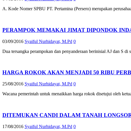
A. Kode Nomer SPBU PT. Pertamina (Persero) merupakan perusaha
PERAMPOK MEMAKAI JIMAT DIPONDOK INDA
03/09/2016
Syaiful Nurhidayat, M.Pd
0
Dua tersangka perampokan dan penyanderaan berinisial AJ dan S di
HARGA ROKOK AKAN MENJADI 50 RIBU PER
25/08/2016
Syaiful Nurhidayat, M.Pd
0
Wacana pemerintah untuk menaikkan harga rokok disetujui oleh ke
DITEMUKAN CANDI DALAM TANAH LONGSO
17/08/2016
Syaiful Nurhidayat, M.Pd
0