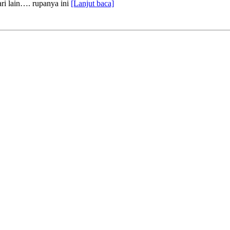
ari lain…. rupanya ini
[Lanjut baca]