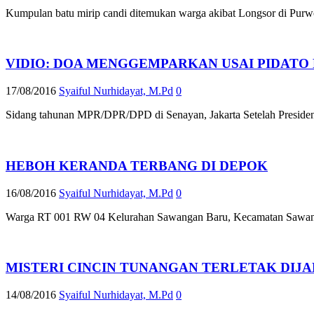
Kumpulan batu mirip candi ditemukan warga akibat Longsor di Purwo
VIDIO: DOA MENGGEMPARKAN USAI PIDATO
17/08/2016
Syaiful Nurhidayat, M.Pd
0
Sidang tahunan MPR/DPR/DPD di Senayan, Jakarta Setelah Presid
HEBOH KERANDA TERBANG DI DEPOK
16/08/2016
Syaiful Nurhidayat, M.Pd
0
Warga RT 001 RW 04 Kelurahan Sawangan Baru, Kecamatan Sawanga
MISTERI CINCIN TUNANGAN TERLETAK DIJA
14/08/2016
Syaiful Nurhidayat, M.Pd
0