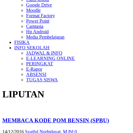
Google Drive
Moodle
Format Factory
Power Point
Camtasia
Hp Android
Media Pembelajaran
FISIKA
INFO SEKOLAH
JADWAL & INFO
E-LEARNING ONLINE
PERINGKAT
E-Rapor
ABSENSI
TUGAS SISWA
LIPUTAN
MEMBACA KODE POM BENSIN (SPBU)
14/12/2016
Syaiful Nurhidayat, M.Pd
0