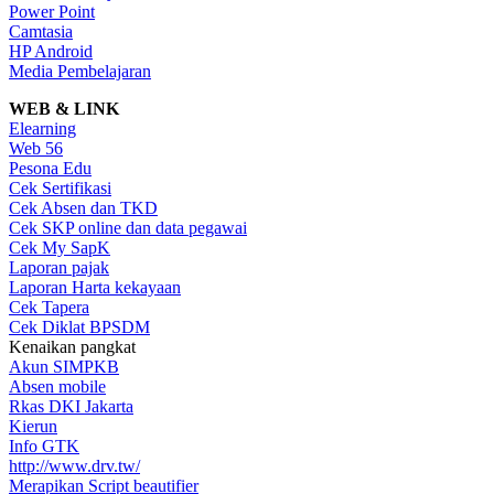
Power Point
Camtasia
HP Android
Media Pembelajaran
WEB & LINK
Elearning
Web 56
Pesona Edu
Cek Sertifikasi
Cek Absen dan TKD
Cek SKP online dan data pegawai
Cek My SapK
Laporan pajak
Laporan Harta kekayaan
Cek Tapera
Cek Diklat BPSDM
Kenaikan pangkat
Akun SIMPKB
Absen mobile
Rkas DKI Jakarta
Kierun
Info GTK
http://www.drv.tw/
Merapikan Script beautifier