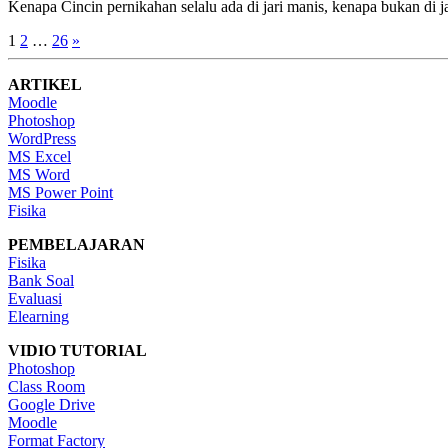
Kenapa Cincin pernikahan selalu ada di jari manis, kenapa bukan di j
Posts
1
2
…
26
»
pagination
ARTIKEL
Moodle
Photoshop
WordPress
MS Excel
MS Word
MS Power Point
Fisika
PEMBELAJARAN
Fisika
Bank Soal
Evaluasi
Elearning
VIDIO TUTORIAL
Photoshop
Class Room
Google Drive
Moodle
Format Factory