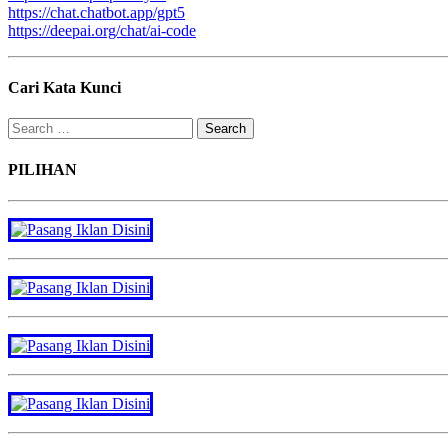
https://chat.chatbot.app/gpt5
https://deepai.org/chat/ai-code
Cari Kata Kunci
Search
for:
PILIHAN