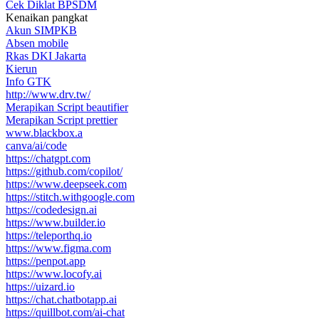
Cek Diklat BPSDM
Kenaikan pangkat
Akun SIMPKB
Absen mobile
Rkas DKI Jakarta
Kierun
Info GTK
http://www.drv.tw/
Merapikan Script beautifier
Merapikan Script prettier
www.blackbox.a
canva/ai/code
https://chatgpt.com
https://github.com/copilot/
https://www.deepseek.com
https://stitch.withgoogle.com
https://codedesign.ai
https://www.builder.io
https://teleporthq.io
https://www.figma.com
https://penpot.app
https://www.locofy.ai
https://uizard.io
https://chat.chatbotapp.ai
https://quillbot.com/ai-chat