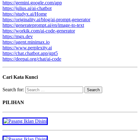
https://gemini.google.com/app
https://julius.ai/ai-chatbot
https://studyx.ai/Home
https://originality.ai/blog/ai-prompt-generator
https://generateprompt.ai/en/image-to-text
https://workik.com/ai-code-generator
https://mgx.dev
https://agent.minimax.io
https://www.perplexity.ai
https://chat.chatbot.app/gpt5
https://deepai.org/chat/ai-code
Cari Kata Kunci
Search for:
PILIHAN