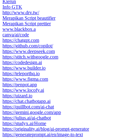
Kierun
Info GTK
http://www.drv.tw/
Merapikan Script beautifier
Merapikan Script prettier
www.blackbox.a
canva/ai/code
https://chatgpt.com
https://github.com/copilot/
https://www.deepseek.com
https://stitch.withgoogle.com
https://codedesign.ai
https://www.builder.io
https://teleporthq.io
https://www.figma.com
https://penpot.app
https://www.locofy.ai
https://uizard.io
https://chat.chatbotapp.ai
https://quillbot.com/ai-chat
https://gemini.google.com/app
https://julius.ai/ai-chatbot
https://studyx.ai/Home
https://originality.ai/blog/ai-prompt-generator
https://generateprompt.ai/en/image-to-text