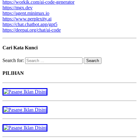
https://workik.com/ai-code-generator
https://mgx.dev
https://agent.minimax.io
https://www.perplexity.ai
https://chat.chatbot.app/gpt5
https://deepai.org/chat/ai-code
Cari Kata Kunci
Search for:
PILIHAN