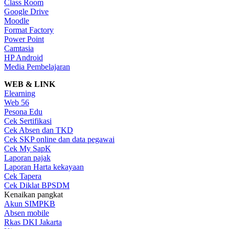
Class Room
Google Drive
Moodle
Format Factory
Power Point
Camtasia
HP Android
Media Pembelajaran
WEB & LINK
Elearning
Web 56
Pesona Edu
Cek Sertifikasi
Cek Absen dan TKD
Cek SKP online dan data pegawai
Cek My SapK
Laporan pajak
Laporan Harta kekayaan
Cek Tapera
Cek Diklat BPSDM
Kenaikan pangkat
Akun SIMPKB
Absen mobile
Rkas DKI Jakarta