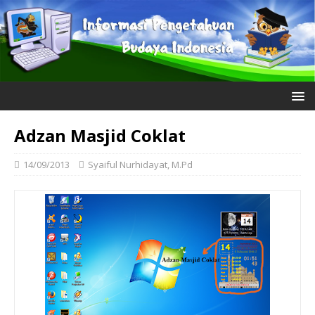
Adzan Masjid Coklat
14/09/2013
Syaiful Nurhidayat, M.Pd