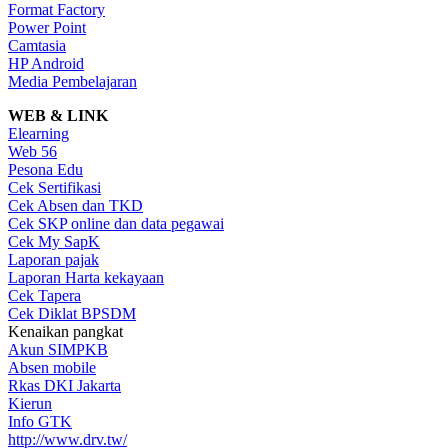
Format Factory
Power Point
Camtasia
HP Android
Media Pembelajaran
WEB & LINK
Elearning
Web 56
Pesona Edu
Cek Sertifikasi
Cek Absen dan TKD
Cek SKP online dan data pegawai
Cek My SapK
Laporan pajak
Laporan Harta kekayaan
Cek Tapera
Cek Diklat BPSDM
Kenaikan pangkat
Akun SIMPKB
Absen mobile
Rkas DKI Jakarta
Kierun
Info GTK
http://www.drv.tw/