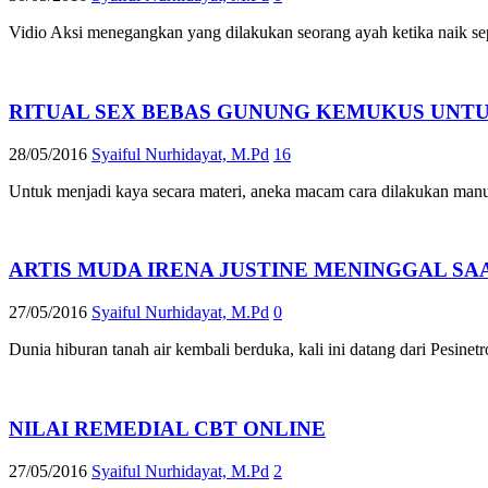
Vidio Aksi menegangkan yang dilakukan seorang ayah ketika naik s
RITUAL SEX BEBAS GUNUNG KEMUKUS UNT
28/05/2016
Syaiful Nurhidayat, M.Pd
16
Untuk menjadi kaya secara materi, aneka macam cara dilakukan manus
ARTIS MUDA IRENA JUSTINE MENINGGAL SA
27/05/2016
Syaiful Nurhidayat, M.Pd
0
Dunia hiburan tanah air kembali berduka, kali ini datang dari Pesinet
NILAI REMEDIAL CBT ONLINE
27/05/2016
Syaiful Nurhidayat, M.Pd
2