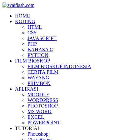
HOME
KODING
HTML
CSS
JAVASCRIPT
PHP
BAHASA C
PYTHON
FILM BIOSKOP
FILM BIOSKOP INDONESIA
CERITA FILM
WAYANG
PRIMBON
APLIKASI
MOODLE
WORDPRESS
PHOTOSHOP
MS WORD
EXCEL
POWERPOINT
TUTORIAL
Photoshop
Class Room