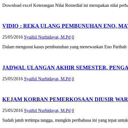
Download excel Keterangan Nilai Remedial ini merupakan nilai perba
VIDIO : REKA ULANG PEMBUNUHAN ENO, M
25/05/2016
Syaiful Nurhidayat, M.Pd
0
Dalam mengusut kasus pembunuhan yang menewaskan Eno Parihah (18)
JADWAL ULANGAN AKHIR SEMESTER, PENG
25/05/2016
Syaiful Nurhidayat, M.Pd
0
KEJAM KORBAN PEMERKOSAAN DIUSIR WAR
25/05/2016
Syaiful Nurhidayat, M.Pd
0
Sudah jatuh tertimpa tangga, mungkin peribahasa ini yang tepat untu