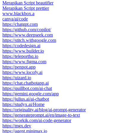
Merapikan Script beautifier
Merapikan Script prettier
www.blackbox.a
canva/ai/code
https://chatgpt.com
https://github.com/copilot/
https://www.deepseek.com
https://stitch.withgoogle.com
https://codedesign.ai
https://www.builder.io
https://teleporthq.io
https://www.figma.com
https://penpot.app
https://www.locofy.ai
https://uizard.io
https://chat.chatbotapp.ai
https://quillbot.com/ai-chat
https://gemini.google.com/app
https://julius.ai/ai-chatbot
https://studyx.ai/Home
https://originality.ai/blog/ai-prompt-generator
https://generateprompt.ai/en/image-to-text
https://workik.com/ai-code-generator
https://mgx.dev
https://agent.minimax.io