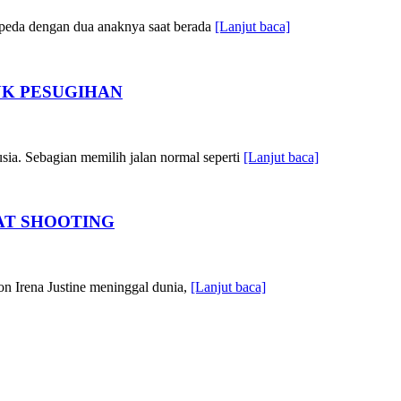
epeda dengan dua anaknya saat berada
[Lanjut baca]
UK PESUGIHAN
ia. Sebagian memilih jalan normal seperti
[Lanjut baca]
AT SHOOTING
ron Irena Justine meninggal dunia,
[Lanjut baca]