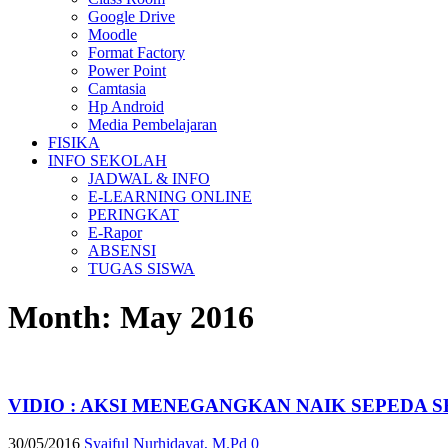
Google Drive
Moodle
Format Factory
Power Point
Camtasia
Hp Android
Media Pembelajaran
FISIKA
INFO SEKOLAH
JADWAL & INFO
E-LEARNING ONLINE
PERINGKAT
E-Rapor
ABSENSI
TUGAS SISWA
Month:
May 2016
VIDIO : AKSI MENEGANGKAN NAIK SEPEDA
30/05/2016
Syaiful Nurhidayat, M.Pd
0