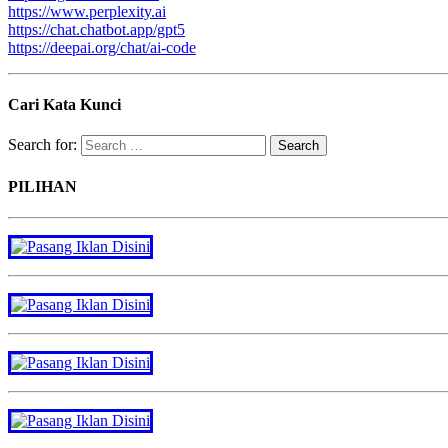
https://www.perplexity.ai
https://chat.chatbot.app/gpt5
https://deepai.org/chat/ai-code
Cari Kata Kunci
Search for:
PILIHAN