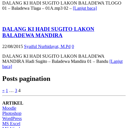
DALANG KI HADI SUGITO LAKON BALADEWA TLOGO
01 – Baladewa Tlaga – 01A.mp3 02 –
[Lanjut baca]
DALANG KI HADI SUGITO LAKON
BALADEWA MANDIRA
22/08/2015
Syaiful Nurhidayat, M.Pd
0
DALANG KI HADI SUGITO LAKON BALADEWA
MANDIRA Hadi Sugito – Baladewa Mandira 01 – Bandu
[Lanjut
baca]
Posts pagination
«
1
…
3
4
ARTIKEL
Moodle
Photoshop
WordPress
MS Excel