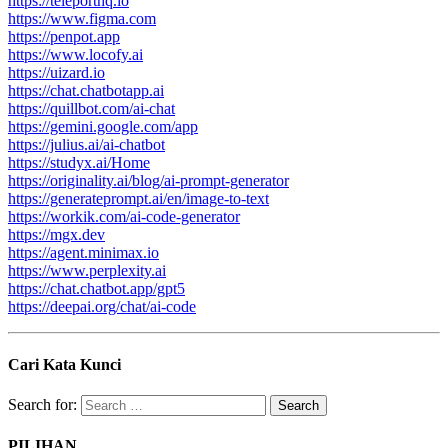
https://teleporthq.io
https://www.figma.com
https://penpot.app
https://www.locofy.ai
https://uizard.io
https://chat.chatbotapp.ai
https://quillbot.com/ai-chat
https://gemini.google.com/app
https://julius.ai/ai-chatbot
https://studyx.ai/Home
https://originality.ai/blog/ai-prompt-generator
https://generateprompt.ai/en/image-to-text
https://workik.com/ai-code-generator
https://mgx.dev
https://agent.minimax.io
https://www.perplexity.ai
https://chat.chatbot.app/gpt5
https://deepai.org/chat/ai-code
Cari Kata Kunci
Search for:
PILIHAN