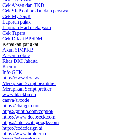
Cek Absen dan TKD
Cek SKP online dan data pegawai
Cek My SapK
Laporan pajak
Laporan Harta kekayaan
Cek Tapera
Cek Diklat BPSDM
Kenaikan pangkat
Akun SIMPKB
Absen mobile
Rkas DKI Jakarta
Kierun
Info GTK
http://www.drv.tw/
Merapikan Script beautifier
Merapikan Script prettier
www.blackbox.a
canva/ai/code
https://chatgpt.com
https://github.com/copilot/
https://www.deepseek.com
https://stitch.withgoogle.com
https://codedesign.ai
https://www.builder.io