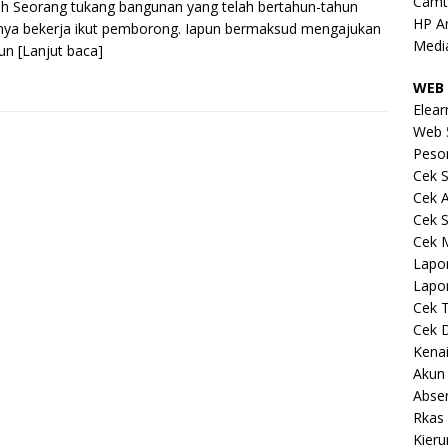
Camt
ah Seorang tukang bangunan yang telah bertahun-tahun
HP A
ya bekerja ikut pemborong. Iapun bermaksud mengajukan
Medi
iun
[Lanjut baca]
WEB 
Elear
Web 
Peso
Cek S
Cek 
Cek S
Cek 
Lapo
Lapo
Cek 
Cek 
Kena
Akun
Abse
Rkas 
Kieru