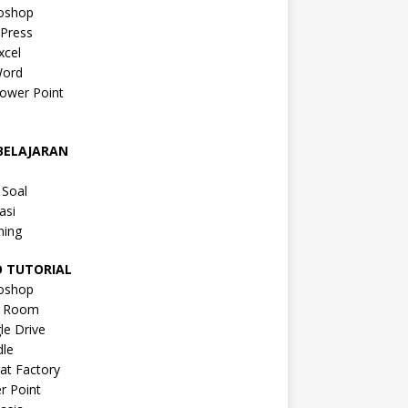
oshop
Press
xcel
ord
ower Point
a
BELAJARAN
a
 Soal
asi
ning
O TUTORIAL
oshop
s Room
le Drive
le
at Factory
r Point