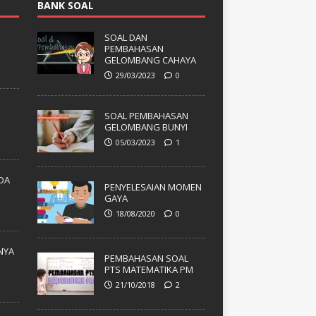
BANK SOAL
SOAL DAN
PEMBAHASAN
GELOMBANG CAHAYA
29/03/2023
0
SOAL PEMBAHASAN
GELOMBANG BUNYI
05/03/2023
1
ADA
PENYELESAIAN MOMEN
GAYA
18/08/2020
0
NYA
PEMBAHASAN SOAL
PTS MATEMATIKA PM
21/10/2018
2