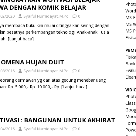
Phot
SWA DENGAN KOMIK BELAJAR
Word
/02/2020
Syaiful Nurhidayat, M.Pd
0
MS E
MS W
a membaca buku kini mulai ditinggalkan seiring dengan
MS P
kin pesatnya perkembangan teknologi. Anak-anak usia
Fisik
lah
[Lanjut baca]
PEM
Fisik
NOMENA HUJAN DUIT
Bank
Evalu
/08/2016
Syaiful Nurhidayat, M.Pd
0
Elear
seorang dermawan yg dari atas gedung menebar uang
an: Rp. 5.000,- Rp. 10.000,- Rp.
[Lanjut baca]
VIDI
Phot
Clas
Goog
Mood
TIVASI : BANGUNAN UNTUK AKHIRAT
Form
/04/2016
Syaiful Nurhidayat, M.Pd
0
Powe