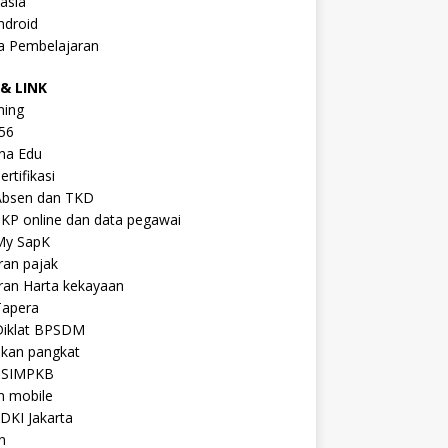
asia
ndroid
a Pembelajaran
& LINK
ning
56
na Edu
ertifikasi
Absen dan TKD
KP online dan data pegawai
My SapK
ran pajak
ran Harta kekayaan
Tapera
Diklat BPSDM
ikan pangkat
 SIMPKB
n mobile
DKI Jakarta
n