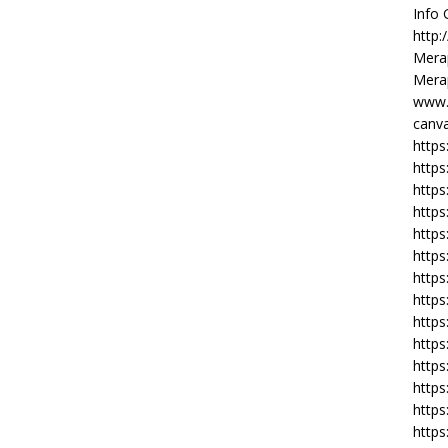
Info
http:
Merap
Merap
www.
canva
https
https
http
https
https
https
https
http
https
https
https
https
https
https