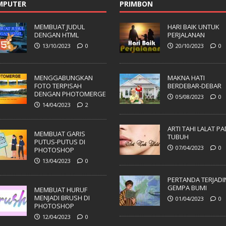
MPUTER
PRIMBON
MEMBUAT JUDUL
HARI BAIK UNTUK
DENGAN HTML
PERJALANAN
13/10/2023
0
20/10/2023
0
MENGGABUNGKAN
MAKNA HATI
FOTO TERPISAH
BERDEBAR-DEBAR
DENGAN PHOTOMERGE
05/08/2023
0
14/04/2023
2
ARTI TAHI LALAT P
MEMBUAT GARIS
TUBUH
PUTUS-PUTUS DI
07/04/2023
0
PHOTOSHOP
13/04/2023
0
PERTANDA TERJADI
GEMPA BUMI
MEMBUAT HURUF
MENJADI BRUSH DI
01/04/2023
0
PHOTOSHOP
12/04/2023
0