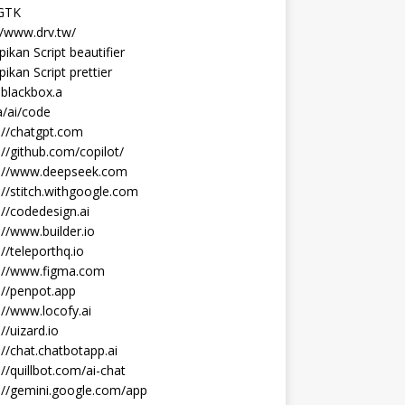
 GTK
//www.drv.tw/
ikan Script beautifier
ikan Script prettier
blackbox.a
/ai/code
://chatgpt.com
://github.com/copilot/
s://www.deepseek.com
://stitch.withgoogle.com
://codedesign.ai
://www.builder.io
://teleporthq.io
s://www.figma.com
://penpot.app
://www.locofy.ai
://uizard.io
://chat.chatbotapp.ai
://quillbot.com/ai-chat
://gemini.google.com/app