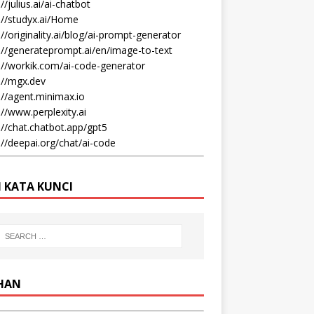
//julius.ai/ai-chatbot
://studyx.ai/Home
://originality.ai/blog/ai-prompt-generator
://generateprompt.ai/en/image-to-text
://workik.com/ai-code-generator
://mgx.dev
://agent.minimax.io
://www.perplexity.ai
://chat.chatbot.app/gpt5
://deepai.org/chat/ai-code
I KATA KUNCI
IHAN