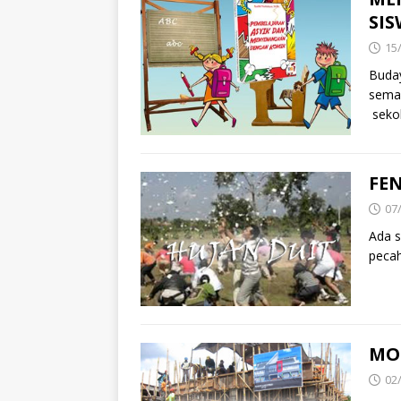
SI
15
Buday
sema
seko
FE
07
Ada 
pecah
MO
02