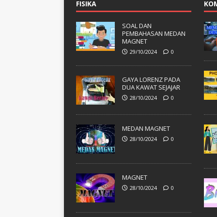
FISIKA
KO
SOAL DAN
PEMBAHASAN MEDAN
MAGNET
29/10/2024
0
GAYA LORENZ PADA
DUA KAWAT SEJAJAR
28/10/2024
0
MEDAN MAGNET
28/10/2024
0
MAGNET
28/10/2024
0