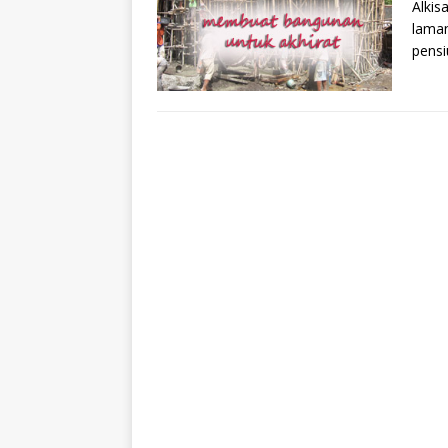
Alkis
laman
pens