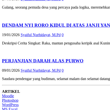
Galang, seorang pemuda desa yang percaya pada logika, meremehkan 
DENDAM NYI RORO KIDUL DI ATAS JANJI YA
19/01/2026
Syaiful Nurhidayat, M.Pd
0
Deskripsi Cerita Singkat: Raka, mantan pengusaha keripik asal Kunin
PERJANJIAN DARAH ALAS PURWO
09/01/2026
Syaiful Nurhidayat, M.Pd
0
Saudara pendengar yang budiman, selamat malam dan selamat datang 
ARTIKEL
Moodle
Photoshop
WordPress
MS Excel