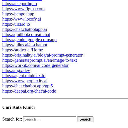
https://teleporthq.io
https://www.figma.com
https://penpot.app
https://www.locofy.ai
https://uizard.io
https://chat.chatbotapp.ai
https://quillbot.com/ai-chat
https://gemini.google.com/app
https://julius.ai/ai-chatbot
https://studyx.ai/Home
https://originality.ai/blog/ai-prompt-generator
https://generateprompt.ai/en/image-to-text
https://workik.com/ai-code-generator
https://mgx.dev
https://agent.minimax.io
https://www.perplexity.ai
https://chat.chatbot.app/gpt5
https://deepai.org/chat/ai-code
Cari Kata Kunci
Search for: