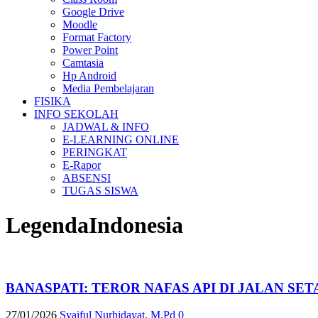
Google Drive
Moodle
Format Factory
Power Point
Camtasia
Hp Android
Media Pembelajaran
FISIKA
INFO SEKOLAH
JADWAL & INFO
E-LEARNING ONLINE
PERINGKAT
E-Rapor
ABSENSI
TUGAS SISWA
LegendaIndonesia
BANASPATI: TEROR NAFAS API DI JALAN SE
27/01/2026
Syaiful Nurhidayat, M.Pd
0