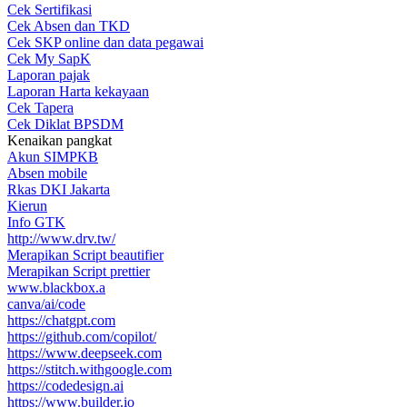
Cek Sertifikasi
Cek Absen dan TKD
Cek SKP online dan data pegawai
Cek My SapK
Laporan pajak
Laporan Harta kekayaan
Cek Tapera
Cek Diklat BPSDM
Kenaikan pangkat
Akun SIMPKB
Absen mobile
Rkas DKI Jakarta
Kierun
Info GTK
http://www.drv.tw/
Merapikan Script beautifier
Merapikan Script prettier
www.blackbox.a
canva/ai/code
https://chatgpt.com
https://github.com/copilot/
https://www.deepseek.com
https://stitch.withgoogle.com
https://codedesign.ai
https://www.builder.io