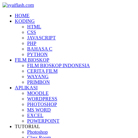
HOME
KODING
HTML
CSS
JAVASCRIPT
PHP
BAHASA C
PYTHON
FILM BIOSKOP
FILM BIOSKOP INDONESIA
CERITA FILM
WAYANG
PRIMBON
APLIKASI
MOODLE
WORDPRESS
PHOTOSHOP
MS WORD
EXCEL
POWERPOINT
TUTORIAL
Photoshop
Class Room