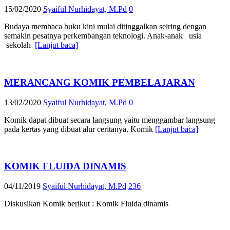
15/02/2020
Syaiful Nurhidayat, M.Pd
0
Budaya membaca buku kini mulai ditinggalkan seiring dengan
semakin pesatnya perkembangan teknologi. Anak-anak usia
sekolah
[Lanjut baca]
MERANCANG KOMIK PEMBELAJARAN
13/02/2020
Syaiful Nurhidayat, M.Pd
0
Komik dapat dibuat secara langsung yaitu menggambar langsung
pada kertas yang dibuat alur ceritanya. Komik
[Lanjut baca]
KOMIK FLUIDA DINAMIS
04/11/2019
Syaiful Nurhidayat, M.Pd
236
Diskusikan Komik berikut : Komik Fluida dinamis