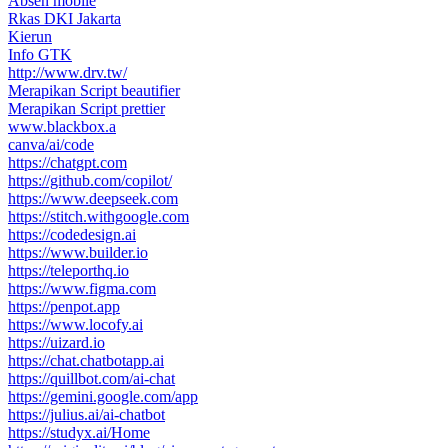
Absen mobile
Rkas DKI Jakarta
Kierun
Info GTK
http://www.drv.tw/
Merapikan Script beautifier
Merapikan Script prettier
www.blackbox.a
canva/ai/code
https://chatgpt.com
https://github.com/copilot/
https://www.deepseek.com
https://stitch.withgoogle.com
https://codedesign.ai
https://www.builder.io
https://teleporthq.io
https://www.figma.com
https://penpot.app
https://www.locofy.ai
https://uizard.io
https://chat.chatbotapp.ai
https://quillbot.com/ai-chat
https://gemini.google.com/app
https://julius.ai/ai-chatbot
https://studyx.ai/Home