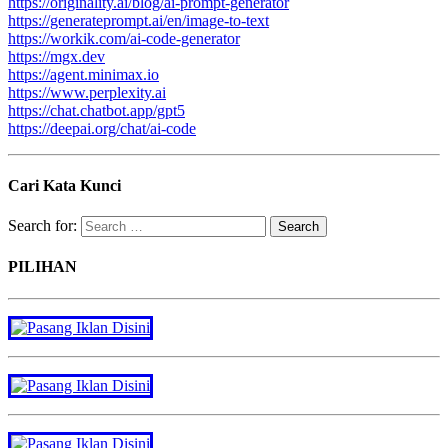
https://originality.ai/blog/ai-prompt-generator
https://generateprompt.ai/en/image-to-text
https://workik.com/ai-code-generator
https://mgx.dev
https://agent.minimax.io
https://www.perplexity.ai
https://chat.chatbot.app/gpt5
https://deepai.org/chat/ai-code
Cari Kata Kunci
Search for:
PILIHAN