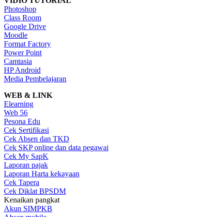
VIDIO TUTORIAL
Photoshop
Class Room
Google Drive
Moodle
Format Factory
Power Point
Camtasia
HP Android
Media Pembelajaran
WEB & LINK
Elearning
Web 56
Pesona Edu
Cek Sertifikasi
Cek Absen dan TKD
Cek SKP online dan data pegawai
Cek My SapK
Laporan pajak
Laporan Harta kekayaan
Cek Tapera
Cek Diklat BPSDM
Kenaikan pangkat
Akun SIMPKB