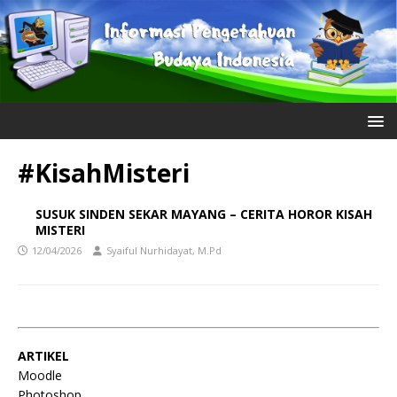
#KisahMisteri
SUSUK SINDEN SEKAR MAYANG – CERITA HOROR KISAH
MISTERI
12/04/2026
Syaiful Nurhidayat, M.Pd
ARTIKEL
Moodle
Photoshop