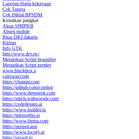
Laporan Harta kekayaan
Cek Tapera
Cek Diklat BPSDM
Kenaikan pangkat
Akun SIMPKB
Absen mobile
Rkas DKI Jakarta
Kierun
Info GTK
http://www.drv.tw/
Merapikan Script beautifier
Merapikan Script prettier
www.blackbox.a
canva/ai/code
https://chatgpt.com
https://github.com/copilot/
https://www.deepseek.com
https://stitch.withgoogle.com
https://codedesign.ai
https://www.builder.io
https://teleporthq.io
https://www.figma.com
https://penpot.app
https://www.locofy.ai
https://uizard.io