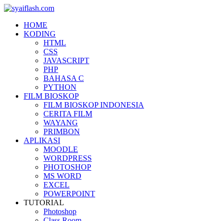
HOME
KODING
HTML
CSS
JAVASCRIPT
PHP
BAHASA C
PYTHON
FILM BIOSKOP
FILM BIOSKOP INDONESIA
CERITA FILM
WAYANG
PRIMBON
APLIKASI
MOODLE
WORDPRESS
PHOTOSHOP
MS WORD
EXCEL
POWERPOINT
TUTORIAL
Photoshop
Class Room