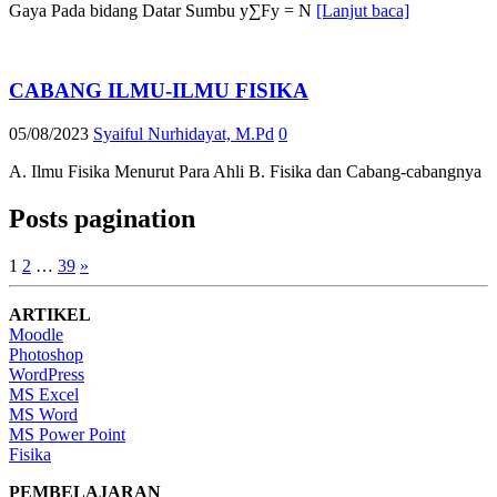
Gaya Pada bidang Datar Sumbu y∑Fy = N
[Lanjut baca]
CABANG ILMU-ILMU FISIKA
05/08/2023
Syaiful Nurhidayat, M.Pd
0
A. Ilmu Fisika Menurut Para Ahli B. Fisika dan Cabang-cabangnya
Posts pagination
1
2
…
39
»
ARTIKEL
Moodle
Photoshop
WordPress
MS Excel
MS Word
MS Power Point
Fisika
PEMBELAJARAN