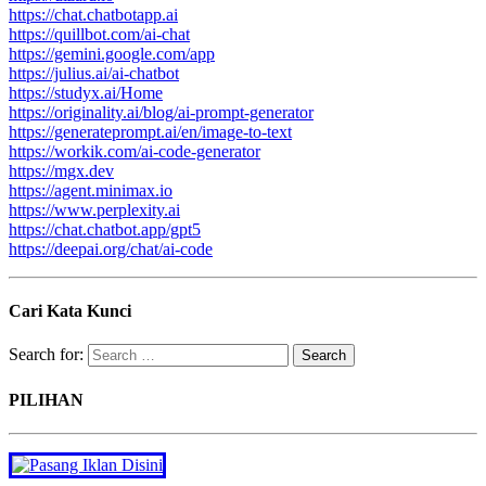
https://chat.chatbotapp.ai
https://quillbot.com/ai-chat
https://gemini.google.com/app
https://julius.ai/ai-chatbot
https://studyx.ai/Home
https://originality.ai/blog/ai-prompt-generator
https://generateprompt.ai/en/image-to-text
https://workik.com/ai-code-generator
https://mgx.dev
https://agent.minimax.io
https://www.perplexity.ai
https://chat.chatbot.app/gpt5
https://deepai.org/chat/ai-code
Cari Kata Kunci
Search for:
PILIHAN