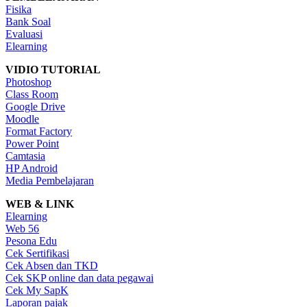
Fisika
Bank Soal
Evaluasi
Elearning
VIDIO TUTORIAL
Photoshop
Class Room
Google Drive
Moodle
Format Factory
Power Point
Camtasia
HP Android
Media Pembelajaran
WEB & LINK
Elearning
Web 56
Pesona Edu
Cek Sertifikasi
Cek Absen dan TKD
Cek SKP online dan data pegawai
Cek My SapK
Laporan pajak