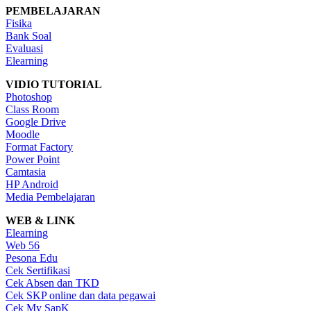
PEMBELAJARAN
Fisika
Bank Soal
Evaluasi
Elearning
VIDIO TUTORIAL
Photoshop
Class Room
Google Drive
Moodle
Format Factory
Power Point
Camtasia
HP Android
Media Pembelajaran
WEB & LINK
Elearning
Web 56
Pesona Edu
Cek Sertifikasi
Cek Absen dan TKD
Cek SKP online dan data pegawai
Cek My SapK