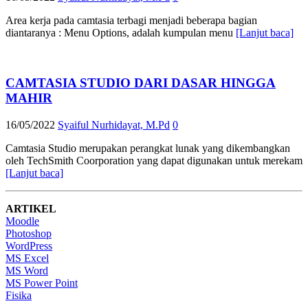
Area kerja pada camtasia terbagi menjadi beberapa bagian
diantaranya : Menu Options, adalah kumpulan menu
[Lanjut baca]
CAMTASIA STUDIO DARI DASAR HINGGA
MAHIR
16/05/2022
Syaiful Nurhidayat, M.Pd
0
Camtasia Studio merupakan perangkat lunak yang dikembangkan
oleh TechSmith Coorporation yang dapat digunakan untuk merekam
[Lanjut baca]
ARTIKEL
Moodle
Photoshop
WordPress
MS Excel
MS Word
MS Power Point
Fisika