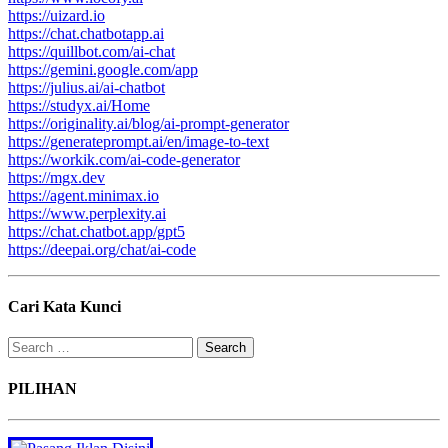
https://uizard.io
https://chat.chatbotapp.ai
https://quillbot.com/ai-chat
https://gemini.google.com/app
https://julius.ai/ai-chatbot
https://studyx.ai/Home
https://originality.ai/blog/ai-prompt-generator
https://generateprompt.ai/en/image-to-text
https://workik.com/ai-code-generator
https://mgx.dev
https://agent.minimax.io
https://www.perplexity.ai
https://chat.chatbot.app/gpt5
https://deepai.org/chat/ai-code
Cari Kata Kunci
Search
for:
PILIHAN