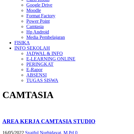
Google Drive
Moodle
Format Factory
Power Point
Camtasia
Hp Android
Media Pembelajaran
FISIKA
INFO SEKOLAH
JADWAL & INFO
E-LEARNING ONLINE
PERINGKAT
E-Rapor
ABSENSI
TUGAS SISWA
CAMTASIA
AREA KERJA CAMTASIA STUDIO
16/05/2022
Syaiful Nurhidayat, M.Pd
0