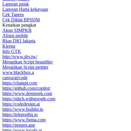
Laporan pajak
Laporan Harta kekayaan
Cek Tapera
Cek Diklat BPSDM
Kenaikan pangkat
Akun SIMPKB
Absen mobile
Rkas DKI Jakarta
Kierun
Info GTK
http://www.drv.tw/
Merapikan Script beautifier
Merapikan Script prettier
www.blackbox.a
canva/ai/code
https://chatgpt.com
https://github.com/copilot/
https://www.deepseek.com
https://stitch.withgoogle.com
https://codedesign.ai
https://www.builder.io
https://teleporthq.io
https://www.figma.com
https://penpot.app
https://www.locofy.ai