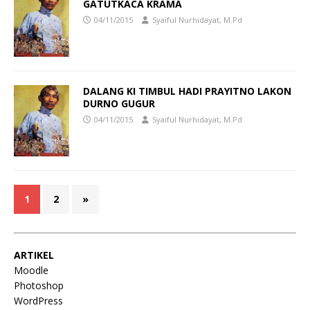
GATUTKACA KRAMA
04/11/2015
Syaiful Nurhidayat, M.Pd
DALANG KI TIMBUL HADI PRAYITNO LAKON
DURNO GUGUR
04/11/2015
Syaiful Nurhidayat, M.Pd
1
2
»
ARTIKEL
Moodle
Photoshop
WordPress