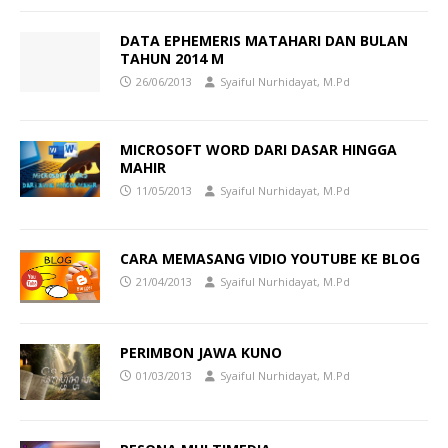
DATA EPHEMERIS MATAHARI DAN BULAN
TAHUN 2014 M
26/06/2013
Syaiful Nurhidayat, M.Pd
MICROSOFT WORD DARI DASAR HINGGA
MAHIR
11/05/2013
Syaiful Nurhidayat, M.Pd
CARA MEMASANG VIDIO YOUTUBE KE BLOG
21/04/2013
Syaiful Nurhidayat, M.Pd
PERIMBON JAWA KUNO
01/03/2013
Syaiful Nurhidayat, M.Pd