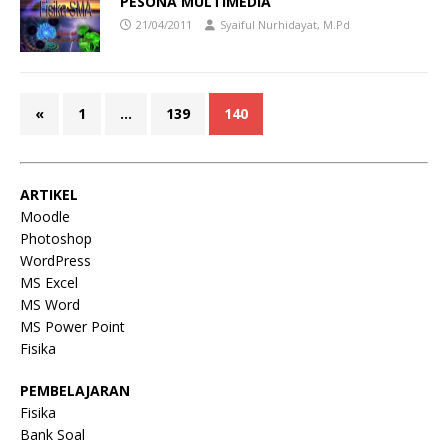
PESONA MULTIMEDIA
21/04/2011
Syaiful Nurhidayat, M.Pd
«
1
…
139
140
ARTIKEL
Moodle
Photoshop
WordPress
MS Excel
MS Word
MS Power Point
Fisika
PEMBELAJARAN
Fisika
Bank Soal